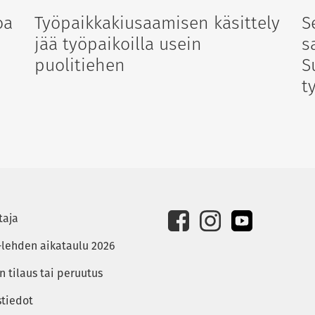
oa
Työpaikkakiusaamisen käsittely
S
jää työpaikoilla usein
s
puolitiehen
S
t
taja
-lehden aikataulu 2026
 tilaus tai peruutus
stiedot