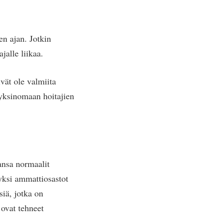
en ajan. Jotkin
jalle liikaa.
ivät ole valmiita
 yksinomaan hoitajien
ansa normaalit
yksi ammattiosastot
siä, jotka on
 ovat tehneet