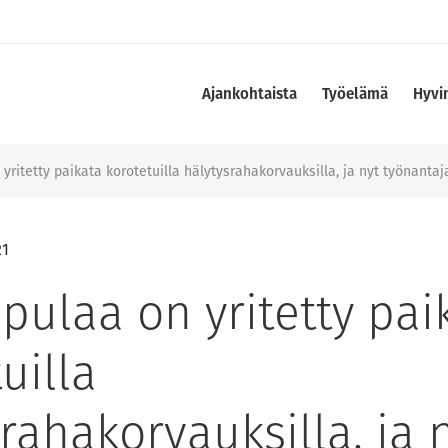
Ajankohtaista
Työelämä
Hyvi
yritetty paikata korotetuilla hälytysrahakorvauksilla, ja nyt työnanta
21
pulaa on yritetty pai
uilla
rahakorvauksilla, ja 