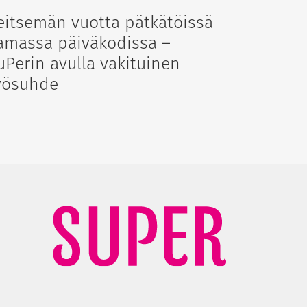
eitsemän vuotta pätkätöissä
amassa päiväkodissa –
uPerin avulla vakituinen
yösuhde