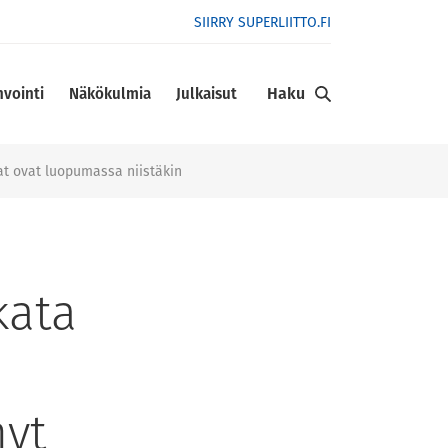
SIIRRY SUPERLIITTO.FI
Haku
nvointi
Näkökulmia
Julkaisut
jat ovat luopumassa niistäkin
kata
nyt