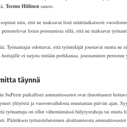
Teemu Hiilinen
iä,
sanoo.
 sopinut niin, että ne maksavat lisiä määräaikaisesti vuosilomi
 perustelevat lisien poistamisia sillä, että ne maksavat työnanta
ä. Työnantajat odottavat, että työntekijät joustavat mutta ne e
 hoitajille ei tarjota mitään porkkanaa, joustaminen perustuu
 mitta täynnä
in SuPerin paikalliset ammattiosastot ovat ilmoittaneet hoitav
tyneet ylityöstä ja vuoronvaihdosta muutaman päivän ajan. Sy
ttä työnantaja on ollut vähentämässä hälytysrahoja tai muita li
sti. Päätöksen työtaistelutoimen aloittamisesta ammattiosastot