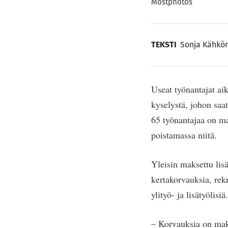
Mostphotos
TEKSTI
Sonja Kähkö
Useat työnantajat ai
kyselystä, johon saa
65 työnantajaa on mak
poistamassa niitä.
Yleisin maksettu lis
kertakorvauksia, rekr
ylityö- ja lisätyölisiä.
– Korvauksia on maks