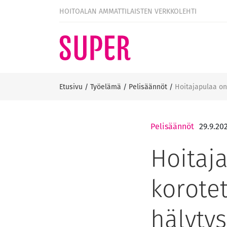
HOITOALAN AMMATTILAISTEN VERKKOLEHTI
Etusivu
/
Työelämä
/
Pelisäännöt
/
Hoitajapulaa on 
Pelisäännöt
29.9.20
Hoitaja
korotet
hälytys