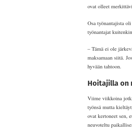
ovat olleet merkittäv
Osa työnantajista oli
työnantajat kuitenkin
– Tämä ei ole järkevä
maksamaan siitä. Jos
hyvään tahtoon.
Hoitajilla on
Viime viikkoina jotk
työnsä mutta kieltäy
ovat kertoneet sen, e
neuvoteltu paikallise