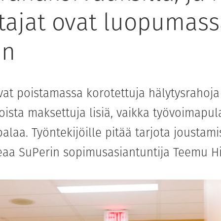
tajat ovat luopumass
in
vat poistamassa korotettuja hälytysrahoja
oista maksettuja lisiä, vaikka työvoimapul
alaa. Työntekijöille pitää tarjota joustami
eaa SuPerin sopimusasiantuntija Teemu Hi