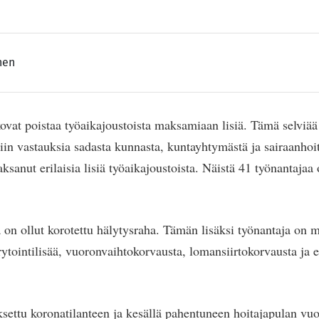
nen
kovat poistaa työaikajoustoista maksamiaan lisiä. Tämä selviä
tiin vastauksia sadasta kunnasta, kuntayhtymästä ja sairaanhoi
sanut erilaisia lisiä työaikajoustoista. Näistä 41 työnantajaa 
ä on ollut korotettu hälytysraha. Tämän lisäksi työnantaja on 
ytointilisää, vuoronvaihtokorvausta, lomansiirtokorvausta ja er
ettu koronatilanteen ja kesällä pahentuneen hoitajapulan vuoks