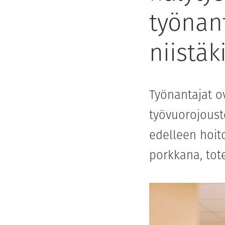
työnan
niistäk
Työnantajat o
työvuorojoust
edelleen hoito
porkkana, tot