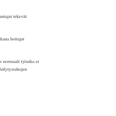
antajat tekevät
ikana hoitajat
os normaali työaika ei
n hälytysrahojen