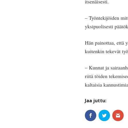
itsenäisesti.
– Työntekijöiden mitt
yksipuolisesti päätök
Hän painottaa, että y
kuitenkin tekevät ty
– Kunnat ja sairaanho
riitä töiden tekemise
kaltaisia kannustimia