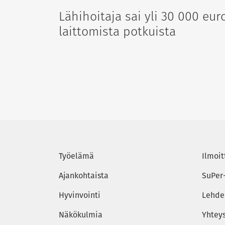
Lähihoitaja sai yli 30 000 eur
laittomista potkuista
Työelämä
Ilmoit
Ajankohtaista
SuPer
Hyvinvointi
Lehden
Näkökulmia
Yhtey