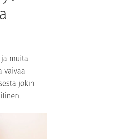
a
 ja muita
a vaivaa
sesta jokin
ilinen.