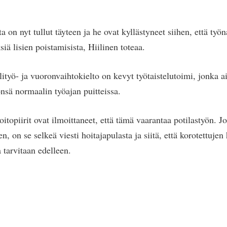
a on nyt tullut täyteen ja he ovat kyllästyneet siihen, että työn
siä lisien poistamisista, Hiilinen toteaa.
lityö- ja vuoronvaihtokielto on kevyt työtaistelutoimi, jonka a
önsä normaalin työajan puitteissa.
itopiirit ovat ilmoittaneet, että tämä vaarantaa potilastyön. J
en, on se selkeä viesti hoitajapulasta ja siitä, että korotettuje
 tarvitaan edelleen.