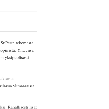
ä SuPerin tekemästä
topiiristä. Yhteensä
on yksipuolisesti
maksanut
ilaisia ylimääräisiä
i. Rahallisesti lisät