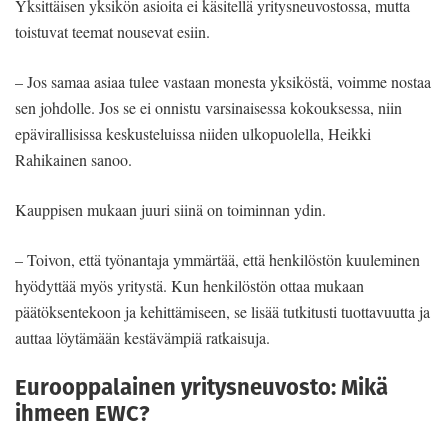
Yksittäisen yksikön asioita ei käsitellä yritysneuvostossa, mutta
toistuvat teemat nousevat esiin.
– Jos samaa asiaa tulee vastaan monesta yksiköstä, voimme nostaa
sen johdolle. Jos se ei onnistu varsinaisessa kokouksessa, niin
epävirallisissa keskusteluissa niiden ulkopuolella, Heikki
Rahikainen sanoo.
Kauppisen mukaan juuri siinä on toiminnan ydin.
– Toivon, että työnantaja ymmärtää, että henkilöstön kuuleminen
hyödyttää myös yritystä. Kun henkilöstön ottaa mukaan
päätöksentekoon ja kehittämiseen, se lisää tutkitusti tuottavuutta ja
auttaa löytämään kestävämpiä ratkaisuja.
Eurooppalainen yritysneuvosto: Mikä
ihmeen EWC?