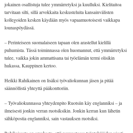
jokainen osallistuja tulee ymmärretyksi ja kuulluksi. Kielitaitoa
tarvitaan silti, sillä arvokkaita keskusteluita kansainvälisten
kollegoiden kesken käydään myös vapaamuotoisesti vaikkapa
lounaspöydässä.
– Perinteiseen suomalaiseen tapaan olen arastellut kielillä
puhumista. Tässä toiminnassa olen huomannut, että ymmärretyksi
tulee, vaikka jokin ammattisana tai työelämän termi olisikin
hukassa, Kauppinen kertoo.
Heikki Rahikainen on lisäksi työvaliokunnan jäsen ja pitää
säännöllistä yhteyttä pääkonttoriin.
– Työvaliokunnassa yhteydenpito Ruotsiin käy englanniksi – ja
ilmeisesti jonkin verran ruotsiksikin. Jonkin kerran kun lähetin
sähköpostia englanniksi, sain vastauksen ruotsiksi.