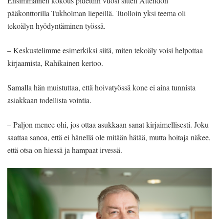
Ensimmäinen kokous pidettiin vuosi sitten Attendon
pääkonttorilla Tukholman liepeillä. Tuolloin yksi teema oli
tekoälyn hyödyntäminen työssä.
– Keskustelimme esimerkiksi siitä, miten tekoäly voisi helpottaa
kirjaamista, Rahikainen kertoo.
Samalla hän muistuttaa, että hoivatyössä kone ei aina tunnista
asiakkaan todellista vointia.
– Paljon menee ohi, jos ottaa asukkaan sanat kirjaimellisesti. Joku
saattaa sanoa, että ei hänellä ole mitään hätää, mutta hoitaja näkee,
että otsa on hiessä ja hampaat irvessä.