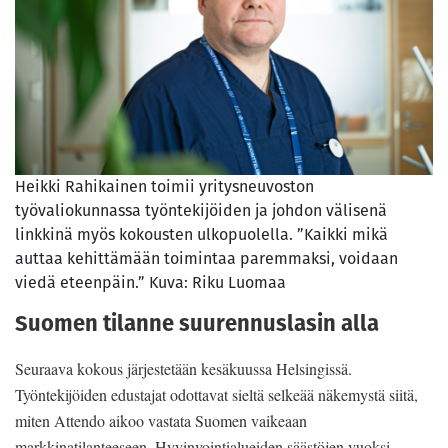
Heikki Rahikainen toimii yritysneuvoston
työvaliokunnassa työntekijöiden ja johdon välisenä
linkkinä myös kokousten ulkopuolella. ”Kaikki mikä
auttaa kehittämään toimintaa paremmaksi, voidaan
viedä eteenpäin.” Kuva: Riku Luomaa
Suomen tilanne suurennuslasin alla
Seuraava kokous järjestetään kesäkuussa Helsingissä.
Työntekijöiden edustajat odottavat sieltä selkeää näkemystä siitä,
miten Attendo aikoo vastata Suomen vaikeaan
markkinatilanteeseen. Hyvinvointialueiden säästöjen vuoksi