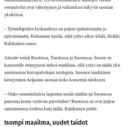
ostopalvelut ovat vähentyneet ja vaikutukset näkyvät suoraan
yksiköissä.
– Työntekijöiden keskuudessa on paljon epätietoisuutta ja
epävarmuutta. Haluamme kuulla, mitä yritys aikoo tehdä, Heikki
Rahikainen sanoo.
Attendo toimii Ruotsissa, Tanskassa ja Suomessa. Suomi on
konsernille strategisesti tärkeä markkina, sillä yritys on täällä yksi
suurimmista hoivapalvelujen tuottajista. Suomen markkinan
kiristyminen heijastuu suoraan koko konsernin tulokseen
– Onko suunnitelmissa laajentua uusiin maihin tai Suomessa
panostaa kotiin vietäviin palveluihin? Ruotsissa ne ovat paljon
suuremmassa roolissa kuin täällä, Rahikainen pohtii.
Isompi maailma, uudet taidot