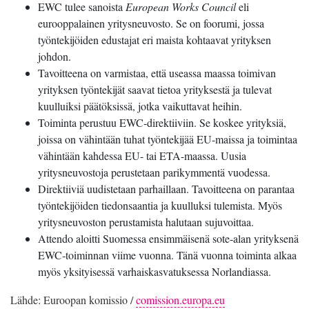
EWC tulee sanoista
European Works Council
eli
eurooppalainen yritysneuvosto. Se on foorumi, jossa
työntekijöiden edustajat eri maista kohtaavat yrityksen
johdon.
Tavoitteena on varmistaa, että useassa maassa toimivan
yrityksen työntekijät saavat tietoa yrityksestä ja tulevat
kuulluiksi päätöksissä, jotka vaikuttavat heihin.
Toiminta perustuu EWC-direktiiviin. Se koskee yrityksiä,
joissa on vähintään tuhat työntekijää EU-maissa ja toimintaa
vähintään kahdessa EU- tai ETA-maassa. Uusia
yritysneuvostoja perustetaan parikymmentä vuodessa.
Direktiiviä uudistetaan parhaillaan. Tavoitteena on parantaa
työntekijöiden tiedonsaantia ja kuulluksi tulemista. Myös
yritysneuvoston perustamista halutaan sujuvoittaa.
Attendo aloitti Suomessa ensimmäisenä sote-alan yrityksenä
EWC‑toiminnan viime vuonna. Tänä vuonna toiminta alkaa
myös yksityisessä varhaiskasvatuksessa Norlandiassa.
Lähde: Euroopan komissio /
comission.europa.eu