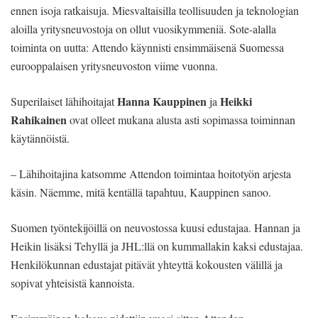
ennen isoja ratkaisuja. Miesvaltaisilla teollisuuden ja teknologian
aloilla yritysneuvostoja on ollut vuosikymmeniä. Sote-alalla
toiminta on uutta: Attendo käynnisti ensimmäisenä Suomessa
eurooppalaisen yritysneuvoston viime vuonna.
Hanna Kauppinen
Heikki
Superilaiset lähihoitajat
ja
Rahikainen
ovat olleet mukana alusta asti sopimassa toiminnan
käytännöistä.
– Lähihoitajina katsomme Attendon toimintaa hoitotyön arjesta
käsin. Näemme, mitä kentällä tapahtuu, Kauppinen sanoo.
Suomen työntekijöillä on neuvostossa kuusi edustajaa. Hannan ja
Heikin lisäksi Tehyllä ja JHL:llä on kummallakin kaksi edustajaa.
Henkilökunnan edustajat pitävät yhteyttä kokousten välillä ja
sopivat yhteisistä kannoista.