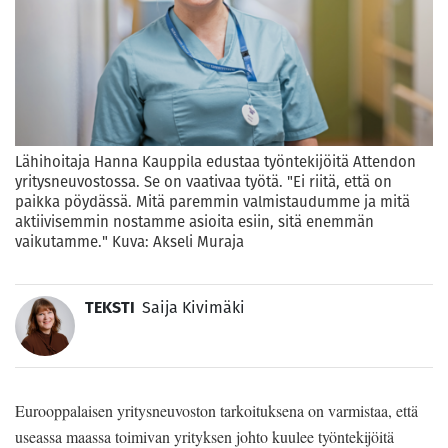
Lähihoitaja Hanna Kauppila edustaa työntekijöitä Attendon
yritysneuvostossa. Se on vaativaa työtä. "Ei riitä, että on
paikka pöydässä. Mitä paremmin valmistaudumme ja mitä
aktiivisemmin nostamme asioita esiin, sitä enemmän
vaikutamme." Kuva: Akseli Muraja
TEKSTI
Saija Kivimäki
Eurooppalaisen yritysneuvoston tarkoituksena on varmistaa, että
useassa maassa toimivan yrityksen johto kuulee työntekijöitä