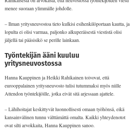
Rahikaisesta on arvokasta, että neuvostossa työntekijöiden viesti
menee suoraan ylimmälle johdolle.
– Ilman yritysneuvostoa tieto kulkisi esihenkilöportaan kautta, ja
lopulta ei olisi varmaa, paljonko alkuperäisestä viestistä olisi
jäljellä tai pääsisikö se perille lainkaan.
Työntekijän ääni kuuluu
yritysneuvostossa
Hanna Kauppinen ja Heikki Rahikainen toivovat, että
eurooppalainen yritysneuvosto tulisi tutummaksi myös niille
Attendon työntekijöille, jotka eivät sitä arjessaan ajattele.
– Lähihoitajat keskittyvät luonnollisesti omaan työhönsä, eikä
kansainvälinen tunnu välttämättä omalta. Kaikki yhteydenotot
ovat silti arvokkaita, Hanna Kauppinen sanoo.