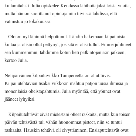
kultamitalisti. Julia opiskelee Keudassa lähihoitajaksi toista vuotta,
mutta hän on suorittanut opintoja niin tiiviissä tahdissa, että
valmistuu jo lokakuussa.
– Olo on nyt lähinnä helpottunut. Lähdin hakemaan kilpailuista
kultaa ja olisin ollut pettynyt, jos sitä ei olisi tullut. Emme juhlineet
sen kummemmin, lähdimme kotiin heti palkintojenjaon jälkeen,
kertoo Julia.
Nelipäiväinen kilpailuviikko Tampereella on ollut tiivis.
Kilpailutehtävien lisäksi viikkoon mahtuu paljon uusia ihmisiä ja
monenlaisia oheistapahtumia. Julia myöntää, että yöunet ovat
jääneet lyhyiksi.
– Kilpailutehtävät eivät mielestäni olleet raskaita, mutta kun toisen
päivän tehtävästä tuli vähän huonommat pisteet, niin se tuntui
raskaalta. Hauskin tehtävä oli elvyttäminen. Ensiaputehtävät ovat