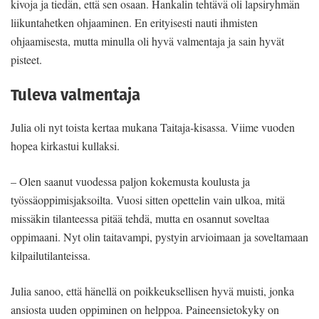
kivoja ja tiedän, että sen osaan. Hankalin tehtävä oli lapsiryhmän
liikuntahetken ohjaaminen. En erityisesti nauti ihmisten
ohjaamisesta, mutta minulla oli hyvä valmentaja ja sain hyvät
pisteet.
Tuleva valmentaja
Julia oli nyt toista kertaa mukana Taitaja-kisassa. Viime vuoden
hopea kirkastui kullaksi.
– Olen saanut vuodessa paljon kokemusta koulusta ja
työssäoppimisjaksoilta. Vuosi sitten opettelin vain ulkoa, mitä
missäkin tilanteessa pitää tehdä, mutta en osannut soveltaa
oppimaani. Nyt olin taitavampi, pystyin arvioimaan ja soveltamaan
kilpailutilanteissa.
Julia sanoo, että hänellä on poikkeuksellisen hyvä muisti, jonka
ansiosta uuden oppiminen on helppoa. Paineensietokyky on