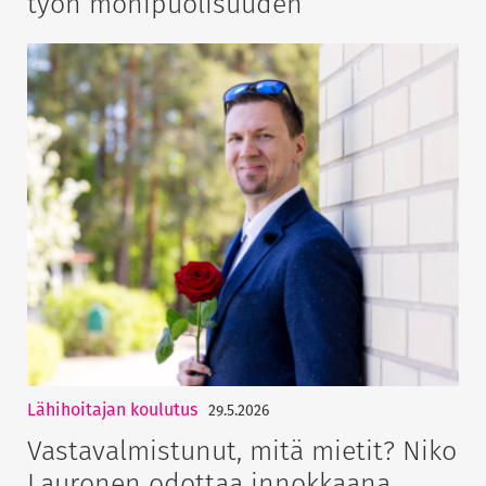
työn monipuolisuuden
Lähihoitajan koulutus
29.5.2026
Vastavalmistunut, mitä mietit? Niko
Lauronen odottaa innokkaana