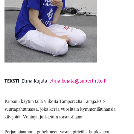
TEKSTI
Elina Kujala
elina.kujala@superliitto.fi
Kilpailu käytiin tällä viikolla Tampereella Taitaja2018-
suurtapahtumassa, joka kerää vuosittain kymmeniätuhansia
kävijöitä. Voittajat julistettiin torstai-iltana.
Perjantaiaamuna puhelimeen vastaa pirteältä kuulostava