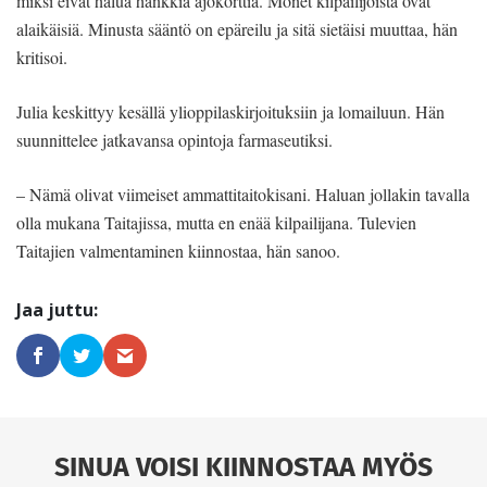
miksi eivät halua hankkia ajokorttia. Monet kilpailijoista ovat
alaikäisiä. Minusta sääntö on epäreilu ja sitä sietäisi muuttaa, hän
kritisoi.
Julia keskittyy kesällä ylioppilaskirjoituksiin ja lomailuun. Hän
suunnittelee jatkavansa opintoja farmaseutiksi.
– Nämä olivat viimeiset ammattitaitokisani. Haluan jollakin tavalla
olla mukana Taitajissa, mutta en enää kilpailijana. Tulevien
Taitajien valmentaminen kiinnostaa, hän sanoo.
SINUA VOISI KIINNOSTAA MYÖS