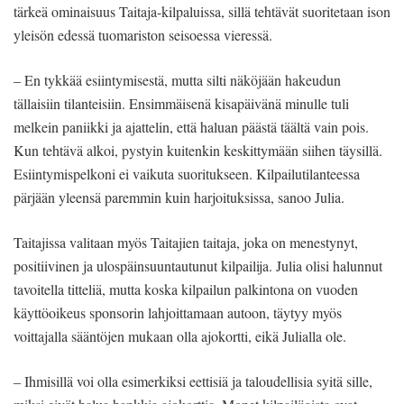
tärkeä ominaisuus Taitaja-kilpaluissa, sillä tehtävät suoritetaan ison
yleisön edessä tuomariston seisoessa vieressä.
– En tykkää esiintymisestä, mutta silti näköjään hakeudun
tällaisiin tilanteisiin. Ensimmäisenä kisapäivänä minulle tuli
melkein paniikki ja ajattelin, että haluan päästä täältä vain pois.
Kun tehtävä alkoi, pystyin kuitenkin keskittymään siihen täysillä.
Esiintymispelkoni ei vaikuta suoritukseen. Kilpailutilanteessa
pärjään yleensä paremmin kuin harjoituksissa, sanoo Julia.
Taitajissa valitaan myös Taitajien taitaja, joka on menestynyt,
positiivinen ja ulospäinsuuntautunut kilpailija. Julia olisi halunnut
tavoitella titteliä, mutta koska kilpailun palkintona on vuoden
käyttöoikeus sponsorin lahjoittamaan autoon, täytyy myös
voittajalla sääntöjen mukaan olla ajokortti, eikä Julialla ole.
– Ihmisillä voi olla esimerkiksi eettisiä ja taloudellisia syitä sille,