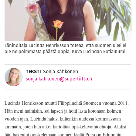
Lähihoitaja Lucinda Henriksson toteaa, että suomen kieli ei
ole helpoimmasta päästä oppia. Kuva Lucindan kotialbumi.
TEKSTI
Sonja Kähkönen
sonja.kahkonen@superliitto.fi
Lucinda Henriksson muutti Filippiineiltä Suomeen vuonna 2011.
Hän meni naimisiin, sai lapsen ja hoiti lasta kotonaan kolmen
vuoden ajan. Lucinda halusi kuitenkin uudessa kotimaassaan
ammatin, joten hän alkoi kartoittaa opiskeluvaihtoehtoja. Aluksi
hän hakeutui opiskelemaan suomen kieltä Porvoon Edupoliin.