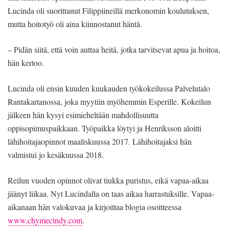
Lucinda oli suorittanut Filippiineillä merkonomin koulutuksen,
mutta hoitotyö oli aina kiinnostanut häntä.
– Pidän siitä, että voin auttaa heitä, jotka tarvitsevat apua ja hoitoa,
hän kertoo.
Lucinda oli ensin kuuden kuukauden työkokeilussa Palvelutalo
Rantakartanossa, joka myytiin myöhemmin Esperille. Kokeilun
jälkeen hän kysyi esimieheltään mahdollisuutta
oppisopimuspaikkaan. Työpaikka löytyi ja Henriksson aloitti
lähihoitajaopinnot maaliskuussa 2017. Lähihoitajaksi hän
valmistui jo kesäkuussa 2018.
Reilun vuoden opinnot olivat tiukka puristus, eikä vapaa-aikaa
jäänyt liikaa. Nyt Lucindalla on taas aikaa harrastuksille. Vapaa-
aikanaan hän valokuvaa ja kirjoittaa blogia osoitteessa
www.chymecindy.com
.