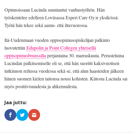
Opinnoissaan Lucinda suuntautui vanhustyöhön. Hän
työskentelee edelleen Loviisassa Esperi Care Oy:n yksikössä.
Työtä hän tekee sekä aamu- että iltavuorossa.
Itä-Uudenmaan vuoden oppisopimusopiskelijan palkinto
luovutettiin
Edupolin ja Point Collegen yhteisellä
oppisopimusbrunssilla
perjantaina 30. marraskuuta. Perusteluina
Lucindan palkitsemiselle oli se, että hän suoritti kaksivuotisen
tutkinnon reilussa vuodessa sekä se, että alun haasteiden jälkeen
hänen suomen kielen taitonsa nousi kohisten. Kiitosta Lucinda sai
myös positiivisuudesta ja ahkeruudesta.