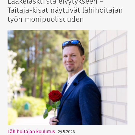
Lääkelaskuista elvytykseen –
Taitaja-kisat näyttivät lähihoitajan
työn monipuolisuuden
Lähihoitajan koulutus
29.5.2026