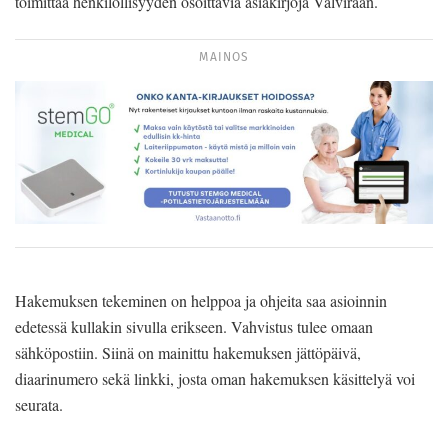
toimittaa henkilöllisyyden osoittavia asiakirjoja Valviraan.
MAINOS
Hakemuksen tekeminen on helppoa ja ohjeita saa asioinnin
edetessä kullakin sivulla erikseen. Vahvistus tulee omaan
sähköpostiin. Siinä on mainittu hakemuksen jättöpäivä,
diaarinumero sekä linkki, josta oman hakemuksen käsittelyä voi
seurata.