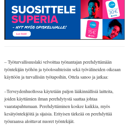
– Työturvallisuuslaki velvoittaa työnantajan perehdyttämään
työntekijän työhön ja työolosuhteisiin sekä työvälineiden oikeaan
käyttöön ja turvallisiin työtapoihin, Ottela sanoo ja jatkaa:
–Terveydenhuollossa käytetään paljon lääkinnällisiä laitteita,
joiden käyttämien ilman perehdytystä saattaa johtaa
vaaratapahtumaan. Perehdyttäminen koskee kaikkia, myös
kesätyöntekijöitä ja sijaisia. Erityisen tärkeää on perehdyttää
työuraansa aloittavat nuoret työntekijät.