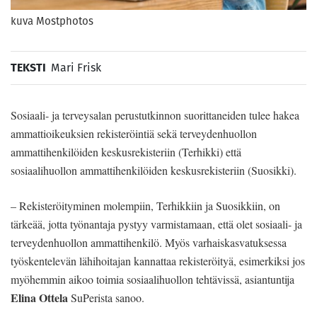
kuva Mostphotos
TEKSTI
Mari Frisk
Sosiaali- ja terveysalan perustutkinnon suorittaneiden tulee hakea
ammattioikeuksien rekisteröintiä sekä terveydenhuollon
ammattihenkilöiden keskusrekisteriin (Terhikki) että
sosiaalihuollon ammattihenkilöiden keskusrekisteriin (Suosikki).
– Rekisteröityminen molempiin, Terhikkiin ja Suosikkiin, on
tärkeää, jotta työnantaja pystyy varmistamaan, että olet sosiaali- ja
terveydenhuollon ammattihenkilö. Myös varhaiskasvatuksessa
työskentelevän lähihoitajan kannattaa rekisteröityä, esimerkiksi jos
myöhemmin aikoo toimia sosiaalihuollon tehtävissä, asiantuntija
Elina Ottela
SuPerista sanoo.