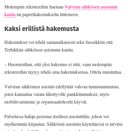
Molempiin rekistereihin haetaan
Valviran sähköisen asioinnin
kautta
tai paperihakemuksella liitteineen.
Kaksi erillistä hakemusta
Hakemukset voi tehdä samanaikaisesti sekä Suosikkiin että
Terhikkiin sähköisen asioinnin kautta.
– Huomioithan, että yksi hakemus ei riitä, vaan molempiin
rekistereihin täytyy tehdä oma hakemuksensa, Ottela muistuttaa.
Valviran sähköinen asiointi edellyttää vahvaa tunnistautumista,
joten kannattaa varata lähettyville pankkitunnukset, myös
mobiilivarmenne ja organisaatiokortti käyvät.
Palvelussa hakija perustaa itselleen asiointitilin, johon voi
myöhemmin kirjautua. Sähköistä asiointia käytettäessä ei tarvitse