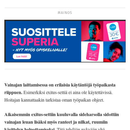
MAINOS
Vainajan laittamisessa on erilaisia käytäntöjä työpaikasta
riippuen.
Esimerkiksi exitus-settiä ei aina ole käytettävissä.
Hoitajan kannattaakin tarkistaa oman työpaikan ohjeet.
Aikaisemmin exitus-settiin kuuluvalla sideharsolla sidottiin
vainajan leuan lisäksi myös ranteet ja nilkat, ruumiin
käsittelyn helpottamiseksi.
Tätä tehdään nykyään yhä