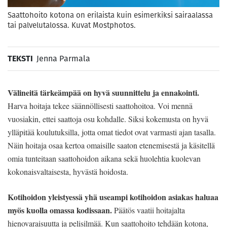
Saattohoito kotona on erilaista kuin esimerkiksi sairaalassa
tai palvelutalossa. Kuvat Mostphotos.
TEKSTI
Jenna Parmala
Välineitä tärkeämpää on hyvä suunnittelu ja ennakointi.
Harva hoitaja tekee säännöllisesti saattohoitoa. Voi mennä
vuosiakin, ettei saattoja osu kohdalle. Siksi kokemusta on hyvä
ylläpitää koulutuksilla, jotta omat tiedot ovat varmasti ajan tasalla.
Näin hoitaja osaa kertoa omaisille saaton etenemisestä ja käsitellä
omia tunteitaan saattohoidon aikana sekä huolehtia kuolevan
kokonaisvaltaisesta, hyvästä hoidosta.
Kotihoidon yleistyessä yhä useampi kotihoidon asiakas haluaa
myös kuolla omassa kodissaan.
Päätös vaatii hoitajalta
hienovaraisuutta ja pelisilmää. Kun saattohoito tehdään kotona,