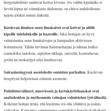
hengenahdistus saattavat kertoa kivusta. Jos valittu kipulääke ei
lievitä kipua tai voimakasta ahdistusta, on oltava mahdollisuus
tarjota jotakin muuta lääkettä.
Kuolevan ihmisen suun limakalvot ovat kuivat ja alttiit
kipeille tulehduksille ja haavoille.
Siksi hoitajan on hyvä
valmistautua suun limakalvojen ja hampaiden aktiiviseen
hoitamiseen. Tähän tarvitaan hammasharjan ja tahnan lisäksi
esimerkiksi taitoksia, superlon-tikkuja, suuvettä, kosteuttavaa
geeliä tai ruokaöljyä sekä huulirasvaa.
Sairaalasängyssä asentohoito onnistuu parhaiten.
Kuolevan
hengitystä helpotetaan erilaisin asennoin.
Puhdistusvälineet, muoviessut ja kertakäyttöhanskat ovat
saattohoidon ja myöhemmin vainajan valmistelun työvälineitä.
Kokenut hoitaja tietää, että kuolema voi olla yllättävä ja joskus
vaikeakin. Kannattaa valmistautua esimerkiksi hengityskatkoksiin