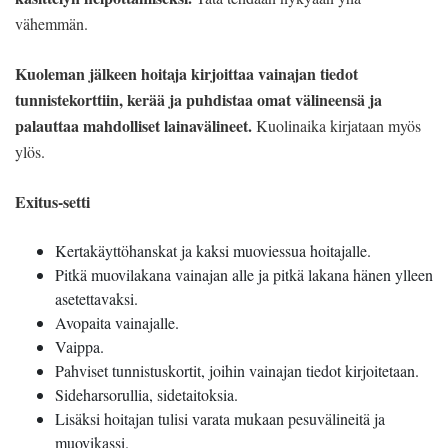
vähemmän.
Kuoleman jälkeen hoitaja kirjoittaa vainajan tiedot
tunnistekorttiin, kerää ja puhdistaa omat välineensä ja
palauttaa mahdolliset lainavälineet.
Kuolinaika kirjataan myös
ylös.
Exitus-setti
Kertakäyttöhanskat ja kaksi muoviessua hoitajalle.
Pitkä muovilakana vainajan alle ja pitkä lakana hänen ylleen
asetettavaksi.
Avopaita vainajalle.
Vaippa.
Pahviset tunnistuskortit, joihin vainajan tiedot kirjoitetaan.
Sideharsorullia, sidetaitoksia.
Lisäksi hoitajan tulisi varata mukaan pesuvälineitä ja
muovikassi.