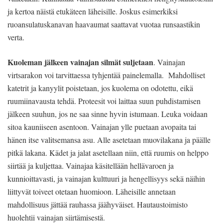
ja kertoa näistä etukäteen läheisille. Joskus esimerkiksi
ruoansulatuskanavan haavaumat saattavat vuotaa runsaastikin
verta.
Kuoleman jälkeen vainajan silmät suljetaan
. Vainajan
virtsarakon voi tarvittaessa tyhjentää painelemalla. Mahdolliset
katetrit ja kanyylit poistetaan, jos kuolema on odotettu, eikä
ruumiinavausta tehdä. Proteesit voi laittaa suun puhdistamisen
jälkeen suuhun, jos ne saa sinne hyvin istumaan. Leuka voidaan
sitoa kauniiseen asentoon. Vainajan ylle puetaan avopaita tai
hänen itse valitsemansa asu. Alle asetetaan muovilakana ja päälle
pitkä lakana. Kädet ja jalat asetellaan niin, että ruumis on helppo
siirtää ja kuljettaa. Vainajaa käsitellään hellävaroen ja
kunnioittavasti, ja vainajan kulttuuri ja hengellisyys sekä näihin
liittyvät toiveet otetaan huomioon. Läheisille annetaan
mahdollisuus jättää rauhassa jäähyväiset. Hautaustoimisto
huolehtii vainajan siirtämisestä.