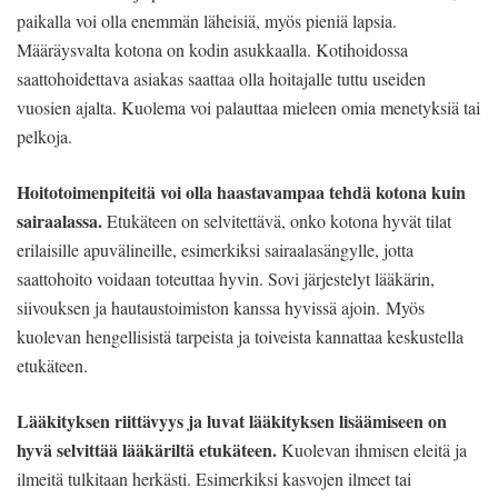
paikalla voi olla enemmän läheisiä, myös pieniä lapsia.
Määräysvalta kotona on kodin asukkaalla. Kotihoidossa
saattohoidettava asiakas saattaa olla hoitajalle tuttu useiden
vuosien ajalta. Kuolema voi palauttaa mieleen omia menetyksiä tai
pelkoja.
Hoitotoimenpiteitä voi olla haastavampaa tehdä kotona kuin
sairaalassa.
Etukäteen on selvitettävä, onko kotona hyvät tilat
erilaisille apuvälineille, esimerkiksi sairaalasängylle, jotta
saattohoito voidaan toteuttaa hyvin. Sovi järjestelyt lääkärin,
siivouksen ja hautaustoimiston kanssa hyvissä ajoin. Myös
kuolevan hengellisistä tarpeista ja toiveista kannattaa keskustella
etukäteen.
Lääkityksen riittävyys ja luvat lääkityksen lisäämiseen on
hyvä selvittää lääkäriltä etukäteen.
Kuolevan ihmisen eleitä ja
ilmeitä tulkitaan herkästi. Esimerkiksi kasvojen ilmeet tai