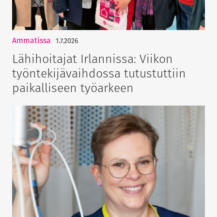
Ammatissa
1.7.2026
Lähihoitajat Irlannissa: Viikon
työntekijävaihdossa tutustuttiin
paikalliseen työarkeen