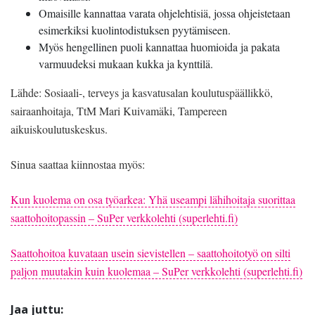
Omaisille kannattaa varata ohjelehtisiä, jossa ohjeistetaan
esimerkiksi kuolintodistuksen pyytämiseen.
Myös hengellinen puoli kannattaa huomioida ja pakata
varmuudeksi mukaan kukka ja kynttilä.
Lähde: Sosiaali-, terveys ja kasvatusalan koulutuspäällikkö,
sairaanhoitaja, TtM Mari Kuivamäki, Tampereen
aikuiskoulutuskeskus.
Sinua saattaa kiinnostaa myös:
Kun kuolema on osa työarkea: Yhä useampi lähihoitaja suorittaa
saattohoitopassin – SuPer verkkolehti (superlehti.fi)
Saattohoitoa kuvataan usein sievistellen – saattohoitotyö on silti
paljon muutakin kuin kuolemaa – SuPer verkkolehti (superlehti.fi)