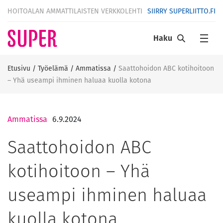
HOITOALAN AMMATTILAISTEN VERKKOLEHTI
SIIRRY SUPERLIITTO.FI
Haku
Etusivu
/
Työelämä
/
Ammatissa
/
Saattohoidon ABC kotihoitoon
– Yhä useampi ihminen haluaa kuolla kotona
Ammatissa
6.9.2024
Saattohoidon ABC
kotihoitoon – Yhä
useampi ihminen haluaa
kuolla kotona