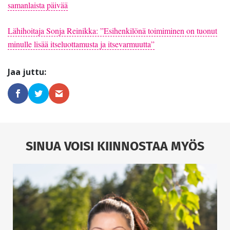
samanlaista päivää
Lähihoitaja Sonja Reinikka: ”Esihenkilönä toimiminen on tuonut
minulle lisää itseluottamusta ja itsevarmuutta”
SINUA VOISI KIINNOSTAA MYÖS