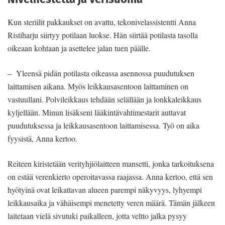
Kun steriilit pakkaukset on avattu, tekonivelassistentti Anna
Ristiharju siirtyy potilaan luokse. Hän siirtää potilasta tasolla
oikeaan kohtaan ja asettelee jalan tuen päälle.
– Yleensä pidän potilasta oikeassa asennossa puudutuksen
laittamisen aikana. Myös leikkausasentoon laittaminen on
vastuullani. Polvileikkaus tehdään selällään ja lonkkaleikkaus
kyljellään. Minun lisäkseni lääkintävahtimestarit auttavat
puudutuksessa ja leikkausasentoon laittamisessa. Työ on aika
fyysistä, Anna kertoo.
Reiteen kiristetään verityhjiölaitteen mansetti, jonka tarkoituksena
on estää verenkierto operoitavassa raajassa. Anna kertoo, että sen
hyötyinä ovat leikattavan alueen parempi näkyvyys, lyhyempi
leikkausaika ja vähäisempi menetetty veren määrä. Tämän jälkeen
laitetaan vielä sivutuki paikalleen, jotta veltto jalka pysyy