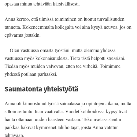
opastaa minua tehtävään kärsivällisesti.
Anna kertoo, että tiimissä toimiminen on luonut turvallisuuden
tunnetta. Kokeneemmalta kollegalta voi aina kysyä neuvoa, jos on
epävarma jostakin.
– Olen vastuussa omasta työstäni, mutta olemme yhdessä
vastuussa myös kokonaisuudesta. Tieto tästä helpotti stressiäni.
Tiedän myös muiden valvovan, etten tee virheitä. Toimimme
yhdessä potilaan parhaaksi.
Saumatonta yhteistyötä
Anna oli kiinnostunut työstä sairaalassa jo opintojen aikana, mutta
silloin se tuntui liian vaativalta. Vuodet kotihoidossa kypsyttivät
häntä ottamaan uuden haasteen vastaan. Tekonivelassistentin
paikkaa hakivat kymmenet lähihoitajat, joista Anna valittiin
tehtävään.