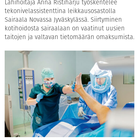
Lähihoitaja Anna Ristiharju työskentelee
tekonivelassistenttina leikkausosastolla
Sairaala Novassa Jyväskylässä. Siirtyminen
kotihoidosta sairaalaan on vaatinut uusien
taitojen ja valtavan tietomäärän omaksumista.