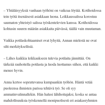
– Yhtäläisyyksiä vanhaan työhöni on vaikeaa löytää. Kotihoidossa
tein työtä itsenäisesti asiakkaan luona. Leikkaussalissa korostuu
saumaton yhteistyö salissa työskentelevien kanssa. Kotihoidossa
kohtasin suuren määrän asiakkaita päivässä, täällä vain muutaman.
Vaikka potilaskohtaamiset ovat lyhyitä, Annan mielestä ne ovat
silti merkityksellisiä.
– Lähes kaikkia leikkaukseen tulevia potilaita jännittää. On
tärkeää rauhoitella potilasta ja luoda luottamus siihen, että kaikki
menee hyvin.
Anna kertoo sopeutuvansa kumpaankin työhön. Häntä vetää
puoleensa ihmisten parissa tehtävä työ. Se oli syy
ammatinvalinnallekin. Hän halusi lähihoitajaksi, koska se antaa
mahdollisuuksia työskennellä monipuolisesti eri asiakasryhmien