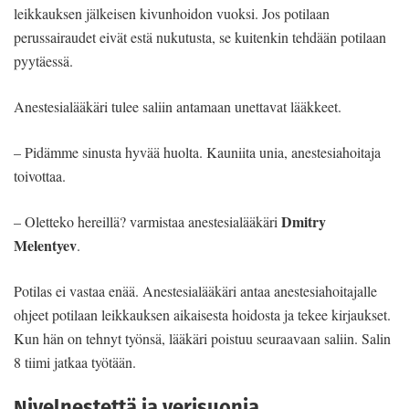
leikkauksen jälkeisen kivunhoidon vuoksi. Jos potilaan
perussairaudet eivät estä nukutusta, se kuitenkin tehdään potilaan
pyytäessä.
Anestesialääkäri tulee saliin antamaan unettavat lääkkeet.
– Pidämme sinusta hyvää huolta. Kauniita unia, anestesiahoitaja
toivottaa.
Dmitry
– Oletteko hereillä? varmistaa anestesialääkäri
Melentyev
.
Potilas ei vastaa enää. Anestesialääkäri antaa anestesiahoitajalle
ohjeet potilaan leikkauksen aikaisesta hoidosta ja tekee kirjaukset.
Kun hän on tehnyt työnsä, lääkäri poistuu seuraavaan saliin. Salin
8 tiimi jatkaa työtään.
Nivelnestettä ja verisuonia