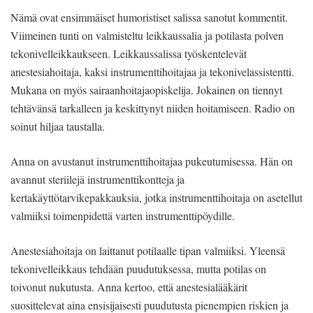
Nämä ovat ensimmäiset humoristiset salissa sanotut kommentit.
Viimeinen tunti on valmisteltu leikkaussalia ja potilasta polven
tekonivelleikkaukseen. Leikkaussalissa työskentelevät
anestesiahoitaja, kaksi instrumenttihoitajaa ja tekonivelassistentti.
Mukana on myös sairaanhoitajaopiskelija. Jokainen on tiennyt
tehtävänsä tarkalleen ja keskittynyt niiden hoitamiseen. Radio on
soinut hiljaa taustalla.
Anna on avustanut instrumenttihoitajaa pukeutumisessa. Hän on
avannut steriilejä instrumenttikontteja ja
kertakäyttötarvikepakkauksia, jotka instrumenttihoitaja on asetellut
valmiiksi toimenpidettä varten instrumenttipöydille.
Anestesiahoitaja on laittanut potilaalle tipan valmiiksi. Yleensä
tekonivelleikkaus tehdään puudutuksessa, mutta potilas on
toivonut nukutusta. Anna kertoo, että anestesialääkärit
suosittelevat aina ensisijaisesti puudutusta pienempien riskien ja