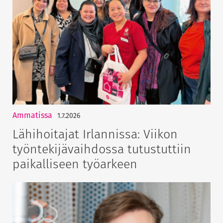
Ammatissa
1.7.2026
Lähihoitajat Irlannissa: Viikon
työntekijävaihdossa tutustuttiin
paikalliseen työarkeen