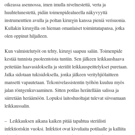
oikeassa asennossa, imen imulla nivelnestettä, verta ja
huuhtelunestettä, pidän toimenpidealueella näkyvyyttä
instrumenttien avulla ja poltan kirurgin kanssa pieniä verisuonia.
Kullakin kirurgilla on hieman omanlaiset toimintatapansa, jotka
olen oppinut hiljalleen.
Kun valmistelutyöt on tehty, kirurgi saapuu saliin. Toimenpide
kestää tunnista puoleentoista tuntiin. Sen jälkeen leikkaushaava
peitetään haavasidoksella ja steriilit leikkauspeittelykset puretaan.
Jalka sidotaan tukisidoksella, jonka jälkeen verityhjiölaitteen
mansetti vapautetaan. Tekonivelassistentin työhön kuuluu myös
jalan röntgenkuvaaminen. Sitten potilas herätellään salissa ja
siirretään heräämöön. Lopuksi laitoshuoltajat tulevat siivoamaan
leikkaussalin.
– Leikkauksen aikana kaiken pitää tapahtua steriilisti
infektioriskin vuoksi. Infektiot ovat kivuliaita potilaalle ja kalliita