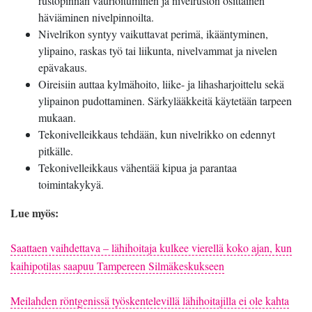
rustopinnan vaurioituminen ja nivelruston osittainen
häviäminen nivelpinnoilta.
Nivelrikon syntyy vaikuttavat perimä, ikääntyminen,
ylipaino, raskas työ tai liikunta, nivelvammat ja nivelen
epävakaus.
Oireisiin auttaa kylmähoito, liike- ja lihasharjoittelu sekä
ylipainon pudottaminen. Särkylääkkeitä käytetään tarpeen
mukaan.
Tekonivelleikkaus tehdään, kun nivelrikko on edennyt
pitkälle.
Tekonivelleikkaus vähentää kipua ja parantaa
toimintakykyä.
Lue myös:
Saattaen vaihdettava – lähihoitaja kulkee vierellä koko ajan, kun
kaihipotilas saapuu Tampereen Silmäkeskukseen
Meilahden röntgenissä työskentelevillä lähihoitajilla ei ole kahta