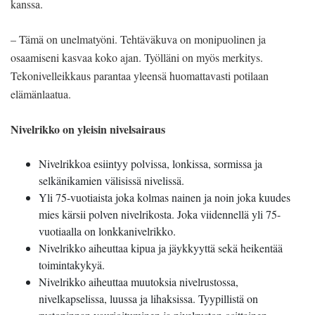
kanssa.
– Tämä on unelmatyöni. Tehtäväkuva on monipuolinen ja
osaamiseni kasvaa koko ajan. Työlläni on myös merkitys.
Tekonivelleikkaus parantaa yleensä huomattavasti potilaan
elämänlaatua.
Nivelrikko on yleisin nivelsairaus
Nivelrikkoa esiintyy polvissa, lonkissa, sormissa ja
selkänikamien välisissä nivelissä.
Yli 75-vuotiaista joka kolmas nainen ja noin joka kuudes
mies kärsii polven nivelrikosta. Joka viidennellä yli 75-
vuotiaalla on lonkkanivelrikko.
Nivelrikko aiheuttaa kipua ja jäykkyyttä sekä heikentää
toimintakykyä.
Nivelrikko aiheuttaa muutoksia nivelrustossa,
nivelkapselissa, luussa ja lihaksissa. Tyypillistä on