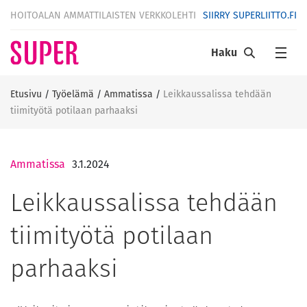
HOITOALAN AMMATTILAISTEN VERKKOLEHTI
SIIRRY SUPERLIITTO.FI
Haku
Etusivu
/
Työelämä
/
Ammatissa
/
Leikkaussalissa tehdään
tiimityötä potilaan parhaaksi
Ammatissa
3.1.2024
Leikkaussalissa tehdään
tiimityötä potilaan
parhaaksi