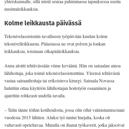
yhteiskunnalle, sillä niistä seuraa pahimmassa tapauksessa useita
uusintaleikkauksia.
Kolme leikkausta päivässä
Tekonivelassistentin tavalliseen työpäivään kuuluu kolme
tekonivelleikkausta. Pääasiassa ne ovat polven ja lonkan
leikkauksia, toisinaan olkapääleikkauksia.
Anna aloitti tehtävässään viime keväänä. Hän on sairaalan ainoa
lähihoitaja, joka toimii tekonivelassistenttina. Yleensä tehtävästä
vastaa sairaanhoitaja tai erikoistuva kirurgi. Sairaala Novassa
haluttiin ottaa käyttöön lähihoitajan hoitotyön osaaminen ja
ajateltiin rohkeasti uudella tavalla.
– Tulin tänne töihin kotihoidosta, jossa olin ollut valmistumisestani
vuodesta 2015 lähtien. Aluksi työ tuntui hurjalta, koska oli
valtavasti opeteltavaa. Minulla on ihanat työkaverit, jotka jaksoivat