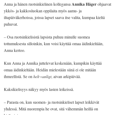
Annika Häger
Anna ja hänen ruotsinkielinen kollegansa
ohjaavat
ykkös- ja kakkosluokan oppilaita myös aamu- ja
iltapäiväkerhoissa, joissa lapset saava itse valita, kumpaa kieltä
puhuvat.
– Osa ruotsinkielisistä lapsista puhuu minulle suomea
tottumuksesta silloinkin, kun voisi käyttää omaa äidinkieltään,
Anna kertoo.
Kun Anna ja Annika juttelevat keskenään, kumpikin käyttää
omaa äidinkieltään. Heidän mielestään siinä ei ole mitään
ihmeellistä. Se on
helt vanligt
, aivan arkipäivää.
Kaksikielisyys näkyy myös lasten leikeissä.
– Parasta on, kun suomen- ja ruotsinkieliset lapset leikkivät
yhdessä. Mitä nuorempia he ovat, sitä vähemmän heillä on