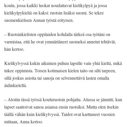
koulu, jossa kaikki luokat noudattavat kielikylpyä ja jossa
kielikylpykieliä on kaksi: ruotsin lisäksi suomi. Se tekee
suomenkielisen Annan työstä erityisen.
– Ruotsinkielisten oppilaiden kohdalla tärkeä osa työtäni on
varmistaa, että he ovat ymmärtäneet suomeksi annetut tehtävät,
hän kertoo.
Kielikylvyssä kukin aikuinen puhuu lapsille vain yhtä kieltä, mikä
tukee oppimista. Toisen kotimaisen kielen taito on silti tarpeen,
sillä joskus asioita tai sanoja on selvennettävä lasten omalla
äidinkielellä.
– Aloitin tässä työssä kouluruotsin pohjalta. Alussa se jännitti, kun
lapset saattoivat sanoa asiansa ensin ruotsiksi. Mutta olen itsekin
täällä vähän kuin kielikylvyssä. Taidot ovat karttuneet vuosien
mittaan, Anna kertoo.