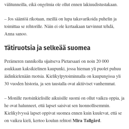
välitunneilla, eikä ongelmia ole ollut ennen lakiuudistustakaan.
– Jos sääntöä rikotaan, meillä on lupa takavarikoida puhelin ja
toimittaa se rehtorille. Näin ei ole kertaakaan tarvinnut tehdä,
Anna sanoo.
Tätiruotsia ja selkeää suomea
Perämeren rannikolla sijaitseva Pietarsaari on noin 20 000
asukkaan kaksikielinen kaupunki, jossa hieman yli puolet puhuu
äidinkielenään ruotsia. Kielikylpytoiminnalla on kaupungissa yli
30 vuoden historia, ja sen taustalla ovat aktiiviset vanhemmat.
– Monille ruotsinkielisille aikuisille suomi on ollut vaikea oppia, ja
he ovat halunneet, että lapset saisivat sen luonnollisemmin.
Kielikylvyssä lapset oppivat suomea ennen kuin kuulevat, että se
Mira Tallgård
on vaikea kieli, kertoo koulun rehtori
.