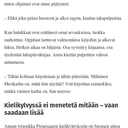
miten ohjaimet ovat sinne päätyneet.
– Ehkä joku pelasi huonosti ja alkoi rageta, kuuluu takapulpetista.
Kun halukkaat ovat esittäneet omat arvauksensa, luokka
rauhoittuu. Oppilaat tarttuvat valitsemiinsa kirjoihin ja alkavat
lukea. Hetken aikaa on hiljaista. Osa syventyy kirjaansa, osa
täydentää lukupäiväkirjaa. Anna kiertää pulpettien välissä
auttamassa.
– Tähän kohtaan kirjoitetaan ja tähän piirretään. Millainen
Mesikarhu on, miltä hän näyttää? Voit kirjoittaa esimerkiksi,
minkä värinen karhu on, hän neuvoo.
Kielikylvyssä ei menetetä mitään – vaan
saadaan lisää
Annan työpaikka Pietarsaaren kielikylpykoulu on Suomen ainoa