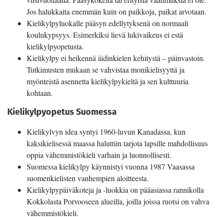
Jos halukkaita enemmän kuin on paikkoja, paikat arvotaan.
Kielikylpyluokalle pääsyn edellytyksenä on normaali
koulukypsyys. Esimerkiksi lievä lukivaikeus ei estä
kielikylpyopetusta.
Kielikylpy ei heikennä äidinkielen kehitystä – päinvastoin.
Tutkimusten mukaan se vahvistaa monikielisyyttä ja
myönteistä asennetta kielikylpykieltä ja sen kulttuuria
kohtaan.
Kielikylpyopetus Suomessa
Kielikylvyn idea syntyi 1960-luvun Kanadassa, kun
kaksikielisessä maassa haluttiin tarjota lapsille mahdollisuus
oppia vähemmistökieli varhain ja luonnollisesti.
Suomessa kielikylpy käynnistyi vuonna 1987 Vaasassa
suomenkielisten vanhempien aloitteesta.
Kielikylpypäiväkoteja ja -luokkia on pääasiassa rannikolla
Kokkolasta Porvooseen alueilla, joilla joissa ruotsi on vahva
vähemmistökieli.