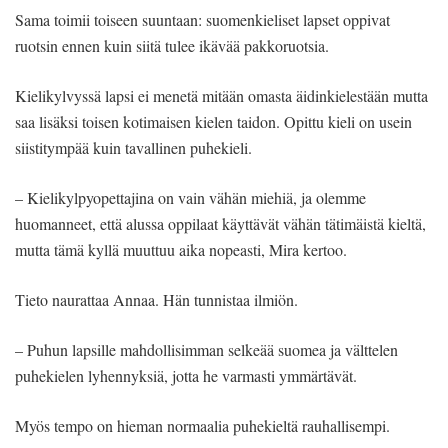
Sama toimii toiseen suuntaan: suomenkieliset lapset oppivat
ruotsin ennen kuin siitä tulee ikävää pakkoruotsia.
Kielikylvyssä lapsi ei menetä mitään omasta äidinkielestään mutta
saa lisäksi toisen kotimaisen kielen taidon. Opittu kieli on usein
siistitympää kuin tavallinen puhekieli.
– Kielikylpyopettajina on vain vähän miehiä, ja olemme
huomanneet, että alussa oppilaat käyttävät vähän tätimäistä kieltä,
mutta tämä kyllä muuttuu aika nopeasti, Mira kertoo.
Tieto naurattaa Annaa. Hän tunnistaa ilmiön.
– Puhun lapsille mahdollisimman selkeää suomea ja välttelen
puhekielen lyhennyksiä, jotta he varmasti ymmärtävät.
Myös tempo on hieman normaalia puhekieltä rauhallisempi.