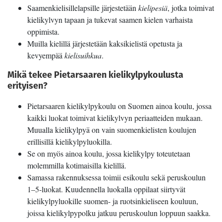
Saamenkielisillelapsille järjestetään
kielipesiä
, jotka toimivat
kielikylvyn tapaan ja tukevat saamen kielen varhaista
oppimista.
Muilla kielillä järjestetään kaksikielistä opetusta ja
kevyempää
kielisuihkua
.
Mikä tekee Pietarsaaren kielikylpykoulusta
erityisen?
Pietarsaaren kielikylpykoulu on Suomen ainoa koulu, jossa
kaikki luokat toimivat kielikylvyn periaatteiden mukaan.
Muualla kielikylpyä on vain suomenkielisten koulujen
erillisillä kielikylpyluokilla.
Se on myös ainoa koulu, jossa kielikylpy toteutetaan
molemmilla kotimaisilla kielillä.
Samassa rakennuksessa toimii esikoulu sekä peruskoulun
1–5-luokat. Kuudennella luokalla oppilaat siirtyvät
kielikylpyluokille suomen- ja ruotsinkieliseen kouluun,
joissa kielikylpypolku jatkuu peruskoulun loppuun saakka.