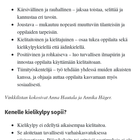
Kärsivällinen ja rauhallinen – jaksaa toistaa, selittää ja
kannustaa eri tavoin.
Joustava – mukautuu nopeasti muuttuviin tilanteisiin ja
oppilaiden tarpeisiin.
Kielitaitoinen ja kielitajuinen – osaa tukea oppilaita sekä
kielikylpykielellä että äidinkielellä.
Positiivinen ja rohkaiseva – luo turvallisen ilmapiirin ja
innostaa oppilaita käyttämään kielitaitoaan.
Tiimityöskentelijä – työ tehdään yhdessä muiden aikuisten
kanssa, ja ohjaaja auttaa oppilaita kasvamaan myös
sosiaalisesti.
Vinkkilistan kokosivat Anna Hautala ja Annika Häger.
Kenelle kielikylpy sopii?
Kielikylpy ei edellytä aikaisempaa kielitaitoa.
Se aloitetaan tavallisesti varhaiskasvatuksessa
viisivuotiaana. Pääsykokeita tai erityisiä vaatimuksia ei ole.