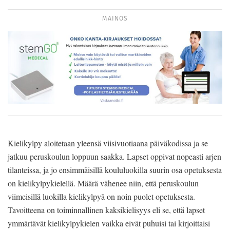
MAINOS
Kielikylpy aloitetaan yleensä viisivuotiaana päiväkodissa ja se
jatkuu peruskoulun loppuun saakka. Lapset oppivat nopeasti arjen
tilanteissa, ja jo ensimmäisillä koululuokilla suurin osa opetuksesta
on kielikylpykielellä. Määrä vähenee niin, että peruskoulun
viimeisillä luokilla kielikylpyä on noin puolet opetuksesta.
Tavoitteena on toiminnallinen kaksikielisyys eli se, että lapset
ymmärtävät kielikylpykielen vaikka eivät puhuisi tai kirjoittaisi