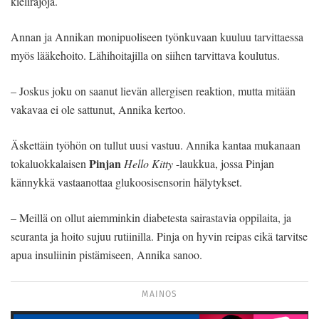
kielirajoja.
Annan ja Annikan monipuoliseen työnkuvaan kuuluu tarvittaessa
myös lääkehoito. Lähihoitajilla on siihen tarvittava koulutus.
– Joskus joku on saanut lievän allergisen reaktion, mutta mitään
vakavaa ei ole sattunut, Annika kertoo.
Äskettäin työhön on tullut uusi vastuu. Annika kantaa mukanaan
Pinjan
tokaluokkalaisen
Hello Kitty
-laukkua, jossa Pinjan
kännykkä vastaanottaa glukoosisensorin hälytykset.
– Meillä on ollut aiemminkin diabetesta sairastavia oppilaita, ja
seuranta ja hoito sujuu rutiinilla. Pinja on hyvin reipas eikä tarvitse
apua insuliinin pistämiseen, Annika sanoo.
MAINOS