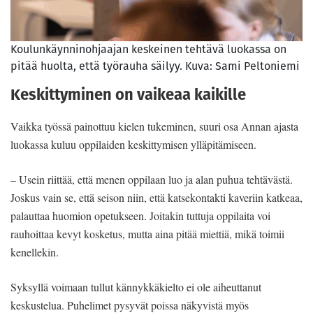
Koulunkäynninohjaajan keskeinen tehtävä luokassa on
pitää huolta, että työrauha säilyy. Kuva: Sami Peltoniemi
Keskittyminen on vaikeaa kaikille
Vaikka työssä painottuu kielen tukeminen, suuri osa Annan ajasta
luokassa kuluu oppilaiden keskittymisen ylläpitämiseen.
– Usein riittää, että menen oppilaan luo ja alan puhua tehtävästä.
Joskus vain se, että seison niin, että katsekontakti kaveriin katkeaa,
palauttaa huomion opetukseen. Joitakin tuttuja oppilaita voi
rauhoittaa kevyt kosketus, mutta aina pitää miettiä, mikä toimii
kenellekin.
Syksyllä voimaan tullut kännykkäkielto ei ole aiheuttanut
keskustelua. Puhelimet pysyvät poissa näkyvistä myös