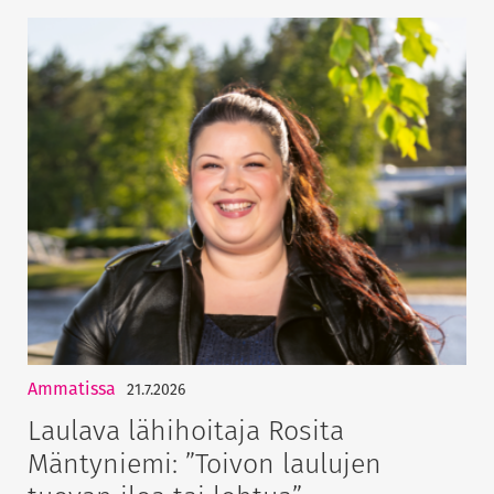
Ammatissa
21.7.2026
Laulava lähihoitaja Rosita
Mäntyniemi: ”Toivon laulujen