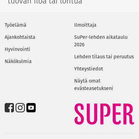
tuovan iloa tai lohtua”
Työelämä
Ilmoittaja
Ajankohtaista
SuPer-lehden aikataulu
2026
Hyvinvointi
Lehden tilaus tai peruutus
Näkökulmia
Yhteystiedot
Näytä omat
evästeasetukseni