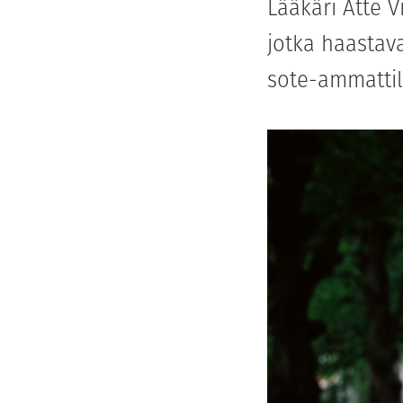
Lääkäri Atte V
jotka haastav
sote-ammattil