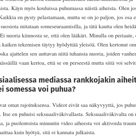
sta. Käyn myös kouluissa puhumassa näistä aiheista. Olen jos
 Kaikkia en pysty pelastamaan, mutta se on jo paljon, jos osa 
uosiota mitataan someseuraamisilla, ja tätä kautta olen heid
Ei nuoria kiinnosta se, että olen lääkäri. Minulla on periaate, e
n kaiken tekemisen täytyy hyödyttää yleisöä. Olen kertonut o
ska ajattelen sen auttavan niitä tuhansia nuoria, joiden vanh
ässäillä vaan kertoa, että se on perseestä mutta siitä voi selvitä
osiaalisessa mediassa rankkojakin aihei
 ei somessa voi puhua?
at omat rajoituksensa. Videot eivät saa näkyvyyttä, jos puhu
. Itse en puhuisi seksuaaliväkivallasta. Seksuaaliväkivalta on 
aa, ja puolentoista minuutin video aiheesta voi aktivoida traum
ttaa kuin hyötyä, sitä ei kannata julkaista.