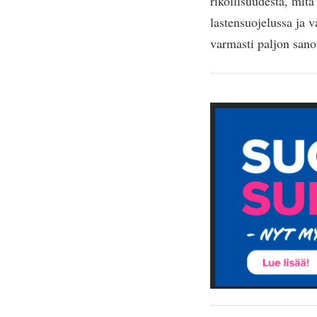
rikollisuudesta, mitä
lastensuojelussa ja v
varmasti paljon sanot