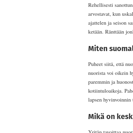
Rehellisesti sanottun
arvostavat, kun uskal
ajattelen ja seison s
ketään. Ränttään jon
Miten suomal
Puheet siitä, että n
nuorista voi oikein 
paremmin ja huonosti
kotiintuloaikoja. Pa
lapsen hyvinvoinnin 
Mikä on keske
Yritän tavoittaa nuor