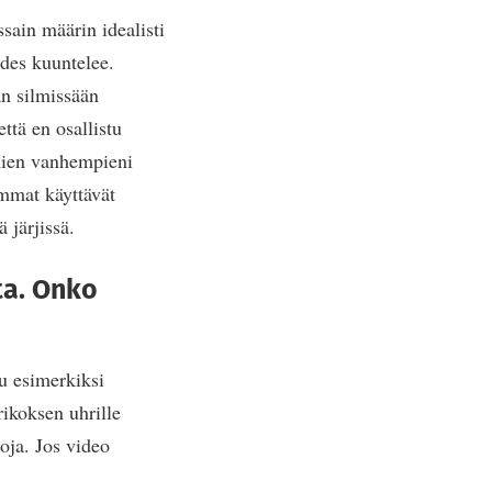
sain määrin idealisti
edes kuuntelee.
än silmissään
ttä en osallistu
mien vanhempieni
emmat käyttävät
 järjissä.
ta. Onko
u esimerkiksi
rikoksen uhrille
oja. Jos video