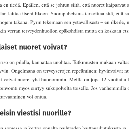
a en tiedä. Epäilen, että se johtuu siitä, että nuoret kaipaavat 
lan laittaa itseni likoon. Suorapuheisuus tarkoittaa sitä, että 
anojeni takana. Pyrin tekemään sen ystävällisesti – en ilkeile, 
kin verran terveydenhuollon epäkohdista mutta en koskaan etsi 
aiset nuoret voivat?
uoriso on pilalla, kannattaa unohtaa. Tutkimusten mukaan valta
hyvin. Ongelmana on terveyserojen repeäminen: hyvinvoivat nu
 voivat nuoret yhä huonommin. Meillä on jopa 12-vuotiaita lap
hoinvointi myös siirtyy sukupolvelta toiselle. Jos vanhemmilla 
turvaaminen voi ontua.
isin viestisi nuorille?
ia somessa ja kertoa ennalta päihteiden haittavaikutuksista ja