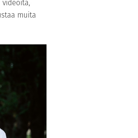
 videoita,
ustaa muita