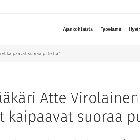
Ajankohtaista
Työelämä
Hyvi
oret kaipaavat suoraa puhetta”
äkäri Atte Virolainen
t kaipaavat suoraa p