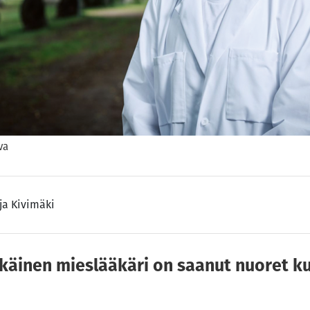
va
ja Kivimäki
ikäinen mieslääkäri on saanut nuoret 