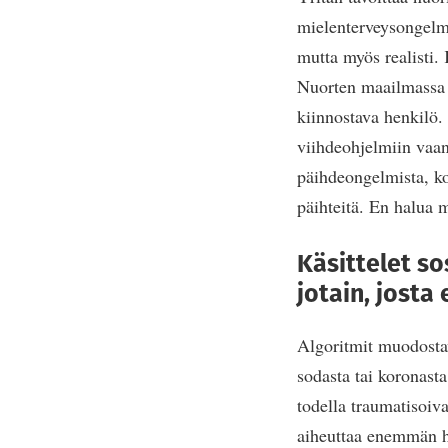
mielenterveysongelmi
mutta myös realisti.
Nuorten maailmassa s
kiinnostava henkilö. 
viihdeohjelmiin vaa
päihdeongelmista, ko
päihteitä. En halua m
Käsittelet s
jotain, josta
Algoritmit muodostav
sodasta tai koronasta
todella traumatisoiv
aiheuttaa enemmän hai