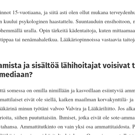
pinnot 15-vuotiaana, ja siitä asti olen ollut mukana terveydenh
n kuului psykologinen haastattelu. Suuntauduin ensihoitoon, m
emmällä uralla. Opin tärkeitä kädentaitoja, kuten mittaamaa
 tippaa tai nenämahaletkua. Lääkäriopinnoissa vastaavia taitoj
amista ja sisältöä lähihoitajat voisivat
 mediaan?
ttä somessa on omilla nimillään ja kasvoillaan esiintyviä amma
ttilaiset eivät ole siellä, kaiken maailman korvakynttilä- ja r
kärinä minun työtäni valvoo Valvira ja Lääkäriliitto. Jos alkai
orioita, siihen puututtaisiin. Ihmiset, jotka eivät ole sote-ammat
 tahansa. Ammattitutkinto on vain yksi osa ammattitaidosta. P