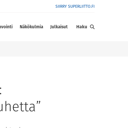
SIIRRY SUPERLIITTO.FI
Haku
nvointi
Näkökulmia
Julkaisut
:
uhetta”