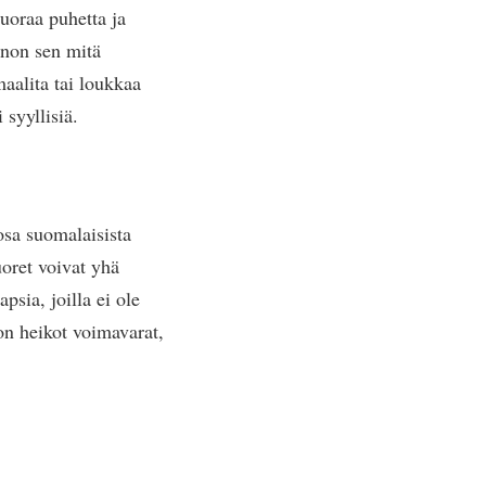
suoraa puhetta ja
sanon sen mitä
maalita tai loukkaa
syyllisiä.
osa suomalaisista
oret voivat yhä
sia, joilla ei ole
on heikot voimavarat,