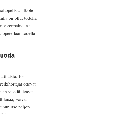
uoltopelissä. Tuohon
ikä on ollut todella
n verenpainetta ja
a opetellaan todella
 tuoda
ttilaisia. Jos
eikihoitajat ottavat
sin viestiä tieteen
tilaisia, voivat
uhun itse paljon