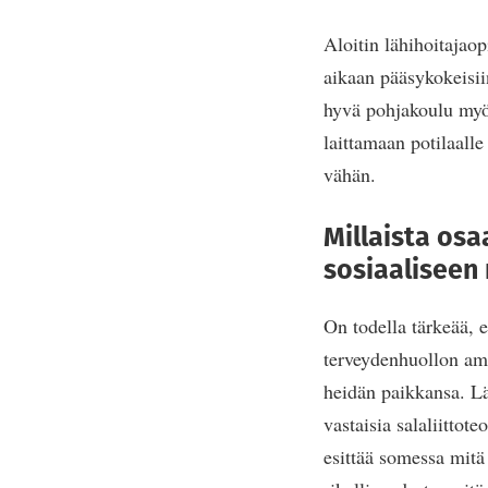
Aloitin lähihoitajao
aikaan pääsykokeisii
hyvä pohjakoulu myöh
laittamaan potilaalle
vähän.
Millaista osa
sosiaaliseen
On todella tärkeää, e
terveydenhuollon amma
heidän paikkansa. Lää
vastaisia salaliittote
esittää somessa mitä