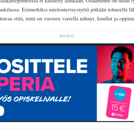
 lääkäriopinnoissa ei käsitelty lainkaan. Osaaminen on tullut t
ankilassa. Esimerkiksi mielenterveystyötä pitkään tehneellä lä
tavaa siitä, mitä on vuosien varrella nähnyt, kuullut ja oppinu
MAINOS