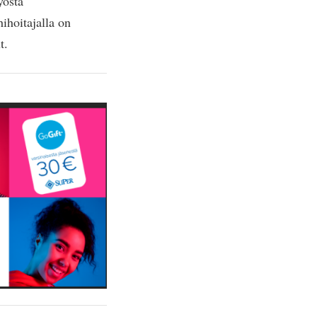
yöstä
hihoitajalla on
t.