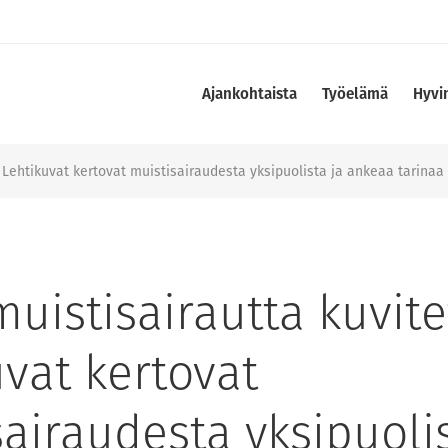
Ajankohtaista
Työelämä
Hyvi
 Lehtikuvat kertovat muistisairaudesta yksipuolista ja ankeaa tarinaa
muistisairautta kuvit
vat kertovat
airaudesta yksipuolis