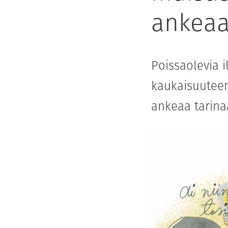
ankeaa
Poissaolevia i
kaukaisuuteen.
ankeaa tarinaa