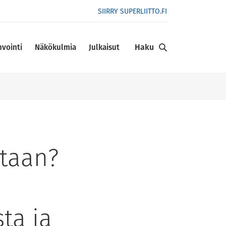
SIIRRY SUPERLIITTO.FI
Haku
nvointi
Näkökulmia
Julkaisut
etaan?
ta ja