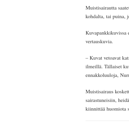
Muistisairautta saat
kohdalta, tai puina, 
Kuvapankkikuvissa es
vertauskuvia.
– Kuvat vetoavat katso
ilmeillä. Tällaiset k
ennakkoluuloja, Nur
Muistisairaus koskett
sairastuneisiin, hei
kiinnittää huomiota s