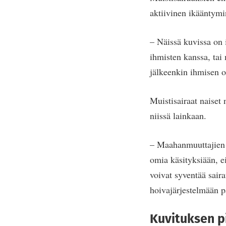
aktiivinen ikääntymin
– Näissä kuvissa on i
ihmisten kanssa, tai 
jälkeenkin ihmisen on
Muistisairaat naiset
niissä lainkaan.
– Maahanmuuttajien ta
omia käsityksiään, e
voivat syventää sair
hoivajärjestelmään 
Kuvituksen pi