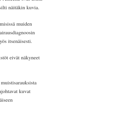
ilti näitäkin kuvia.
kemisissä muiden
sairausdiagnoosin
ös itsenäisesti.
stöt eivät näkyneet
 muistisarauksista
njohtavat kuvat
läiseen