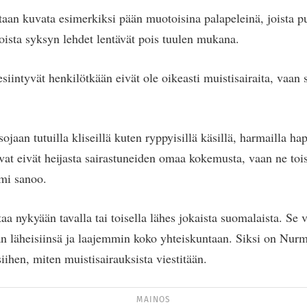
etaan kuvata esimerkiksi pään muotoisina palapeleinä, joista p
joista syksyn lehdet lentävät pois tuulen mukana.
iintyvät henkilötkään eivät ole oikeasti muistisairaita, vaan s
jaan tutuilla kliseillä kuten ryppyisillä käsillä, harmailla haps
uvat eivät heijasta sairastuneiden omaa kokemusta, vaan ne tois
mi sanoo.
aa nykyään tavalla tai toisella lähes jokaista suomalaista. Se 
dän läheisiinsä ja laajemmin koko yhteiskuntaan. Siksi on Nu
iihen, miten muistisairauksista viestitään.
MAINOS