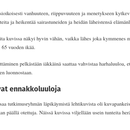
sioikoisesti vanhuuteen, riippuvuuteen ja menetykseen kytkevä
teita ja heikentää sairastuneiden ja heidän läheistensä elämän
eita kuvissa näkyi hyvin vähän, vaikka lähes joka kymmenes m
 65 vuoden ikää.
ittäminen pelkästään iäkkäinä saattaa vahvistaa harhaluuloa, et
en luonnostaan.
vat ennakkoluuloja
saa tutkimusryhmän läpikäymistä lehtikuvista oli kuvapankeis
an päällä otettuja. Näissä kuvissa viljellään usein tunteita her