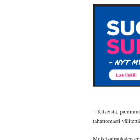
– Kliseisiä, pahimmil
tahattomasti välitett
Muistisairauksien en