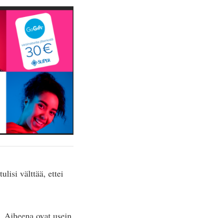
lisi välttää, ettei
n. Aiheena ovat usein