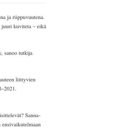
na ja riippuvuutena.
 juuri kuviteta – eikä
, sanoo tutkija
uteen liittyvien
18–2021.
äsittelevät? Sanna-
in ensivaikutelmaan