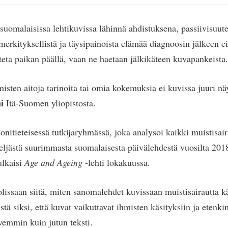
suomalaisissa lehtikuvissa lähinnä ahdistuksena, passiivisuute
erkityksellistä ja täysipainoista elämää diagnoosin jälkeen ei
teta paikan päällä, vaan ne haetaan jälkikäteen kuvapankeista.
isten aitoja tarinoita tai omia kokemuksia ei kuvissa juuri näy
i
Itä-Suomen yliopistosta.
itieteisessä tutkijaryhmässä, joka analysoi kaikki muistisaira
neljästä suurimmasta suomalaisesta päivälehdestä vuosilta 20
ulkaisi
Age and Ageing
-lehti lokakuussa.
olissaan siitä, miten sanomalehdet kuvissaan muistisairautta k
ä siksi, että kuvat vaikuttavat ihmisten käsityksiin ja etenk
vemmin kuin jutun teksti.