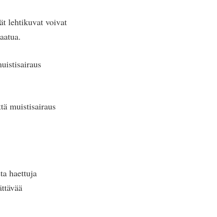
t lehtikuvat voivat
laatua.
uistisairaus
tä muistisairaus
ta haettuja
ättävää