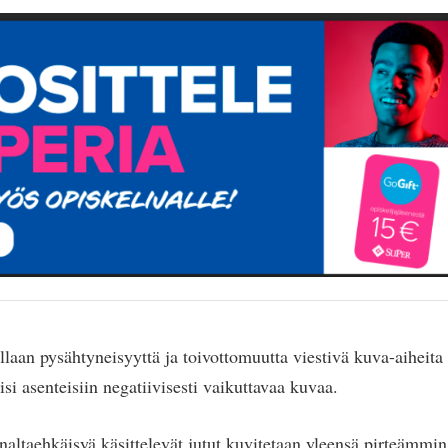
laan pysähtyneisyyttä ja toivottomuutta viestivä kuva-aiheita tu
äisi asenteisiin negatiivisesti vaikuttavaa kuvaa.
naltaehkäisyä käsittelevät jutut kuvitetaan yleensä pirteämmi