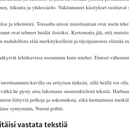
en, liikunta ja yhdessäolo. Vakiintuneet käsitykset rasittavat s
loa ja tekemistä. Toisaalta niissä muistisairaat ovat usein te
muut ovat tehneet heidät iloisiksi. Kertomatta jää, että muisti
 mahdollista elää merkityksellistä ja täysipainoista elämää my
 näkyivät lehtikuvissa useammin kuin miehet. Etniset vähemmi
voittaminen kuvilla on erityisen tärkeää, sillä heillä voi olla
ivätkä he pysty aina lukemaan suomenkielistä tekstiä. Harhaa
auteen liittyviä pelkoja ja uskomuksia, eikä luottamusta meikä
pääse syntymään, Nurmi pohtii.
täisi vastata tekstiä