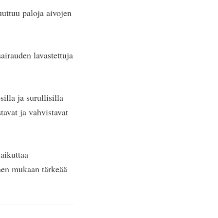
uuttuu paloja aivojen
airauden lavastettuja
illa ja surullisilla
tavat ja vahvistavat
vaikuttaa
rmen mukaan tärkeää