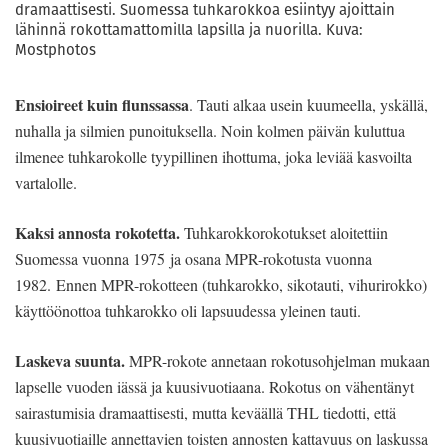
dramaattisesti. Suomessa tuhkarokkoa esiintyy ajoittain
lähinnä rokottamattomilla lapsilla ja nuorilla. Kuva:
Mostphotos
Ensioireet kuin flunssassa
. Tauti alkaa usein kuumeella, yskällä,
nuhalla ja silmien punoituksella. Noin kolmen päivän kuluttua
ilmenee tuhkarokolle tyypillinen ihottuma, joka leviää kasvoilta
vartalolle.
Kaksi annosta rokotetta.
Tuhkarokkorokotukset aloitettiin
Suomessa vuonna 1975 ja osana MPR-rokotusta vuonna
1982. Ennen MPR-rokotteen (tuhkarokko, sikotauti, vihurirokko)
käyttöönottoa tuhkarokko oli lapsuudessa yleinen tauti.
Laskeva suunta.
MPR-rokote annetaan rokotusohjelman mukaan
lapselle vuoden iässä ja kuusivuotiaana. Rokotus on vähentänyt
sairastumisia dramaattisesti, mutta keväällä THL tiedotti, että
kuusivuotiaille annettavien toisten annosten kattavuus on laskussa