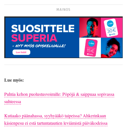
MAINOS
Lue myös:
Puhtia kehon puolustusvoimille: Pöpöjä & saippuaa sopivassa
suhteessa
Kutiaako päänahassa, syyhyääkö taipeissa? Ahkerinkaan
käsienpesu ei estä tartuntatautien leviämistä päiväkodeissa