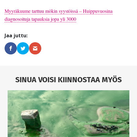
Myyräkuume tarttuu mökin syystöissä – Huippuvuosina
diagnosoituja tapauksia jopa yli 3000
SINUA VOISI KIINNOSTAA MYÖS