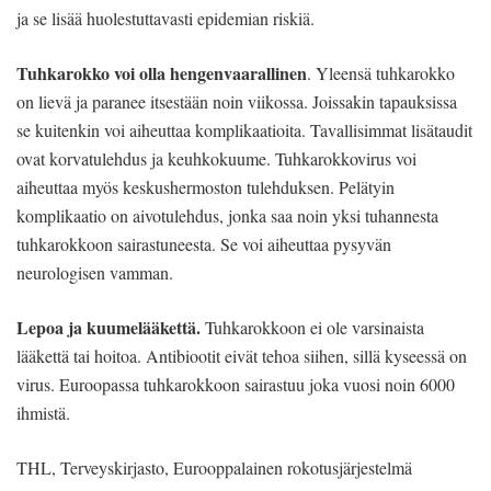
ja se lisää huolestuttavasti epidemian riskiä.
Tuhkarokko voi olla hengenvaarallinen
. Yleensä tuhkarokko
on lievä ja paranee itsestään noin viikossa. Joissakin tapauksissa
se kuitenkin voi aiheuttaa komplikaatioita. Tavallisimmat lisätaudit
ovat korvatulehdus ja keuhkokuume. Tuhkarokkovirus voi
aiheuttaa myös keskushermoston tulehduksen. Pelätyin
komplikaatio on aivotulehdus, jonka saa noin yksi tuhannesta
tuhkarokkoon sairastuneesta. Se voi aiheuttaa pysyvän
neurologisen vamman.
Lepoa ja kuumelääkettä.
Tuhkarokkoon ei ole varsinaista
lääkettä tai hoitoa. Antibiootit eivät tehoa siihen, sillä kyseessä on
virus. Euroopassa tuhkarokkoon sairastuu joka vuosi noin 6000
ihmistä.
THL, Terveyskirjasto, Eurooppalainen rokotusjärjestelmä