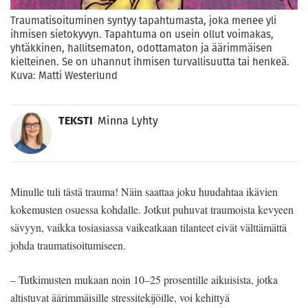
Traumatisoituminen syntyy tapahtumasta, joka menee yli
ihmisen sietokyvyn. Tapahtuma on usein ollut voimakas,
yhtäkkinen, hallitsematon, odottamaton ja äärimmäisen
kielteinen. Se on uhannut ihmisen turvallisuutta tai henkeä.
Kuva: Matti Westerlund
TEKSTI
Minna Lyhty
Minulle tuli tästä trauma! Näin saattaa joku huudahtaa ikävien
kokemusten osuessa kohdalle. Jotkut puhuvat traumoista kevyeen
sävyyn, vaikka tosiasiassa vaikeatkaan tilanteet eivät välttämättä
johda traumatisoitumiseen.
– Tutkimusten mukaan noin 10–25 prosentille aikuisista, jotka
altistuvat äärimmäisille stressitekijöille, voi kehittyä