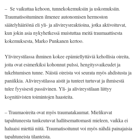
– Se vaikuttaa kehoon, tunnekokemuksiin ja uskomuksiin.
Traumatisoituminen ilmenee autonomisen hermoston
säätelyhäiriönä eli yli- ja alivireysreaktioina, jotka aktivoituvat,
kun jokin asia nykyhetkessä muistuttaa meitä traumaattisesta
kokemuksesta, Marko Punkanen kertoo.
Ylivireystilassa ihminen kokee epämiellyttäviä kehollisia oireita,
joita ovat esimerkiksi kohonnut pulssi, hengitysvaikeudet ja
tukehtumisen tunne. Näistä oireista voi seurata myös ahdistusta ja
paniikkia. Alivireystilassa aistit ja tunteet turtuvat ja ihmisestä
tulee fyysisesti passiivinen. Yli- ja alivireystilaan liittyy
kognitiivisten toimintojen haasteita.
– Traumaoireita ovat myös traumatakaumat. Mielikuvat
tapahtuneesta tunkeutuvat hallitsemattomasti mieleen, vaikka ei
haluaisi miettiä niitä. Traumatisoitunut voi myös nähdä painajaisia
tapahtuneista tilanteista.