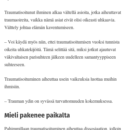
Traumatisoitunut ihminen alkaa vältellä asioita, jotka aiheuttavat
traumaoireita, vaikka nämä asiat eivät olisi oikeasti uhkaavia.
Välttely johtaa elämän kaventumiseen.
– Voi käydä myös niin, ettei traumatisoitumisen vuoksi tunnista
oikeita uhkatekijöitä. Tämä selittää sitä, miksi jotkut ajautuvat
väkivaltaisen parisuhteen jälkeen uudelleen samantyyppiseen
suhteeseen.
Traumatisoituminen aiheuttaa usein vaikeuksia luottaa muihin
ihmisiin.
– Trauman ydin on syvässä turvattomuuden kokemuksessa.
Mieli pakenee paikalta
Pahimmillaan traumatisoituminen aiheuttaa dissosiaation, jolloin