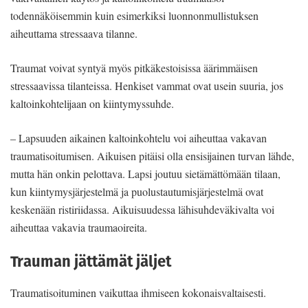
todennäköisemmin kuin esimerkiksi luonnonmullistuksen
aiheuttama stressaava tilanne.
Traumat voivat syntyä myös pitkäkestoisissa äärimmäisen
stressaavissa tilanteissa. Henkiset vammat ovat usein suuria, jos
kaltoinkohtelijaan on kiintymyssuhde.
– Lapsuuden aikainen kaltoinkohtelu voi aiheuttaa vakavan
traumatisoitumisen. Aikuisen pitäisi olla ensisijainen turvan lähde,
mutta hän onkin pelottava. Lapsi joutuu sietämättömään tilaan,
kun kiintymysjärjestelmä ja puolustautumisjärjestelmä ovat
keskenään ristiriidassa. Aikuisuudessa lähisuhdeväkivalta voi
aiheuttaa vakavia traumaoireita.
Trauman jättämät jäljet
Traumatisoituminen vaikuttaa ihmiseen kokonaisvaltaisesti.