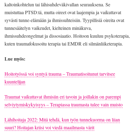
kaltoinkohtelun tai lähisuhdeväkivallan seurauksena. Se
muistuttaa PTSD:tä, mutta oireet ovat laajempia ja vaikuttavat
syvästi tunne-elämään ja ihmissuhteisiin. Tyypillisiä oireita ovat
tunnesäätelyn vaikeudet, kielteinen minäkuva,
ihmissuhdeongelmat ja dissosiaatio. Hoitoon kuuluu psykoterapia,
kuten traumafokusoitu terapia tai EMDR eli silmänliiketerapia.
Lue myös:
Hoitotyössä voi syntyä trauma – Traumatisoitunut tarvitsee
kuuntelijan
Traumat vaikuttavat ihmisiin eri tavoin ja joillakin on parempi
selviytymiskykyisyys – Terapiassa traumasta tulee vain muisto
Lähihoitaja 2022: Mitä tehdä, kun työn tunnekuorma on liian
suuri? Hoitajan kriisi voi viedä maailmasta värit