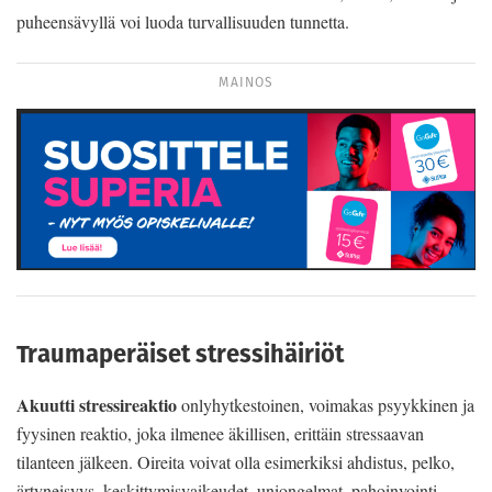
puheensävyllä voi luoda turvallisuuden tunnetta.
MAINOS
Traumaperäiset stressihäiriöt
Akuutti stressireaktio
onlyhytkestoinen, voimakas psyykkinen ja
fyysinen reaktio, joka ilmenee äkillisen, erittäin stressaavan
tilanteen jälkeen. Oireita voivat olla esimerkiksi ahdistus, pelko,
ärtyneisyys, keskittymisvaikeudet, uniongelmat, pahoinvointi,