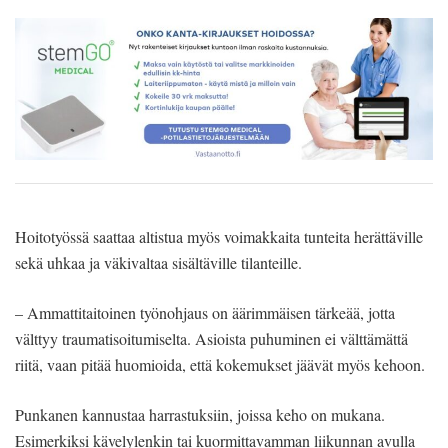
Hoitotyössä saattaa altistua myös voimakkaita tunteita herättäville
sekä uhkaa ja väkivaltaa sisältäville tilanteille.
– Ammattitaitoinen työnohjaus on äärimmäisen tärkeää, jotta
välttyy traumatisoitumiselta. Asioista puhuminen ei välttämättä
riitä, vaan pitää huomioida, että kokemukset jäävät myös kehoon.
Punkanen kannustaa harrastuksiin, joissa keho on mukana.
Esimerkiksi kävelylenkin tai kuormittavamman liikunnan avulla