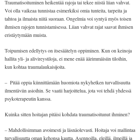
Traumatisoituminen heikentää rajoja tai tekee niistä liian vahvat.
Voi olla vaikeaa tunnistaa esimerkiksi omia tunteita, tarpeita ja
tahtoa ja ilmaista niitä suoraan. Ongelmia voi syntyä myös toisen
ihmisen rajojen tunnistamisessa. Liian vahvat rajat saavat ihmisen
eristäytymään muista.
Toipumisen edellytys on itsesäätelyn oppiminen. Kun on keinoja
hallita yli- ja alivireystiloja, ei mene enää äärimmäisiin tiloihin,
kun kohtaa traumalaukaisijoita.
– Pitää oppia kiinnittämään huomiota nykyhetken turvallisuutta
ilmentäviin asioihin. Se vaatii harjoittelua, jota voi tehdä yhdessä
psykoterapeutin kanssa.
Kuinka sitten hoitajan pitäisi kohdata traumatisoitunut ihminen?
– Mahdollisimman avoimesti ja läsnäolevasti. Hoitaja voi mallintaa
turvallisuutta oman kehonsa kautta. Asennoilla, eleillä, ilmeillä ja