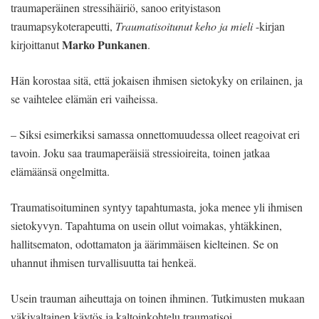
traumaperäinen stressihäiriö, sanoo erityistason
traumapsykoterapeutti,
Traumatisoitunut keho ja mieli
-kirjan
Marko Punkanen
kirjoittanut
.
Hän korostaa sitä, että jokaisen ihmisen sietokyky on erilainen, ja
se vaihtelee elämän eri vaiheissa.
– Siksi esimerkiksi samassa onnettomuudessa olleet reagoivat eri
tavoin. Joku saa traumaperäisiä stressioireita, toinen jatkaa
elämäänsä ongelmitta.
Traumatisoituminen syntyy tapahtumasta, joka menee yli ihmisen
sietokyvyn. Tapahtuma on usein ollut voimakas, yhtäkkinen,
hallitsematon, odottamaton ja äärimmäisen kielteinen. Se on
uhannut ihmisen turvallisuutta tai henkeä.
Usein trauman aiheuttaja on toinen ihminen. Tutkimusten mukaan
väkivaltainen käytös ja kaltoinkohtelu traumatisoi