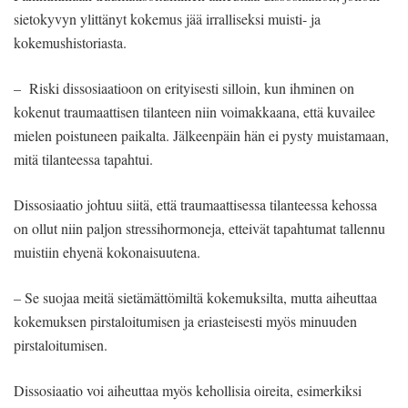
sietokyvyn ylittänyt kokemus jää irralliseksi muisti- ja
kokemushistoriasta.
– Riski dissosiaatioon on erityisesti silloin, kun ihminen on
kokenut traumaattisen tilanteen niin voimakkaana, että kuvailee
mielen poistuneen paikalta. Jälkeenpäin hän ei pysty muistamaan,
mitä tilanteessa tapahtui.
Dissosiaatio johtuu siitä, että traumaattisessa tilanteessa kehossa
on ollut niin paljon stressihormoneja, etteivät tapahtumat tallennu
muistiin ehyenä kokonaisuutena.
– Se suojaa meitä sietämättömiltä kokemuksilta, mutta aiheuttaa
kokemuksen pirstaloitumisen ja eriasteisesti myös minuuden
pirstaloitumisen.
Dissosiaatio voi aiheuttaa myös kehollisia oireita, esimerkiksi