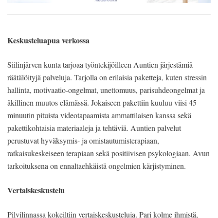
Keskusteluapua verkossa
Siilinjärven kunta tarjoaa työntekijöilleen Auntien järjestämiä
räätälöityjä palveluja. Tarjolla on erilaisia paketteja, kuten stressin
hallinta, motivaatio-ongelmat, unettomuus, parisuhdeongelmat ja
äkillinen muutos elämässä. Jokaiseen pakettiin kuuluu viisi 45
minuutin pituista videotapaamista ammattilaisen kanssa sekä
pakettikohtaisia materiaaleja ja tehtäviä. Auntien palvelut
perustuvat hyväksymis- ja omistautumisterapiaan,
ratkaisukeskeiseen terapiaan sekä positiivisen psykologiaan. Avun
tarkoituksena on ennaltaehkäistä ongelmien kärjistyminen.
Vertaiskeskustelu
Pilvilinnassa kokeiltiin vertaiskeskusteluja. Pari kolme ihmistä,