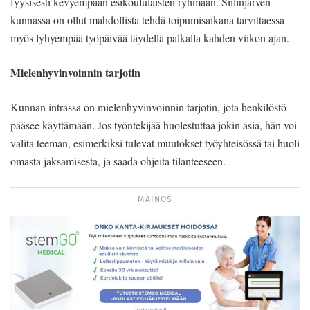
fyysisesti kevyempään esikoululaisten ryhmään. Siilinjärven
kunnassa on ollut mahdollista tehdä toipumisaikana tarvittaessa
myös lyhyempää työpäivää täydellä palkalla kahden viikon ajan.
Mielenhyvinvoinnin tarjotin
Kunnan intrassa on mielenhyvinvoinnin tarjotin, jota henkilöstö
pääsee käyttämään. Jos työntekijää huolestuttaa jokin asia, hän voi
valita teeman, esimerkiksi tulevat muutokset työyhteisössä tai huoli
omasta jaksamisesta, ja saada ohjeita tilanteeseen.
MAINOS