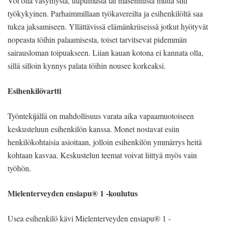
Voi olla väsymystä, uupumusta tai masennusta mutta silti
työkykyinen. Parhaimmillaan työkavereilta ja esihenkilöltä saa
tukea jaksamiseen. Yllättävissä elämänkriiseissä jotkut hyötyvät
nopeasta töihin palaamisesta, toiset tarvitsevat pidemmän
sairausloman toipuakseen. Liian kauan kotona ei kannata olla,
sillä silloin kynnys palata töihin nousee korkeaksi.
Esihenkilövartti
Työntekijällä on mahdollisuus varata aika vapaamuotoiseen
keskusteluun esihenkilön kanssa. Monet nostavat esiin
henkilökohtaisia asioitaan, jolloin esihenkilön ymmärrys heitä
kohtaan kasvaa. Keskustelun teemat voivat liittyä myös vain
työhön.
Mielenterveyden ensiapu® 1 -koulutus
Usea esihenkilö kävi Mielenterveyden ensiapu® 1 -