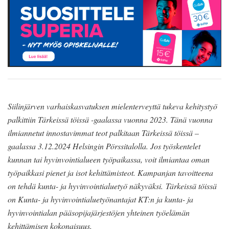
Siilinjärven varhaiskasvatuksen mielenterveyttä tukeva kehitystyö
palkittiin Tärkeissä töissä -gaalassa vuonna 2023. Tänä vuonna
ilmiannetut innostavimmat teot palkitaan Tärkeissä töissä –
gaalassa 3.12.2024 Helsingin Pörssitalolla.
Jos työskentelet
kunnan tai hyvinvointialueen työpaikassa, voit ilmiantaa oman
työpaikkasi pienet ja isot kehittämisteot. Kampanjan tavoitteena
on tehdä kunta- ja hyvinvointialuetyö näkyväksi. Tärkeissä töissä
on Kunta- ja hyvinvointialuetyönantajat KT:n ja kunta- ja
hyvinvointialan pääsopijajärjestöjen yhteinen työelämän
kehittämisen kokonaisuus.