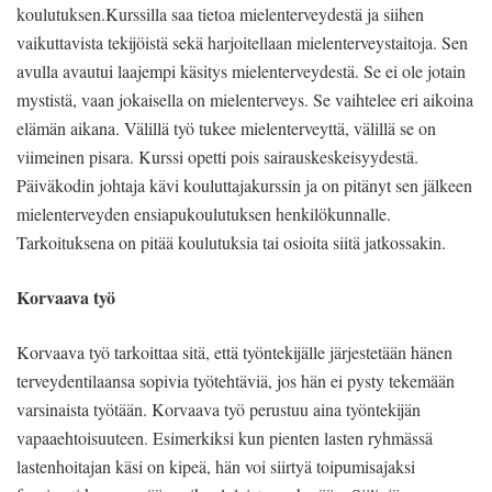
koulutuksen.Kurssilla saa tietoa mielenterveydestä ja siihen
vaikuttavista tekijöistä sekä harjoitellaan mielenterveystaitoja. Sen
avulla avautui laajempi käsitys mielenterveydestä. Se ei ole jotain
mystistä, vaan jokaisella on mielenterveys. Se vaihtelee eri aikoina
elämän aikana. Välillä työ tukee mielenterveyttä, välillä se on
viimeinen pisara. Kurssi opetti pois sairauskeskeisyydestä.
Päiväkodin johtaja kävi kouluttajakurssin ja on pitänyt sen jälkeen
mielenterveyden ensiapukoulutuksen henkilökunnalle.
Tarkoituksena on pitää koulutuksia tai osioita siitä jatkossakin.
Korvaava työ
Korvaava työ tarkoittaa sitä, että työntekijälle järjestetään hänen
terveydentilaansa sopivia työtehtäviä, jos hän ei pysty tekemään
varsinaista työtään. Korvaava työ perustuu aina työntekijän
vapaaehtoisuuteen. Esimerkiksi kun pienten lasten ryhmässä
lastenhoitajan käsi on kipeä, hän voi siirtyä toipumisajaksi