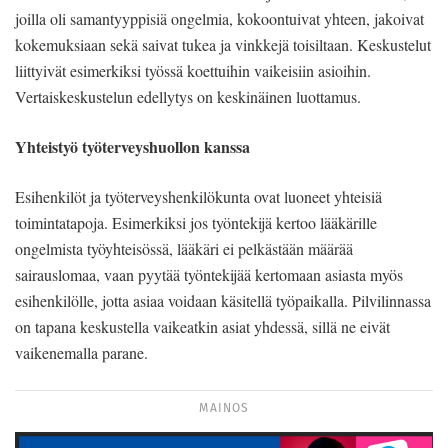
joilla oli samantyyppisiä ongelmia, kokoontuivat yhteen, jakoivat
kokemuksiaan sekä saivat tukea ja vinkkejä toisiltaan. Keskustelut
liittyivät esimerkiksi työssä koettuihin vaikeisiin asioihin.
Vertaiskeskustelun edellytys on keskinäinen luottamus.
Yhteistyö työterveyshuollon kanssa
Esihenkilöt ja työterveyshenkilökunta ovat luoneet yhteisiä
toimintatapoja. Esimerkiksi jos työntekijä kertoo lääkärille
ongelmista työyhteisössä, lääkäri ei pelkästään määrää
sairauslomaa, vaan pyytää työntekijää kertomaan asiasta myös
esihenkilölle, jotta asiaa voidaan käsitellä työpaikalla. Pilvilinnassa
on tapana keskustella vaikeatkin asiat yhdessä, sillä ne eivät
vaikenemalla parane.
MAINOS