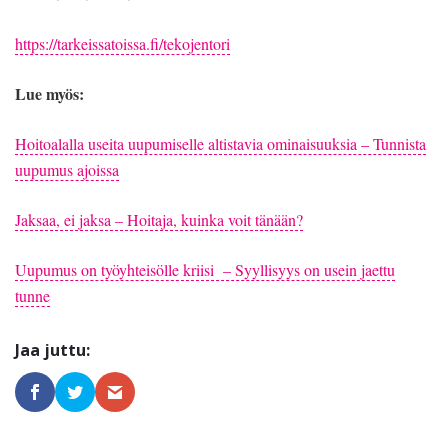
https://tarkeissatoissa.fi/tekojentori
Lue myös:
Hoitoalalla useita uupumiselle altistavia ominaisuuksia – Tunnista
uupumus ajoissa
Jaksaa, ei jaksa – Hoitaja, kuinka voit tänään?
Uupumus on työyhteisölle kriisi – Syyllisyys on usein jaettu
tunne