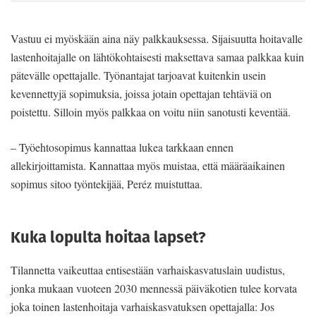
Vastuu ei myöskään aina näy palkkauksessa. Sijaisuutta hoitavalle
lastenhoitajalle on lähtökohtaisesti maksettava samaa palkkaa kuin
pätevälle opettajalle. Työnantajat tarjoavat kuitenkin usein
kevennettyjä sopimuksia, joissa jotain opettajan tehtäviä on
poistettu. Silloin myös palkkaa on voitu niin sanotusti keventää.
– Työehtosopimus kannattaa lukea tarkkaan ennen
allekirjoittamista. Kannattaa myös muistaa, että määräaikainen
sopimus sitoo työntekijää, Peréz muistuttaa.
Kuka lopulta hoitaa lapset?
Tilannetta vaikeuttaa entisestään varhaiskasvatuslain uudistus,
jonka mukaan vuoteen 2030 mennessä päiväkotien tulee korvata
joka toinen lastenhoitaja varhaiskasvatuksen opettajalla: Jos