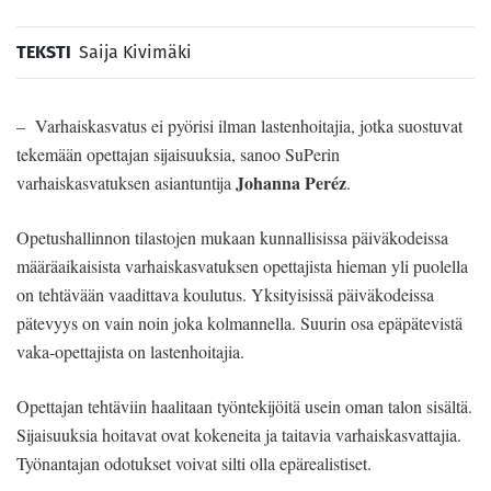
TEKSTI
Saija Kivimäki
– Varhaiskasvatus ei pyörisi ilman lastenhoitajia, jotka suostuvat
tekemään opettajan sijaisuuksia, sanoo SuPerin
Johanna Peréz
varhaiskasvatuksen asiantuntija
.
Opetushallinnon tilastojen mukaan kunnallisissa päiväkodeissa
määräaikaisista varhaiskasvatuksen opettajista hieman yli puolella
on tehtävään vaadittava koulutus. Yksityisissä päiväkodeissa
pätevyys on vain noin joka kolmannella. Suurin osa epäpätevistä
vaka-opettajista on lastenhoitajia.
Opettajan tehtäviin haalitaan työntekijöitä usein oman talon sisältä.
Sijaisuuksia hoitavat ovat kokeneita ja taitavia varhaiskasvattajia.
Työnantajan odotukset voivat silti olla epärealistiset.