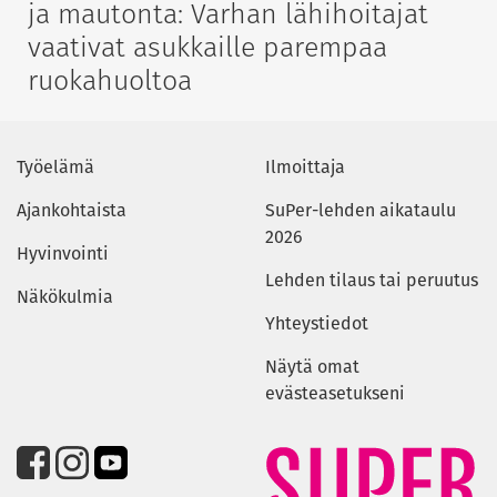
ja mautonta: Varhan lähihoitajat
vaativat asukkaille parempaa
ruokahuoltoa
Työelämä
Ilmoittaja
Ajankohtaista
SuPer-lehden aikataulu
2026
Hyvinvointi
Lehden tilaus tai peruutus
Näkökulmia
Yhteystiedot
Näytä omat
evästeasetukseni