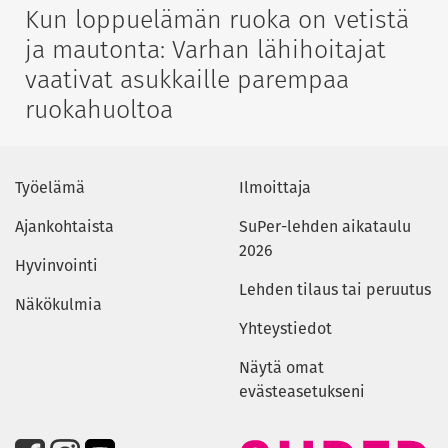
Kun loppuelämän ruoka on vetistä
ja mautonta: Varhan lähihoitajat
vaativat asukkaille parempaa
ruokahuoltoa
Työelämä
Ilmoittaja
Ajankohtaista
SuPer-lehden aikataulu
2026
Hyvinvointi
Lehden tilaus tai peruutus
Näkökulmia
Yhteystiedot
Näytä omat
evästeasetukseni