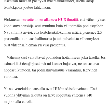
lasketaan mukaan päättyvät määräaikaisuudet, useita satoja
työntekijöitä joutuu lähtemään.
Elokuussa
neuvotteluiden alkaessa HUS ilmoitti
, että vähennykset
kohdistuvat ensisijaisesti muuhun kuin välittömään potilastyöhön.
Nyt yhtymä arvioi, että hoitohenkilökunnan määrä pienenee 2,5
prosentilla, kun taas hallinnosta ja tukipalveluista vähennykset
ovat yhteensä hieman yli viisi prosenttia.
– Vähennykset vaikuttavat potilaiden hoitamiseen joka tasolla. Jos
esimerkiksi tietojärjestelmät tai koneet hajoavat, ne on saatava
nopeasti kuntoon, tai potilasturvallisuus vaarantuu, Kervinen
varoittaa.
Yt-neuvotteluiden taustalla ovat HUSin säästötavoitteet. Ensi
vuonna yhtymän taloutta on tarve sopeuttaa yhteensä 140
miljoonalla eurolla.