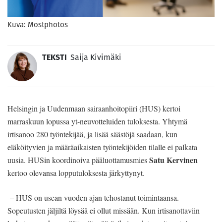
Kuva: Mostphotos
TEKSTI
Saija Kivimäki
Helsingin ja Uudenmaan sairaanhoitopiiri (HUS) kertoi
marraskuun lopussa yt-neuvotteluiden tuloksesta. Yhtymä
irtisanoo 280 työntekijää, ja lisää säästöjä saadaan, kun
eläköityvien ja määräaikaisten työntekijöiden tilalle ei palkata
Satu Kervinen
uusia. HUSin koordinoiva pääluottamusmies
kertoo olevansa lopputuloksesta järkyttynyt.
– HUS on usean vuoden ajan tehostanut toimintaansa.
Sopeutusten jäljiltä löysää ei ollut missään. Kun irtisanottaviin