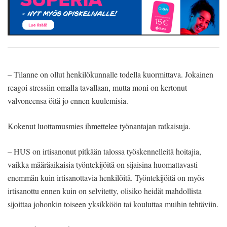
– Tilanne on ollut henkilökunnalle todella kuormittava. Jokainen
reagoi stressiin omalla tavallaan, mutta moni on kertonut
valvoneensa öitä jo ennen kuulemisia.
Kokenut luottamusmies ihmettelee työnantajan ratkaisuja.
– HUS on irtisanonut pitkään talossa työskennelleitä hoitajia,
vaikka määräaikaisia työntekijöitä on sijaisina huomattavasti
enemmän kuin irtisanottavia henkilöitä. Työntekijöitä on myös
irtisanottu ennen kuin on selvitetty, olisiko heidät mahdollista
sijoittaa johonkin toiseen yksikköön tai kouluttaa muihin tehtäviin.