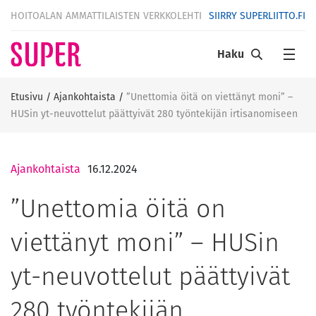
HOITOALAN AMMATTILAISTEN VERKKOLEHTI
SIIRRY SUPERLIITTO.FI
Haku
Etusivu
/
Ajankohtaista
/
”Unettomia öitä on viettänyt moni” –
HUSin yt-neuvottelut päättyivät 280 työntekijän irtisanomiseen
Ajankohtaista
16.12.2024
”Unettomia öitä on
viettänyt moni” – HUSin
yt-neuvottelut päättyivät
280 työntekijän