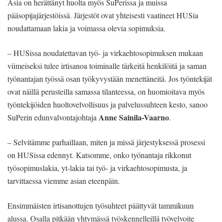
Asia on herättänyt huolta myös SuPerissa ja muissa
pääsopijajärjestöissä. Järjestöt ovat yhteisesti vaatineet HUSia
noudattamaan lakia ja voimassa olevia sopimuksia.
– HUSissa noudatettavan työ- ja virkaehtosopimuksen mukaan
viimeiseksi tulee irtisanoa toiminalle tärkeitä henkilöitä ja saman
työnantajan työssä osan työkyvystään menettäneitä. Jos työntekijät
ovat näillä perusteilla samassa tilanteessa, on huomioitava myös
työntekijöiden huoltovelvollisuus ja palvelussuhteen kesto, sanoo
Anne Sainila-Vaarno
SuPerin edunvalvontajohtaja
.
– Selvitämme parhaillaan, miten ja missä järjestyksessä prosessi
on HUSissa edennyt. Katsomme, onko työnantaja rikkonut
työsopimuslakia, yt-lakia tai työ- ja virkaehtosopimusta, ja
tarvittaessa viemme asian eteenpäin.
Ensimmäisten irtisanottujen työsuhteet päättyvät tammikuun
alussa. Osalla pitkään yhtymässä työskennelleillä työvelvoite