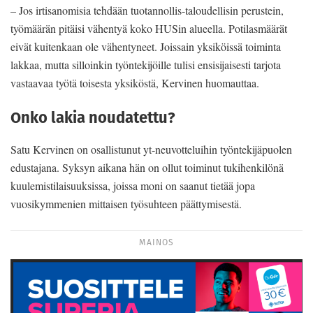
– Jos irtisanomisia tehdään tuotannollis-taloudellisin perustein,
työmäärän pitäisi vähentyä koko HUSin alueella. Potilasmäärät
eivät kuitenkaan ole vähentyneet. Joissain yksiköissä toiminta
lakkaa, mutta silloinkin työntekijöille tulisi ensisijaisesti tarjota
vastaavaa työtä toisesta yksiköstä, Kervinen huomauttaa.
Onko lakia noudatettu?
Satu Kervinen on osallistunut yt-neuvotteluihin työntekijäpuolen
edustajana. Syksyn aikana hän on ollut toiminut tukihenkilönä
kuulemistilaisuuksissa, joissa moni on saanut tietää jopa
vuosikymmenien mittaisen työsuhteen päättymisestä.
MAINOS