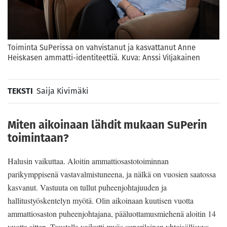
Toiminta SuPerissa on vahvistanut ja kasvattanut Anne
Heiskasen ammatti-identiteettiä. Kuva: Anssi Viljakainen
TEKSTI
Saija Kivimäki
Miten aikoinaan lähdit mukaan SuPerin
toimintaan?
Halusin vaikuttaa. Aloitin ammattiosastotoiminnan
parikymppisenä vastavalmistuneena, ja nälkä on vuosien saatossa
kasvanut. Vastuuta on tullut puheenjohtajuuden ja
hallitustyöskentelyn myötä. Olin aikoinaan kuutisen vuotta
ammattiosaston puheenjohtajana, pääluottamusmiehenä aloitin 14
vuotta sitten. Taustalla vaikutti myös superilainen yhteisöllisyys,