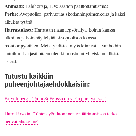
Ammatti:
Lähihoitaja, Live-säätiön pääluottamusmies
Perhe:
Avopuoliso, parivuotias skotlanninpaimenkoira ja kaksi
aikuista tytärtä
Harrastukset:
Harrastan maantiepyöräilyä, koiran kanssa
ulkoilua ja koiranäyttelyitä. Avopuolison kanssa
moottoripyöräilen. Meitä yhdistää myös kiinnostus vanhoihin
autoihin. Laajasti ottaen olen kiinnostunut yhteiskunnallisista
asioista.
Tutustu kaikkiin
puheenjohtajaehdokkaisiin:
Päivi Inberg: ”Työni SuPerissa on vasta puolivälissä”
Harri Järvelin: ”Yhteistyön luominen on äärimmäisen tärkeä
neuvotteluasenne”