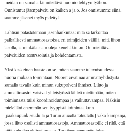
meidän on samalla kiinnitettävä huomio tehtyyn työhön.
Onnistunut jäsenpalvelu on kaiken a ja o. Jos onnistumme siinä,
saamme jäsenet myös pidettyä.
Lähtisin palastelemaan jäsenhankintaa: mitä se tarkoittaa
paikallisesti ammattiosastoissa eri toimijoiden välillä, mitä liiton
tasolla, ja minkälaisia rooleja kenelläkin on. On mietittävä
palveluiden resurssointia ja kohdentamista.
Yksi keskeinen haaste on se, miten saamme tulevaisuudessa
nuoria mukaan toimintaan. Nuoret eivät näe ammattiyhdistystä
samalla tavalla kuin minun sukupolveni ihmiset. Liitto ja
ammattiosastot voisivat yhteistyössä lähteä miettimään, miten
toiminnasta tulisi koordinoidumpaa ja vaikuttavampaa. Näkisin
mielelläni enemmän sen tyyppistä toimintaa kuin
[pääkaupunkiseudulla ja Turun alueella toteutettu] vaka-kampanja,
jossa liitto osallisti ammattiosastoja. Ammattiosastoille ei riitä, että
niitä kehottaa aktivoitumaan. Tarvitaan enemmän tukea.