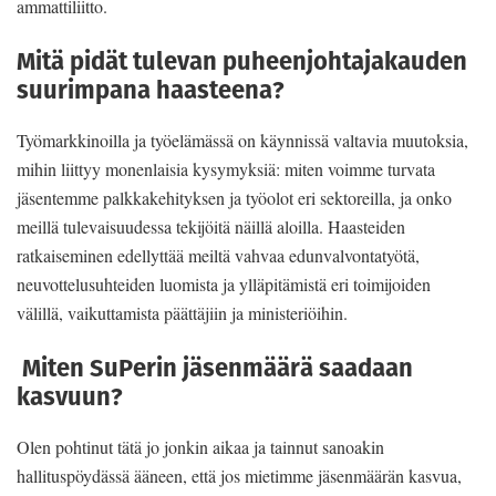
ammattiliitto.
Mitä pidät tulevan puheenjohtajakauden
suurimpana haasteena?
Työmarkkinoilla ja työelämässä on käynnissä valtavia muutoksia,
mihin liittyy monenlaisia kysymyksiä: miten voimme turvata
jäsentemme palkkakehityksen ja työolot eri sektoreilla, ja onko
meillä tulevaisuudessa tekijöitä näillä aloilla. Haasteiden
ratkaiseminen edellyttää meiltä vahvaa edunvalvontatyötä,
neuvottelusuhteiden luomista ja ylläpitämistä eri toimijoiden
välillä, vaikuttamista päättäjiin ja ministeriöihin.
Miten SuPerin jäsenmäärä saadaan
kasvuun?
Olen pohtinut tätä jo jonkin aikaa ja tainnut sanoakin
hallituspöydässä ääneen, että jos mietimme jäsenmäärän kasvua,