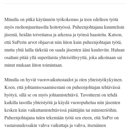
Minulla on pitkä käytännön työkokemus ja teen edelleen työtä
myös ruohonjuuritasolla hoitotyössä. Puheenjohtajana kuuntelisin
jäseniä, heidän toiveitansa ja arkensa ja työnsä haasteita. Katson,
että SuPerin arvot ohjaavat niin liiton kuin puheenjohtajan työtä,
mutta yhtä lailla tärkeää on saada jäsenten ääni kuuluviin. Haluan
osaltani pitää yllä superilaista yhteisöllisyyttä, joka aikoinaan sai
minut mukaan liiton toimintaan.
Minulla on hyvät vuorovaikutustaidot ja olen yhteistyökykyinen.
Koen, että johtamisosaamisestani on puheenjohtajan tehtävässä
hyötyä, sillä se on myös johtamistehtävä. Tavoitteeni on tehdä
kaikilla tasoilla yhteistyötä ja käydä vuoropuhelua niin jäsenten
kesken kuin vaikuttamistehtävissä päättäjiin tai ministeriöihin.
Puheenjohtajana tulen tekemään työtä sen eteen, että SuPer on
vastaisuudessakin vahva vaikuttaja ja vahva, itsenäinen