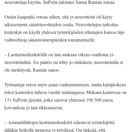
neuvotteluja käytiin, SuPerin lakimies Sanna Rantala toteaa.
Oulun kaupunki vetoaa siihen, että yt-neuvottelut oli käyty
aikaisemmin säästötavoitteiden osalta. Neuvottelujen tarkoitus
kuitenkin on käydä yhdessä työntekijöiden edustajien kanssa läpi
vaihtoehtoja säästötoimenpiteiden toteuttamiselle.
– Luottamushenkilöillä on lain mukaan oikeus osallistua yt-
neuvotteluihin. Jos päätös on tehty jo etukäteen, neuvotteluilla ei
ole merkitystä, Rantala sanoo.
Työnantaja vetosi myös asian vanhentumiseen, mutta käräjäoikeus
totesi kanteiden tulleen vireille määräajassa. Mukana kanteessa on
131 SuPerin jäsentä, jotka saisivat yhteensä 196 500 euroa
korvauksia yt-lain rikkomisesta.
– Ammattiliittojen luottamushenkilöt edustavat työntekijöitä
tälläkin hetkellä monessa yt-pöydässä. On tärkeää, että