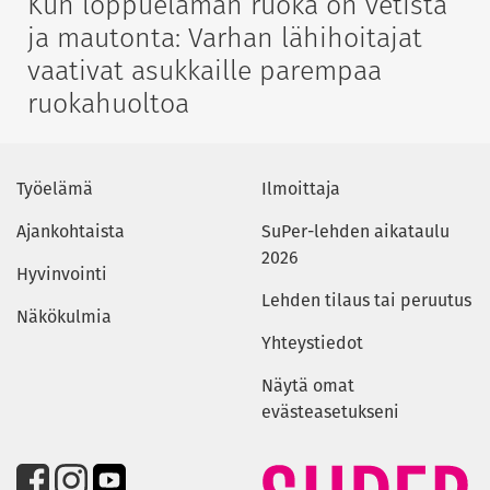
Kun loppuelämän ruoka on vetistä
ja mautonta: Varhan lähihoitajat
vaativat asukkaille parempaa
ruokahuoltoa
Työelämä
Ilmoittaja
Ajankohtaista
SuPer-lehden aikataulu
2026
Hyvinvointi
Lehden tilaus tai peruutus
Näkökulmia
Yhteystiedot
Näytä omat
evästeasetukseni