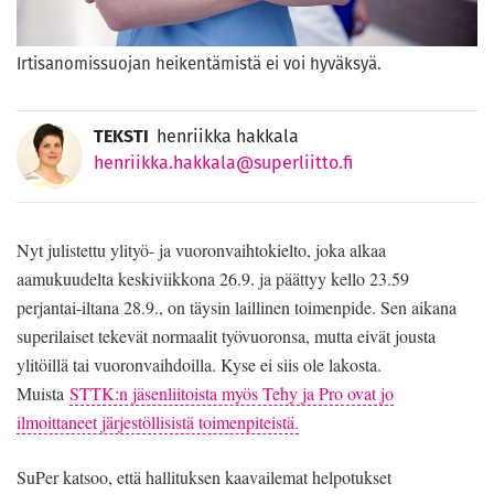
Irtisanomissuojan heikentämistä ei voi hyväksyä.
TEKSTI
henriikka hakkala
henriikka.hakkala@superliitto.fi
Nyt julistettu ylityö- ja vuoronvaihtokielto, joka alkaa
aamukuudelta keskiviikkona 26.9. ja päättyy kello 23.59
perjantai-iltana 28.9., on täysin laillinen toimenpide. Sen aikana
superilaiset tekevät normaalit työvuoronsa, mutta eivät jousta
ylitöillä tai vuoronvaihdoilla. Kyse ei siis ole lakosta.
Muista
STTK:n jäsenliitoista myös Tehy ja Pro ovat jo
ilmoittaneet järjestöllisistä toimenpiteistä.
SuPer katsoo, että hallituksen kaavailemat helpotukset