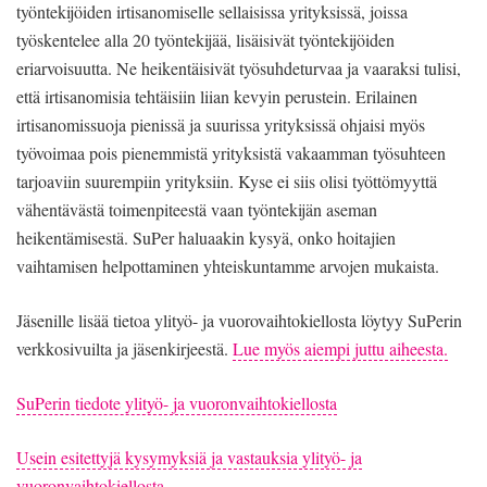
työntekijöiden irtisanomiselle sellaisissa yrityksissä, joissa
työskentelee alla 20 työntekijää, lisäisivät työntekijöiden
eriarvoisuutta. Ne heikentäisivät työsuhdeturvaa ja vaaraksi tulisi,
että irtisanomisia tehtäisiin liian kevyin perustein. Erilainen
irtisanomissuoja pienissä ja suurissa yrityksissä ohjaisi myös
työvoimaa pois pienemmistä yrityksistä vakaamman työsuhteen
tarjoaviin suurempiin yrityksiin. Kyse ei siis olisi työttömyyttä
vähentävästä toimenpiteestä vaan työntekijän aseman
heikentämisestä. SuPer haluaakin kysyä, onko hoitajien
vaihtamisen helpottaminen yhteiskuntamme arvojen mukaista.
Jäsenille lisää tietoa ylityö- ja vuorovaihtokiellosta löytyy SuPerin
verkkosivuilta ja jäsenkirjeestä.
Lue myös aiempi juttu aiheesta.
SuPerin tiedote ylityö- ja vuoronvaihtokiellosta
Usein esitettyjä kysymyksiä ja vastauksia ylityö- ja
vuoronvaihtokiellosta