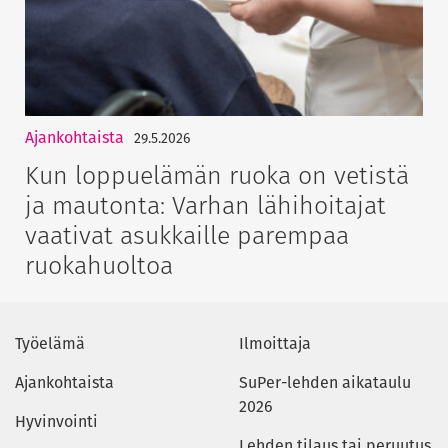
Ajankohtaista
29.5.2026
Kun loppuelämän ruoka on vetistä
ja mautonta: Varhan lähihoitajat
vaativat asukkaille parempaa
ruokahuoltoa
Työelämä
Ilmoittaja
Ajankohtaista
SuPer-lehden aikataulu
2026
Hyvinvointi
Lehden tilaus tai peruutus