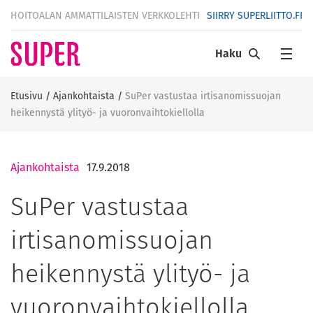
HOITOALAN AMMATTILAISTEN VERKKOLEHTI
SIIRRY SUPERLIITTO.FI
Haku
Etusivu
/
Ajankohtaista
/
SuPer vastustaa irtisanomissuojan
heikennystä ylityö- ja vuoronvaihtokiellolla
Ajankohtaista
17.9.2018
SuPer vastustaa
irtisanomissuojan
heikennystä ylityö- ja
vuoronvaihtokiellolla