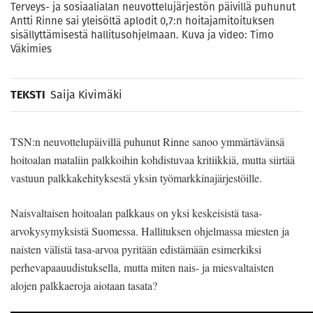
Terveys- ja sosiaalialan neuvottelujärjestön päivillä puhunut
Antti Rinne sai yleisöltä aplodit 0,7:n hoitajamitoituksen
sisällyttämisestä hallitusohjelmaan. Kuva ja video: Timo
Väkimies
TEKSTI
Saija Kivimäki
TSN:n neuvottelupäivillä puhunut Rinne sanoo ymmärtävänsä
hoitoalan mataliin palkkoihin kohdistuvaa kritiikkiä, mutta siirtää
vastuun palkkakehityksestä yksin työmarkkinajärjestöille.
Naisvaltaisen hoitoalan palkkaus on yksi keskeisistä tasa-
arvokysymyksistä Suomessa. Hallituksen ohjelmassa miesten ja
naisten välistä tasa-arvoa pyritään edistämään esimerkiksi
perhevapaauudistuksella, mutta miten nais- ja miesvaltaisten
alojen palkkaeroja aiotaan tasata?