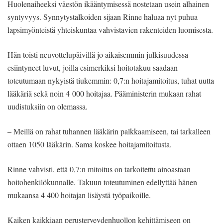
Huolenaiheeksi väestön ikääntymisessä nostetaan usein alhainen
syntyvyys. Synnytystalkoiden sijaan Rinne haluaa nyt puhua
lapsimyönteistä yhteiskuntaa vahvistavien rakenteiden luomisesta.
Hän toisti neuvottelupäivillä jo aikaisemmin julkisuudessa
esiintyneet luvut, joilla esimerkiksi hoitotakuu saadaan
toteutumaan nykyistä tiukemmin: 0,7:n hoitajamitoitus, tuhat uutta
lääkäriä sekä noin 4 000 hoitajaa. Pääministerin mukaan rahat
uudistuksiin on olemassa.
– Meillä on rahat tuhannen lääkärin palkkaamiseen, tai tarkalleen
ottaen 1050 lääkärin. Sama koskee hoitajamitoitusta.
Rinne vahvisti, että 0,7:n mitoitus on tarkoitettu ainoastaan
hoitohenkilökunnalle. Takuun toteutuminen edellyttää hänen
mukaansa 4 400 hoitajan lisäystä työpaikoille.
Kaiken kaikkiaan perusterveydenhuollon kehittämiseen on