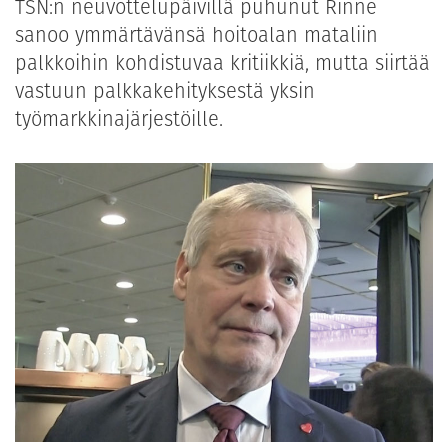
TSN:n neuvottelupäivillä puhunut Rinne
sanoo ymmärtävänsä hoitoalan mataliin
palkkoihin kohdistuvaa kritiikkiä, mutta siirtää
vastuun palkkakehityksestä yksin
työmarkkinajärjestöille.