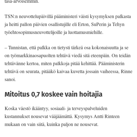
tasa-arvoisemmin.
TSN:n neuvottelupäivillä pääministeri väisti kysymyksen palkasta
ja heitti pallon päivien osallistujille eli Erton, SuPerin ja Tehyn
työehtosopimusneuvottelijoille ja luottamusmiehille.
– Tunnistan, että palkka on tietysti tärkeä osa kokonaisuutta ja se
on työmarkkinaosapuolten tehtävä viedä sitä eteenpäin. On teidän
tehtävänne kertoa, miten palkkoja pitää kehittää. Pääministerin
tehtävä on seurata, pitääkö kaivaa kuvetta jossain vaiheessa, Rinne
sanoi.
Mitoitus 0,7 koskee vain hoitajia
Koska väestö ikääntyy, sosiaali- ja terveyspalveluiden
kustannukset nousevat vääjäämättä. Kysymys Antti Rinteen
mukaan on vain siitä, kuinka paljon ne nousevat.