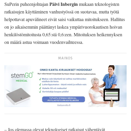
Päivi Inbergin
SuPerin puheenjohtajan
mukaan teknologisten
ratkaisujen käyttäminen vanhustyössä on suotavaa, mutta työtä
helpottavat apuvälineet eivät saisi vaikuttaa mitoitukseen. Hallitus
on jo aikaisemmin päättänyt laskea ympärivuorokautisen hoivan
henkilöstömitoitusta 0,65:stä 0,6:een. Mitoituksen heikennyksen
on määrä astua voimaan vuodenvaihteessa.
MAINOS
– Jos olemassa olevat teknologiset ratkaisut vähentävät