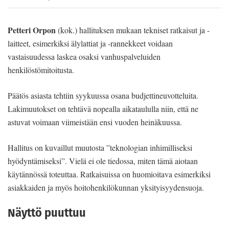
Petteri Orpon
(kok.) hallituksen mukaan tekniset ratkaisut ja -
laitteet, esimerkiksi älylattiat ja -rannekkeet voidaan
vastaisuudessa laskea osaksi vanhuspalveluiden
henkilöstömitoitusta.
Päätös asiasta tehtiin syykuussa osana budjettineuvotteluita.
Lakimuutokset on tehtävä nopealla aikataululla niin, että ne
astuvat voimaan viimeistään ensi vuoden heinäkuussa.
Hallitus on kuvaillut muutosta ”teknologian inhimilliseksi
hyödyntämiseksi”. Vielä ei ole tiedossa, miten tämä aiotaan
käytännössä toteuttaa. Ratkaisuissa on huomioitava esimerkiksi
asiakkaiden ja myös hoitohenkilökunnan yksityisyydensuoja.
Näyttö puuttuu