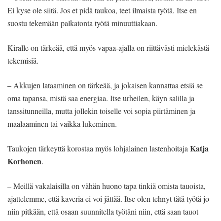
Ei kyse ole siitä. Jos et pidä taukoa, teet ilmaista työtä. Itse en
suostu tekemään palkatonta työtä minuuttiakaan.
Kiralle on tärkeää, että myös vapaa-ajalla on riittävästi mielekästä
tekemisiä.
– Akkujen lataaminen on tärkeää, ja jokaisen kannattaa etsiä se
oma tapansa, mistä saa energiaa. Itse urheilen, käyn salilla ja
tanssitunneilla, mutta jollekin toiselle voi sopia piirtäminen ja
maalaaminen tai vaikka lukeminen.
Katja
Taukojen tärkeyttä korostaa myös lohjalainen lastenhoitaja
Korhonen
.
– Meillä vakalaisilla on vähän huono tapa tinkiä omista tauoista,
ajattelemme, että kaveria ei voi jättää. Itse olen tehnyt tätä työtä jo
niin pitkään, että osaan suunnitella työtäni niin, että saan tauot