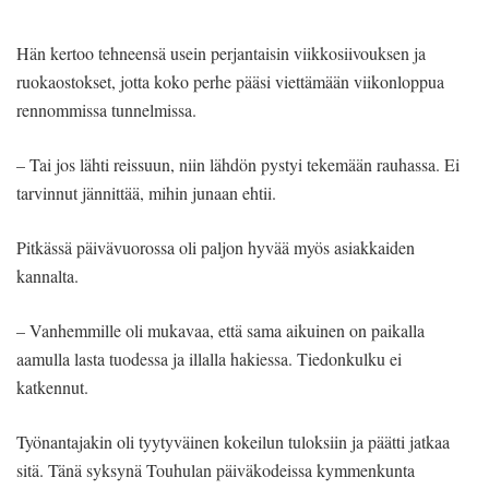
Hän kertoo tehneensä usein perjantaisin viikkosiivouksen ja
ruokaostokset, jotta koko perhe pääsi viettämään viikonloppua
rennommissa tunnelmissa.
– Tai jos lähti reissuun, niin lähdön pystyi tekemään rauhassa. Ei
tarvinnut jännittää, mihin junaan ehtii.
Pitkässä päivävuorossa oli paljon hyvää myös asiakkaiden
kannalta.
– Vanhemmille oli mukavaa, että sama aikuinen on paikalla
aamulla lasta tuodessa ja illalla hakiessa. Tiedonkulku ei
katkennut.
Työnantajakin oli tyytyväinen kokeilun tuloksiin ja päätti jatkaa
sitä. Tänä syksynä Touhulan päiväkodeissa kymmenkunta