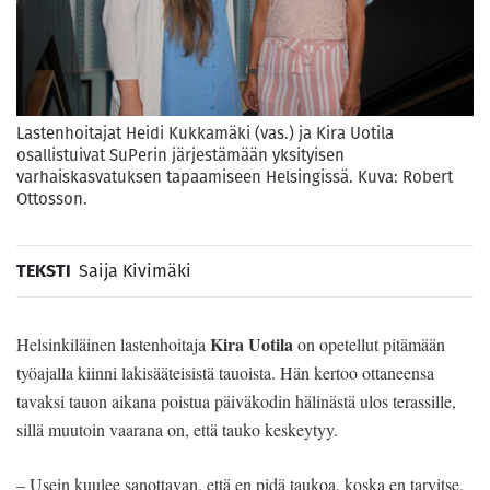
Lastenhoitajat Heidi Kukkamäki (vas.) ja Kira Uotila
osallistuivat SuPerin järjestämään yksityisen
varhaiskasvatuksen tapaamiseen Helsingissä. Kuva: Robert
Ottosson.
TEKSTI
Saija Kivimäki
Kira Uotila
Helsinkiläinen lastenhoitaja
on opetellut pitämään
työajalla kiinni lakisääteisistä tauoista. Hän kertoo ottaneensa
tavaksi tauon aikana poistua päiväkodin hälinästä ulos terassille,
sillä muutoin vaarana on, että tauko keskeytyy.
– Usein kuulee sanottavan, että en pidä taukoa, koska en tarvitse.