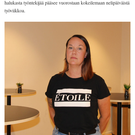
halukasta työntekijää pääsee vuorostaan kokeilemaan nelipäiväistä
työviikkoa.