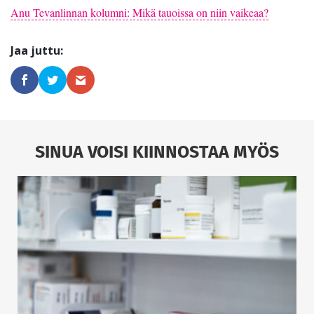
Anu Tevanlinnan kolumni: Mikä tauoissa on niin vaikeaa?
SINUA VOISI KIINNOSTAA MYÖS