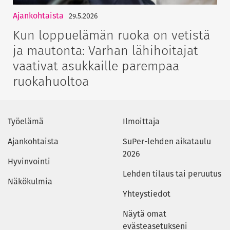
Ajankohtaista
29.5.2026
Kun loppuelämän ruoka on vetistä
ja mautonta: Varhan lähihoitajat
vaativat asukkaille parempaa
ruokahuoltoa
Työelämä
Ilmoittaja
Ajankohtaista
SuPer-lehden aikataulu
2026
Hyvinvointi
Lehden tilaus tai peruutus
Näkökulmia
Yhteystiedot
Näytä omat
evästeasetukseni