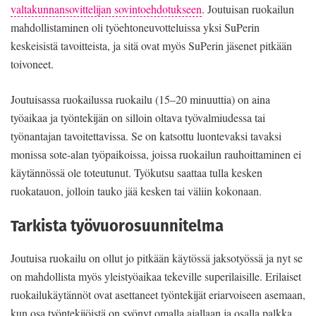
valtakunnansovittelijan sovintoehdotukseen
. Joutuisan ruokailun
mahdollistaminen oli työehtoneuvotteluissa yksi SuPerin
keskeisistä tavoitteista, ja sitä ovat myös SuPerin jäsenet pitkään
toivoneet.
Joutuisassa ruokailussa ruokailu (15–20 minuuttia) on aina
työaikaa ja työntekijän on silloin oltava työvalmiudessa tai
työnantajan tavoitettavissa. Se on katsottu luontevaksi tavaksi
monissa sote-alan työpaikoissa, joissa ruokailun rauhoittaminen ei
käytännössä ole toteutunut. Työkutsu saattaa tulla kesken
ruokatauon, jolloin tauko jää kesken tai väliin kokonaan.
Tarkista työvuorosuunnitelma
Joutuisa ruokailu on ollut jo pitkään käytössä jaksotyössä ja nyt se
on mahdollista myös yleistyöaikaa tekeville superilaisille. Erilaiset
ruokailukäytännöt ovat asettaneet työntekijät eriarvoiseen asemaan,
kun osa työntekijöistä on syönyt omalla ajallaan ja osalla palkka