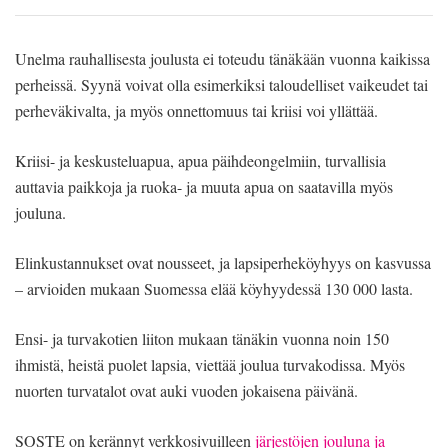
Unelma rauhallisesta joulusta ei toteudu tänäkään vuonna kaikissa
perheissä. Syynä voivat olla esimerkiksi taloudelliset vaikeudet tai
perheväkivalta, ja myös onnettomuus tai kriisi voi yllättää.
Kriisi- ja keskusteluapua, apua päihdeongelmiin, turvallisia
auttavia paikkoja ja ruoka- ja muuta apua on saatavilla myös
jouluna.
Elinkustannukset ovat nousseet, ja lapsiperheköyhyys on kasvussa
– arvioiden mukaan Suomessa elää köyhyydessä 130 000 lasta.
Ensi- ja turvakotien liiton mukaan tänäkin vuonna noin 150
ihmistä, heistä puolet lapsia, viettää joulua turvakodissa. Myös
nuorten turvatalot ovat auki vuoden jokaisena päivänä.
SOSTE on kerännyt verkkosivuilleen
järjestöjen jouluna ja