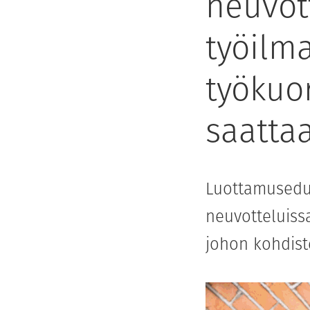
neuvott
työilma
työkuo
saattaa
Luottamusedus
neuvotteluissa
johon kohdist