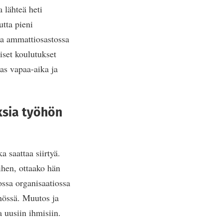
a lähteä heti
tta pieni
sa ammattiosastossa
äiset koulutukset
as vapaa-aika ja
ksia työhön
 saattaa siirtyä.
ihen, ottaako hän
sossa organisaatiossa
nössä. Muutos ja
 uusiin ihmisiin.