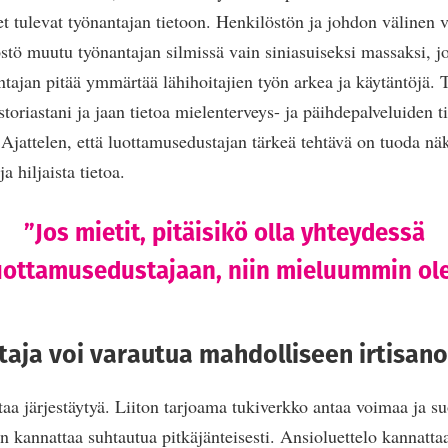
et tulevat työnantajan tietoon. Henkilöstön ja johdon välinen
löstö muutu työnantajan silmissä vain siniasuiseksi massaksi, 
ntajan pitää ymmärtää lähihoitajien työn arkea ja käytäntöjä. 
toriastani ja jaan tietoa mielenterveys- ja päihdepalveluiden 
 Ajattelen, että luottamusedustajan tärkeä tehtävä on tuoda nä
a hiljaista tietoa.
”Jos mietit, pitäisikö olla yhteydessä
uottamusedustajaan, niin mieluummin ole
itaja voi varautua mahdolliseen irtisa
aa järjestäytyä. Liiton tarjoama tukiverkko antaa voimaa ja su
n kannattaa suhtautua pitkäjänteisesti. Ansioluettelo kannattaa