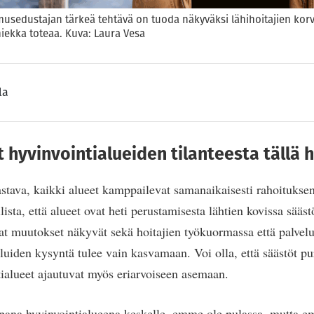
amusedustajan tärkeä tehtävä on tuoda näkyväksi lähihoitajien kor
sniekka toteaa. Kuva: Laura Vesa
la
t hyvinvointialueiden tilanteesta tällä 
stava, kaikki alueet kamppailevat samanaikaisesti rahoituksen
sta, että alueet ovat heti perustamisesta lähtien kovissa sääs
evat muutokset näkyvät sekä hoitajien työkuormassa että palvel
uiden kysyntä tulee vain kasvamaan. Voi olla, että säästöt p
ialueet ajautuvat myös eriarvoiseen asemaan.
pana hyvinvointialueena keskelle, emme ole pulassa, mutta e