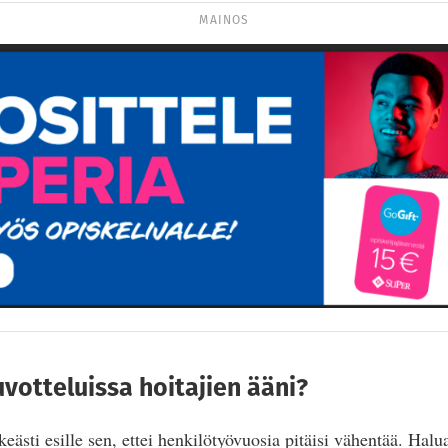
MAINOS
votteluissa hoitajien ääni?
ästi esille sen, ettei henkilötyövuosia pitäisi vähentää. Hal