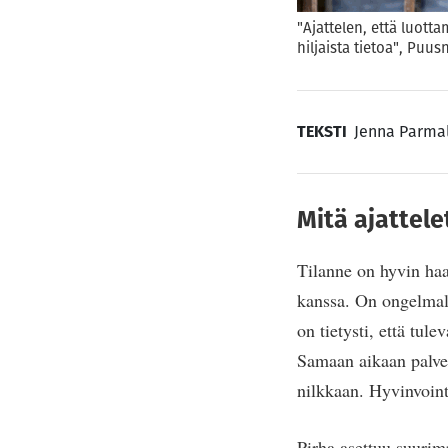
"Ajattelen, että luott
hiljaista tietoa", Puu
TEKSTI
Jenna Parma
Mitä ajattele
Tilanne on hyvin haa
kanssa. On ongelmalli
on tietysti, että tul
Samaan aikaan palvel
nilkkaan. Hyvinvoint
Pirha asettuu suurim