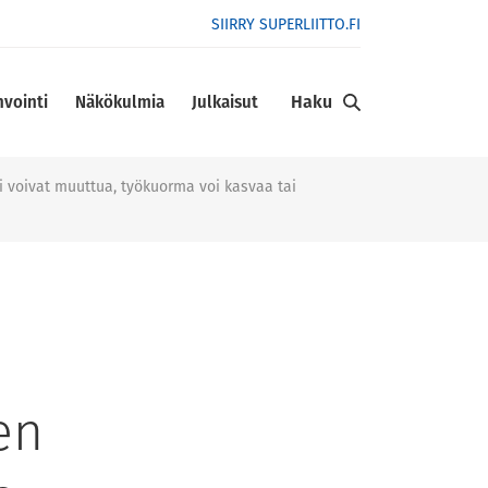
SIIRRY SUPERLIITTO.FI
Haku
nvointi
Näkökulmia
Julkaisut
i voivat muuttua, työkuorma voi kasvaa tai
en