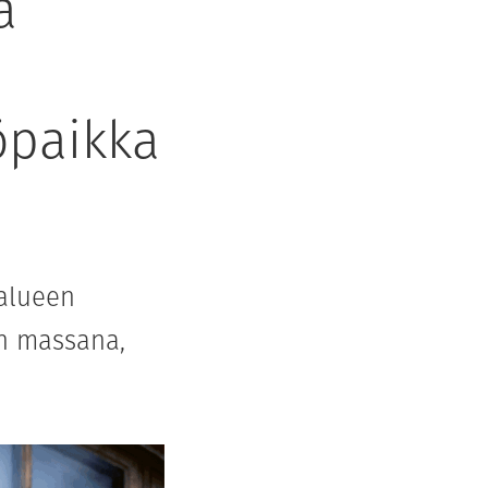
a
öpaikka
alueen
in massana,