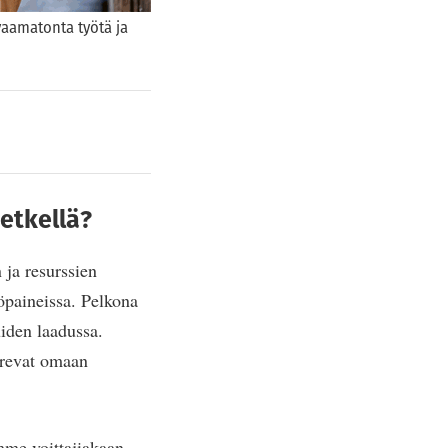
vaamatonta työtä ja
hetkellä?
 ja resurssien
töpaineissa. Pelkona
uiden laadussa.
urevat omaan
mme voittajiakaan.