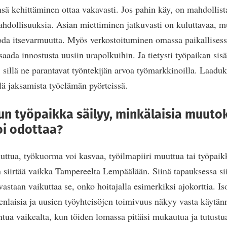
ensä kehittäminen ottaa vakavasti. Jos pahin käy, on mahdollist
hdollisuuksia. Asian miettiminen jatkuvasti on kuluttavaa, mu
oda itsevarmuutta. Myös verkostoituminen omassa paikallises
 saada innostusta uusiin urapolkuihin. Ja tietysti työpaikan sis
 sillä ne parantavat työntekijän arvoa työmarkkinoilla. Laaduk
yllä jaksamista työelämän pyörteissä.
kun työpaikka säilyy, minkälaisia muuto
oi odottaa?
ttua, työkuorma voi kasvaa, työilmapiiri muuttua tai työpaikka
n siirtää vaikka Tampereelta Lempäälään. Siinä tapauksessa si
vastaan vaikuttaa se, onko hoitajalla esimerkiksi ajokorttia. I
enlaisia ja uusien työyhteisöjen toimivuus näkyy vasta käytän
tua vaikealta, kun töiden lomassa pitäisi mukautua ja tutustua