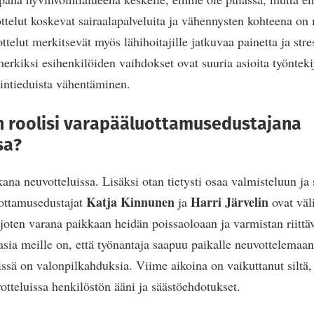
telut koskevat sairaalapalveluita ja vähennysten kohteena on 
ttelut merkitsevät myös lähihoitajille jatkuvaa painetta ja str
merkiksi esihenkilöiden vaihdokset ovat suuria asioita työntek
intieduista vähentäminen.
n roolisi varapääluottamusedustajana
sa?
ana neuvotteluissa. Lisäksi otan tietysti osaa valmisteluun ja 
Katja Kinnunen
Harri Järvelin
uottamusedustajat
ja
ovat väli
 joten varana paikkaan heidän poissaoloaan ja varmistan riitt
asia meille on, että työnantaja saapuu paikalle neuvottelemaa
ssä on valonpilkahduksia. Viime aikoina on vaikuttanut siltä, 
otteluissa henkilöstön ääni ja säästöehdotukset.