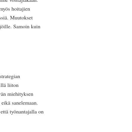
myös hoitajien
essiä. Muutokset
ijöille. Samoin kuin
strategian
llä liiton
ävän miehityksen
n eikä sanelemaan.
että työnantajalla on