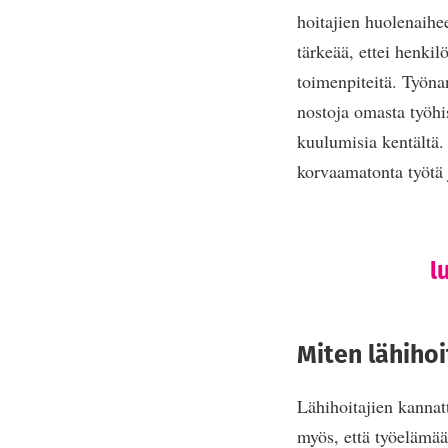
hoitajien huolenaihe
tärkeää, ettei henki
toimenpiteitä. Työna
nostoja omasta työhis
kuulumisia kentältä.
korvaamatonta työtä j
l
Miten lähiho
Lähihoitajien kannatt
myös, että työelämää