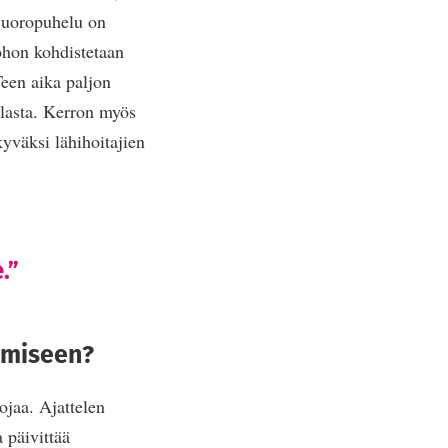
 vuoropuhelu on
johon kohdistetaan
Teen aika paljon
tilasta. Kerron myös
kyväksi lähihoitajien
.”
nomiseen?
ojaa. Ajattelen
 päivittää