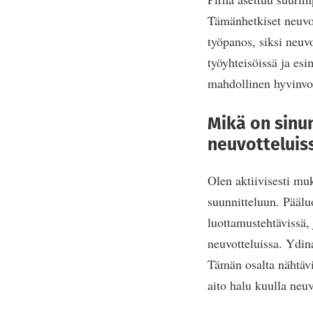
Tämänhetkiset neuvot
työpanos, siksi neuvo
työyhteisöissä ja esi
mahdollinen hyvinvo
Mikä on sinu
neuvotteluis
Olen aktiivisesti muk
suunnitteluun. Pääl
luottamustehtävissä,
neuvotteluissa. Ydin
Tämän osalta nähtävi
aito halu kuulla neuv