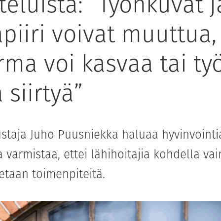
eluista: ”Työnkuvat j
piiri voivat muuttua,
rma voi kasvaa tai ty
 siirtyä”
taja Juho Puusniekka haluaa hyvinvointi
 varmistaa, ettei lähihoitajia kohdella va
etaan toimenpiteitä.