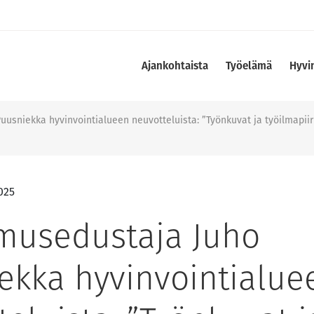
Ajankohtaista
Työelämä
Hyvi
usniekka hyvinvointialueen neuvotteluista: ”Työnkuvat ja työilmapiir
025
musedustaja Juho
ekka hyvinvointialue