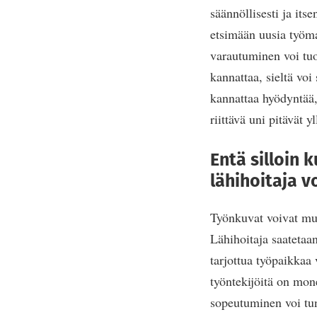
säännöllisesti ja its
etsimään uusia työma
varautuminen voi tu
kannattaa, sieltä voi
kannattaa hyödyntää,
riittävä uni pitävät 
Entä silloin 
lähihoitaja v
Työnkuvat voivat muu
Lähihoitaja saatetaa
tarjottua työpaikkaa 
työntekijöitä on mon
sopeutuminen voi tun