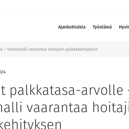
Ajankohtaista
Työelämä
Hyvi
le – Vientimalli vaarantaa hoitajien palkkakehityksen
024
t palkkatasa-arvolle 
alli vaarantaa hoitaj
kehityksen