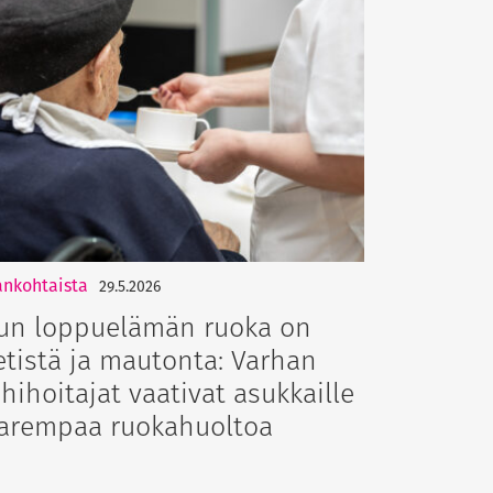
ankohtaista
29.5.2026
un loppuelämän ruoka on
etistä ja mautonta: Varhan
ähihoitajat vaativat asukkaille
arempaa ruokahuoltoa