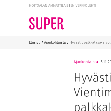
HOITOALAN AMMATTILAISTEN VERKKOLEHTI
Etusivu
/
Ajankohtaista
/
Hyvästit palkkatasa-arvol
Ajankohtaista
5.11.2
Hyvästi
Vientim
palkka