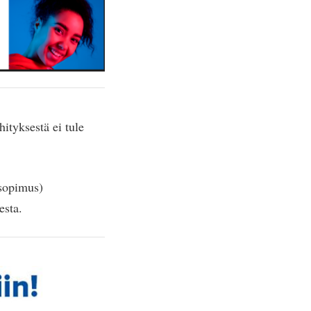
ityksestä ei tule
sopimus)
esta.