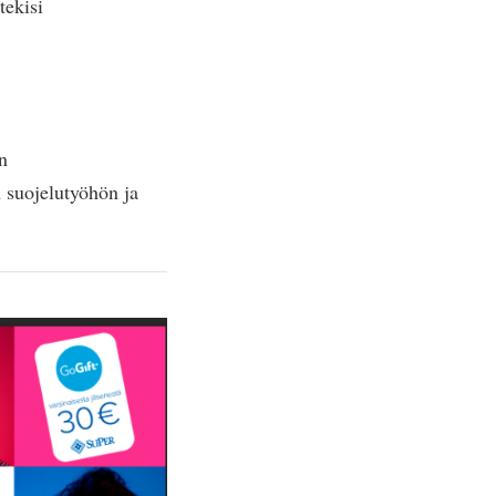
tekisi
n
n suojelutyöhön ja