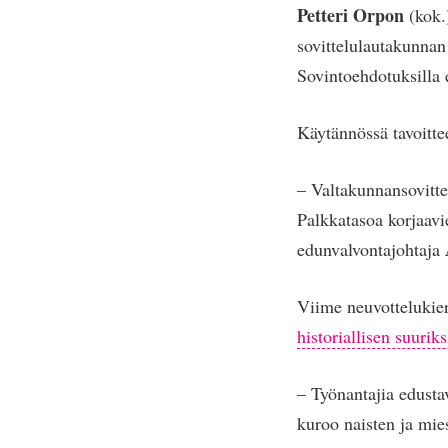
Petteri Orpon
(kok.)
sovittelulautakunnan
Sovintoehdotuksilla e
Käytännössä tavoittee
– Valtakunnansovittel
Palkkatasoa korjaavi
edunvalvontajohtaja
Viime neuvottelukier
historiallisen suurik
– Työnantajia edusta
kuroo naisten ja mie