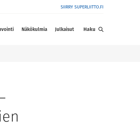
SIIRRY SUPERLIITTO.FI
Haku
nvointi
Näkökulmia
Julkaisut
–
ien