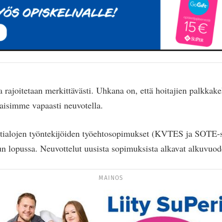
 rajoitetaan merkittävästi. Uhkana on, että hoitajien palkkakeh
saisimme vapaasti neuvotella.
ntialojen työntekijöiden työehtosopimukset (KVTES ja SOTE-
 lopussa. Neuvottelut uusista sopimuksista alkavat alkuvuod
MAINOS