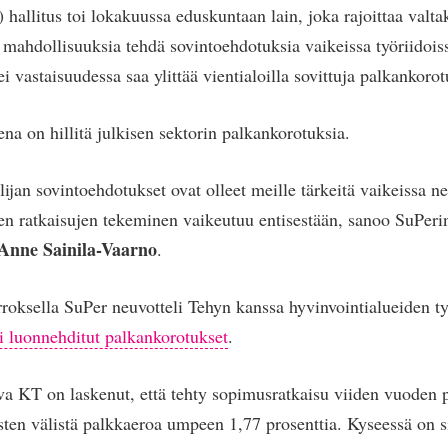
 hallitus toi lokakuussa eduskuntaan lain, joka rajoittaa valta
 mahdollisuuksia tehdä sovintoehdotuksia vaikeissa työriidois
i vastaisuudessa saa ylittää vientialoilla sovittuja palkankorot
na on hillitä julkisen sektorin palkankorotuksia.
ijan sovintoehdotukset ovat olleet meille tärkeitä vaikeissa ne
en ratkaisujen tekeminen vaikeutuu entisestään, sanoo SuPeri
Anne Sainila-Vaarno
.
roksella SuPer neuvotteli Tehyn kanssa hyvinvointialueiden ty
si luonnehditut palkankorotukset
.
va KT on laskenut, että tehty sopimusratkaisu viiden vuoden
sten välistä palkkaeroa umpeen 1,77 prosenttia. Kyseessä on s