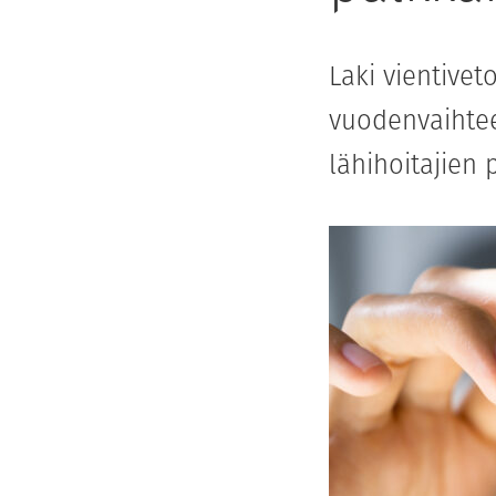
Laki vientivet
vuodenvaihtee
lähihoitajien 