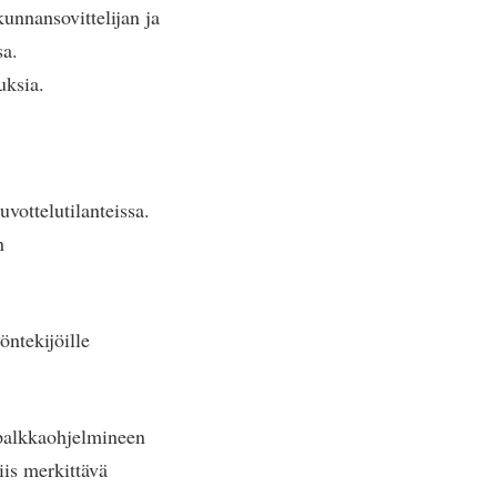
kunnansovittelijan ja
sa.
uksia.
uvottelutilanteissa.
n
öntekijöille
 palkkaohjelmineen
iis merkittävä