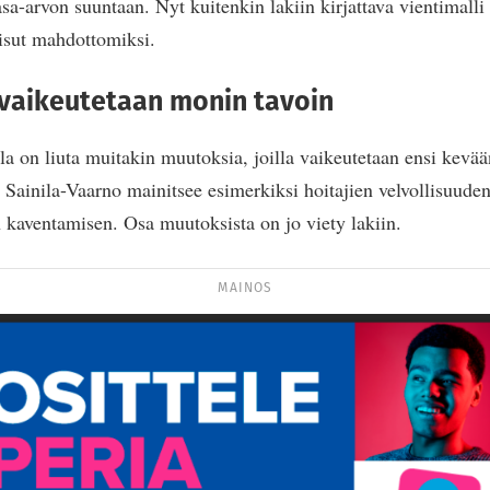
sa-arvon suuntaan. Nyt kuitenkin lakiin kirjattava vientimalli 
aisut mahdottomiksi.
vaikeutetaan monin tavoin
lla on liuta muitakin muutoksia, joilla vaikeutetaan ensi kevää
. Sainila-Vaarno mainitsee esimerkiksi hoitajien velvollisuude
n kaventamisen. Osa muutoksista on jo viety lakiin.
MAINOS