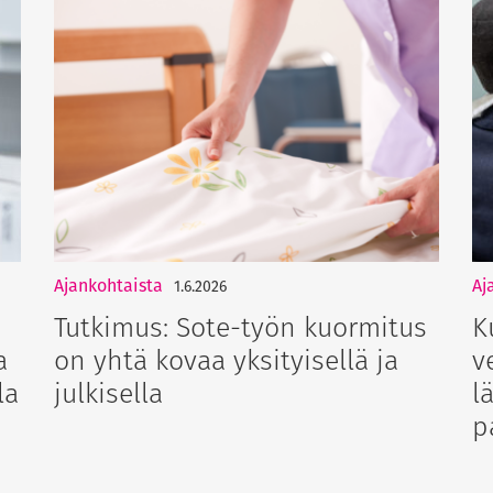
Ajankohtaista
Aj
1.6.2026
Tutkimus: Sote-työn kuormitus
K
a
on yhtä kovaa yksityisellä ja
v
la
julkisella
l
p