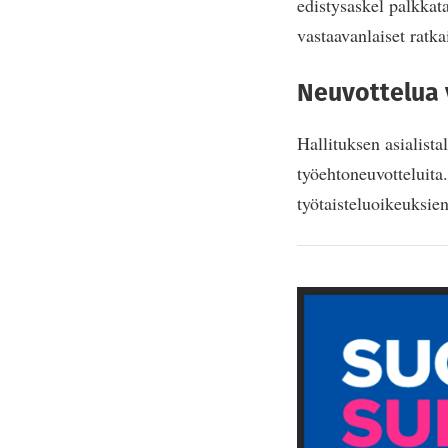
edistysaskel palkkata
vastaavanlaiset ratk
Neuvottelua 
Hallituksen asialista
työehtoneuvotteluita
työtaisteluoikeuksie