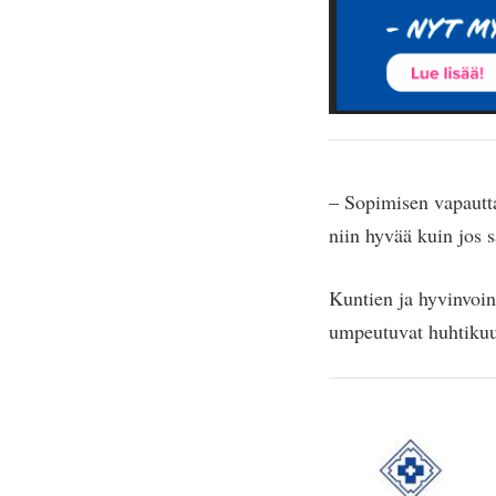
– Sopimisen vapautta
niin hyvää kuin jos 
Kuntien ja hyvinvoi
umpeutuvat huhtikuun