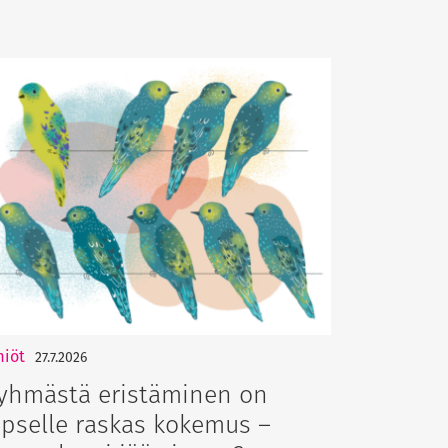
miöt
27.7.2026
yhmästä eristäminen on
apselle raskas kokemus –