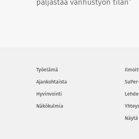
paljastaa vanhustyön tilan”
Työelämä
Ilmoit
Ajankohtaista
SuPer
Hyvinvointi
Lehden
Näkökulmia
Yhtey
Näytä