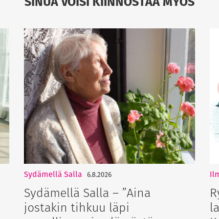
SINUA VOISI KIINNOSTAA MYÖS
Sydämellä Salla
Il
6.8.2026
Sydämellä Salla – ”Aina
R
jostakin tihkuu läpi
l