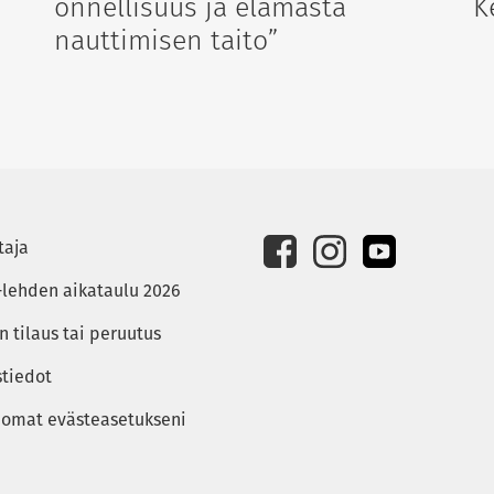
onnellisuus ja elämästä
K
nauttimisen taito”
taja
-lehden aikataulu 2026
 tilaus tai peruutus
stiedot
 omat evästeasetukseni