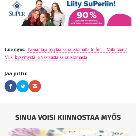
Lue myös:
Työnantaja pyytää sairauslomalta töihin – Mitä teen?
Viisi kysymystä ja vastausta sairauslomasta
SINUA VOISI KIINNOSTAA MYÖS