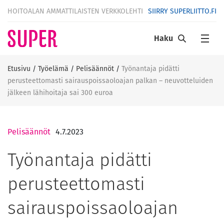
HOITOALAN AMMATTILAISTEN VERKKOLEHTI
SIIRRY SUPERLIITTO.FI
Haku
Etusivu
/
Työelämä
/
Pelisäännöt
/
Työnantaja pidätti
perusteettomasti sairauspoissaoloajan palkan – neuvotteluiden
jälkeen lähihoitaja sai 300 euroa
Pelisäännöt
4.7.2023
Työnantaja pidätti
perusteettomasti
sairauspoissaoloajan