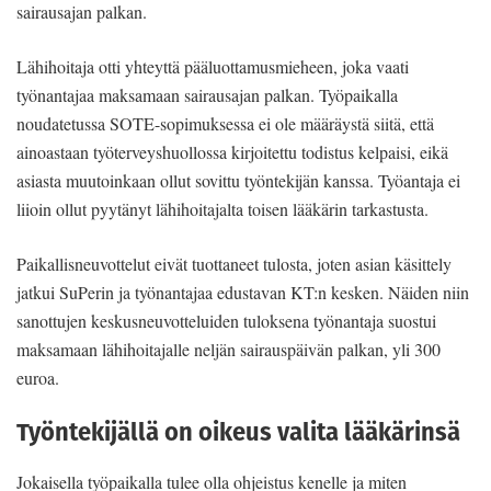
sairausajan palkan.
Lähihoitaja otti yhteyttä pääluottamusmieheen, joka vaati
työnantajaa maksamaan sairausajan palkan. Työpaikalla
noudatetussa SOTE-sopimuksessa ei ole määräystä siitä, että
ainoastaan työterveyshuollossa kirjoitettu todistus kelpaisi, eikä
asiasta muutoinkaan ollut sovittu työntekijän kanssa. Työantaja ei
liioin ollut pyytänyt lähihoitajalta toisen lääkärin tarkastusta.
Paikallisneuvottelut eivät tuottaneet tulosta, joten asian käsittely
jatkui SuPerin ja työnantajaa edustavan KT:n kesken. Näiden niin
sanottujen keskusneuvotteluiden tuloksena työnantaja suostui
maksamaan lähihoitajalle neljän sairauspäivän palkan, yli 300
euroa.
Työntekijällä on oikeus valita lääkärinsä
Jokaisella työpaikalla tulee olla ohjeistus kenelle ja miten