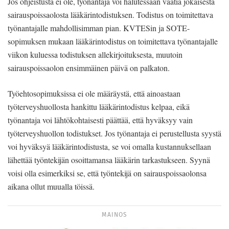
Jos ohjeistusta ei ole, työnantaja voi halutessaan vaatia jokaisesta
sairauspoissaolosta lääkärintodistuksen. Todistus on toimitettava
työnantajalle mahdollisimman pian. KVTESin ja SOTE-
sopimuksen mukaan lääkärintodistus on toimitettava työnantajalle
viikon kuluessa todistuksen allekirjoituksesta, muutoin
sairauspoissaolon ensimmäinen päivä on palkaton.
Työehtosopimuksissa ei ole määräystä, että ainoastaan
työterveyshuollosta hankittu lääkärintodistus kelpaa, eikä
työnantaja voi lähtökohtaisesti päättää, että hyväksyy vain
työterveyshuollon todistukset. Jos työnantaja ei perustellusta syystä
voi hyväksyä lääkärintodistusta, se voi omalla kustannuksellaan
lähettää työntekijän osoittamansa lääkärin tarkastukseen. Syynä
voisi olla esimerkiksi se, että työntekijä on sairauspoissaolonsa
aikana ollut muualla töissä.
MAINOS