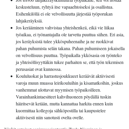
keskusteluun, ryhtyä itse vapaaehtoiseksi ja osallistua.
Esihenkilöllä ei ole velvollisuutta järjestää työporukan
lahjakeräyksiä.
Jos kerääminen vahvistaa yhteishenkeä, eikä vie liikaa
työaikaa, ei työnantajalla ole tarvetta puuttua siihen. Eri asia,
jos keräyksistä tulee ykköspuheenaihe ja ne ruokkivat
pahan puhumista selän takana. Pahan puhumiseen jokaisella
on velvollisuus puuttua. Työpaikalla ykkösasia on työnteko
ja yhteisöllisyyttäkin tukee parhaiten se, että työn tekemisen
perusasiat ovat kunnossa.
Koululuokat ja harrastusjoukkueet keräävät aktiivisesti
varoja muun muassa leirikouluihin ja kisamatkoihin, joskus
vanhemmat ulottavat myymisen työpaikoilleen.
Varainhankintaesitteet kahvihuoneen pöydällä tuskin
häiritsevät ketään, mutta kannattaa harkita ennen kuin
kuormittaa kollegoja sähköpostilla tai kaupustelee
aktiivisesti niin sanotusti ovelta ovelle.