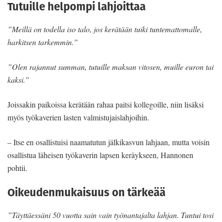
Tutuille helpompi lahjoittaa
”Meillä on todella iso talo, jos kerätään tuiki tuntemattomalle,
harkitsen tarkemmin.”
”Olen rajannut summan, tutuille maksan vitosen, muille euron tai
kaksi.”
Joissakin paikoissa kerätään rahaa paitsi kollegoille, niin lisäksi
myös työkaverien lasten valmistujaislahjoihin.
– Itse en osallistuisi naamatutun jälkikasvun lahjaan, mutta voisin
osallistua läheisen työkaverin lapsen keräykseen, Hannonen
pohtii.
Oikeudenmukaisuus on tärkeää
”Täyttäessäni 50 vuotta sain vain työnantajalta lahjan. Tuntui tosi