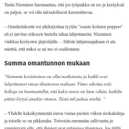
Tuula Nieminen huomauttaa, että jos työpaikka on iso ja keräyksiä
on paljon, se voi olla taloudellisesti kuormittavaa.
– Onnittelukortit voi allekirjoittaa tyyliin ”osasto kolmen poppoo”
eli ei tarvitse erikseen luetella rahaa lahjottaneita, Nieminen
vinkkaa keräysten järjestäjille. – Silloin lahjansaajakaan ei ala
miettiä, että miksi se tai tuo ei osallistunut.
Summa omantunnon mukaan
”Aiemmin kerääminen on ollut mutkatonta ja kaikki ovat
lahjoittaneet oman tilanteensa mukaan. Viime aikoina eräs
kollega on huomautellut, että kaksi euroa on liian vähän, kaikilta
pitäisi löytyä ainakin vitonen. Tästä tuli pahaa mieltä. ”
– Yhdelle kaksikymmentä euroa vastaa puolen viikon ruokakuluja
ja toiselle se on pikkuraha. Toivoisin enemmän sallivuutta ja
ymmärrystä sille, että ihmiset ovat erilaisissa tilanteissa. Jos tilillä