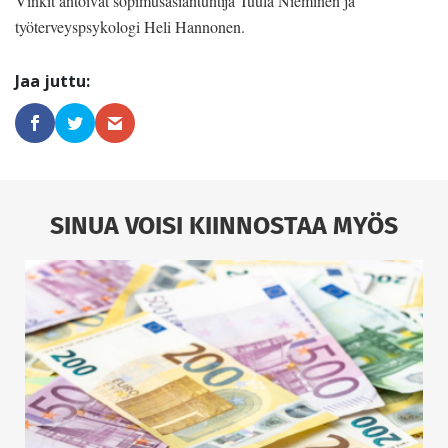
Vinkit antoivat sopimusasiantuntija Tuula Nieminen ja
työterveyspsykologi Heli Hannonen.
SINUA VOISI KIINNOSTAA MYÖS