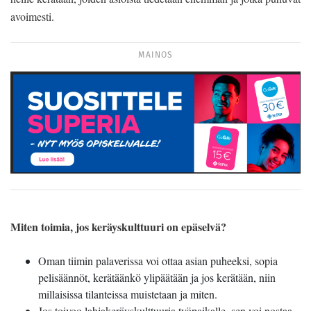
avoimesti.
MAINOS
Miten toimia, jos keräyskulttuuri on epäselvä?
Oman tiimin palaverissa voi ottaa asian puheeksi, sopia
pelisäännöt, kerätäänkö ylipäätään ja jos kerätään, niin
millaisissa tilanteissa muistetaan ja miten.
Jos toivoo lahjakeräyskulttuuria työpaikalle, sen voi nostaa