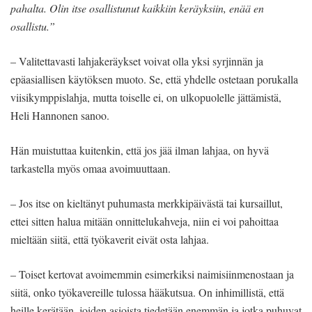
pahalta. Olin itse osallistunut kaikkiin keräyksiin, enää en
osallistu.”
– Valitettavasti lahjakeräykset voivat olla yksi syrjinnän ja
epäasiallisen käytöksen muoto. Se, että yhdelle ostetaan porukalla
viisikymppislahja, mutta toiselle ei, on ulkopuolelle jättämistä,
Heli Hannonen sanoo.
Hän muistuttaa kuitenkin, että jos jää ilman lahjaa, on hyvä
tarkastella myös omaa avoimuuttaan.
– Jos itse on kieltänyt puhumasta merkkipäivästä tai kursaillut,
ettei sitten halua mitään onnittelukahveja, niin ei voi pahoittaa
mieltään siitä, että työkaverit eivät osta lahjaa.
– Toiset kertovat avoimemmin esimerkiksi naimisiinmenostaan ja
siitä, onko työkavereille tulossa hääkutsua. On inhimillistä, että
heille kerätään, joiden asioista tiedetään enemmän ja jotka puhuvat