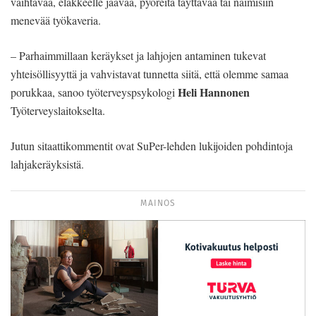
vaihtavaa, eläkkeelle jäävää, pyöreitä täyttävää tai naimisiin
menevää työkaveria.
– Parhaimmillaan keräykset ja lahjojen antaminen tukevat
yhteisöllisyyttä ja vahvistavat tunnetta siitä, että olemme samaa
Heli Hannonen
porukkaa, sanoo työterveyspsykologi
Työterveyslaitokselta.
Jutun sitaattikommentit ovat SuPer-lehden lukijoiden pohdintoja
lahjakeräyksistä.
MAINOS