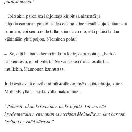
parikymmentä.”
– Joissakin paikoissa lahjoittaja kirjoittaa nimensä ja
lahjoitussumman paperille. Jos ensimmäinen osallistuja laittaa ison
summan, voi seuraaville tulla painostava olo, että pitäisi laittaa
vähintään yhtä paljon, Nieminen pohtii.
– Se, että laittaa vähemmän kuin keräyksen aloittaja, kertoo
rohkeudesta, ei pihiydestä. Se voi laskea rimaa osallistua
muillekin, Hannonen kannustaa.
Julkisesti esillä oleville nimilistoille on myös vaihtoehtoja, kuten
MobilePaylla tai vastaavalla maksaminen.
”Pääosin rahan kerääminen on kiva juttu. Toivon, että
hyödynnettäisiin enemmän esimerkiksi MobilePayta, kun harvoin
itselläni on enää käteistä.”