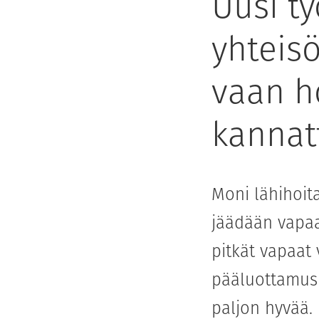
Uusi t
yhteisö
vaan h
kannat
Moni lähihoit
jäädään vapaa
pitkät vapaat
pääluottamus
paljon hyvää.