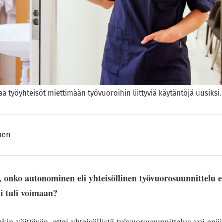
aa työyhteisöt miettimään työvuoroihin liittyviä käytäntöjä uusiksi
nen
onko autonominen eli yhteisöllinen työvuorosuunnittelu e
i tuli voimaan?
kin väittävän, ettei yhteisöllistä työvuorosuunnittelua voi en