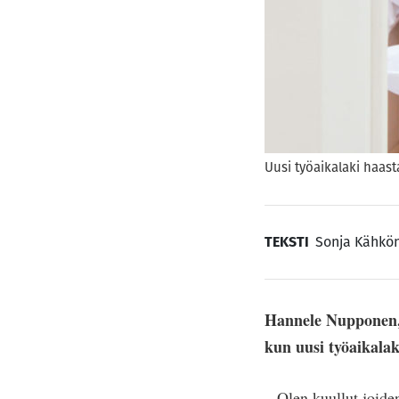
Uusi työaikalaki haast
TEKSTI
Sonja Kähkö
Hannele Nupponen, 
kun uusi työaikalak
– Olen kuullut joiden