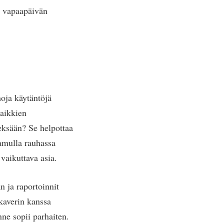
a vapaapäivän
oja käytäntöjä
kaikkien
eksään? Se helpottaa
amulla rauhassa
vaikuttava asia.
n ja raportoinnit
ökaverin kanssa
nne sopii parhaiten.