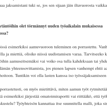
 jaksamistani tuki se, jos sen sijaan jäin iltavuorosta vaikk
äytäntöihin olet törmännyt uuden työaikalain mukaisessa
ussa?
öissä esimerkiksi aamuvuoroon tuleminen on porrastettu. Vanh
lla ja miettiä, olisiko niissä uudistamisen varaa. Tarvitseeko 
 töihin aamuseitsemäksi vai voiko osa tulla kahdeksaan tai yhd
lämän yhteensovittamista, jos pienen lapsen vanhempi ehtii a
hoitoon. Tuntikin voi olla lasten kanssa iso työssäjaksamiseen 
porrastetusti, on myös mietittävä, miten aamun työt rytmitetää
 esimerkiksi järjestää omatoimiraportti vai riittääkö, että ty
kustelu? Työyhteisön kannattaa itse suunnitella malli, joka si