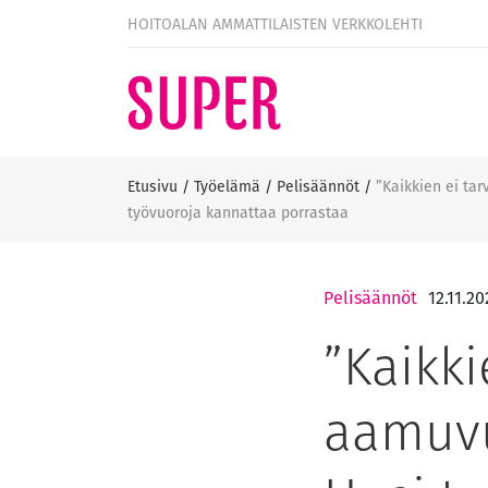
HOITOALAN AMMATTILAISTEN VERKKOLEHTI
Etusivu
/
Työelämä
/
Pelisäännöt
/
”Kaikkien ei tar
työvuoroja kannattaa porrastaa
Pelisäännöt
12.11.2
”Kaikki
aamuvu