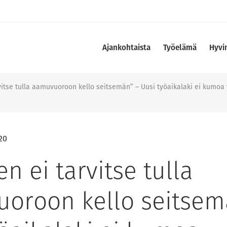
Ajankohtaista
Työelämä
Hyvi
vitse tulla aamuvuoroon kello seitsemän” – Uusi työaikalaki ei kumoa 
020
en ei tarvitse tulla
oroon kello seitsem