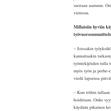
suoraan aamuun. Omaa
viettoon.
Millaisiin hyviin k
työvuorosuunnittel
– Joissakin työyksik
kannattaakin tarkaste
työntekijöiden tulla
myös työn ja perhe-e
viedä lapsensa päivä
– Kun töihin tullaan 
hoidetaan. Onko syytä
käydään pikainen kes