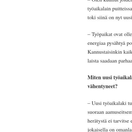
työaikalain puitteiss
toki siinä on nyt uus
– Työpaikat ovat olle
energiaa pysähtyä po
Kannustaisinkin kaik
laista saadaan parhaa
Miten uusi työaikal
vähentyneet?
– Uusi työaikalaki t
suoraan aamuseitsem
herätystä ei tarvits
jokaisella on omanlai