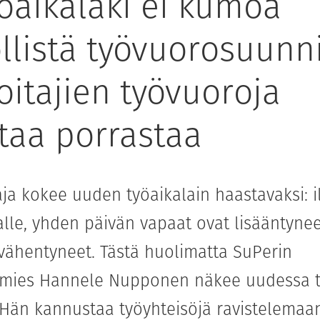
yöaikalaki ei kumoa
llistä työvuorosuunni
oitajien työvuoroja
taa porrastaa
aja kokee uuden työaikalain haastavaksi: i
lle, yhden päivän vapaat ovat lisääntynee
 vähentyneet. Tästä huolimatta SuPerin
mies Hannele Nupponen näkee uudessa ty
 Hän kannustaa työyhteisöjä ravistelemaa