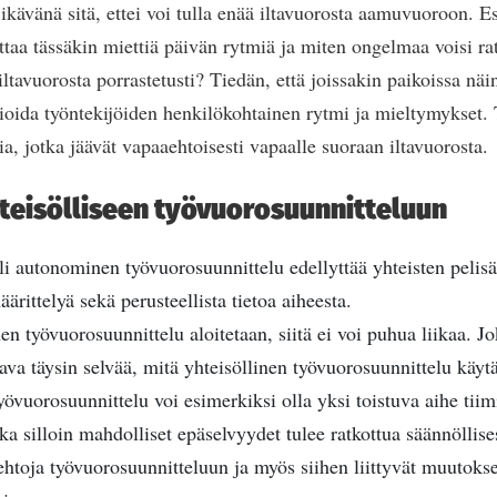
ikävänä sitä, ettei voi tulla enää iltavuorosta aamuvuoroon. E
ttaa tässäkin miettiä päivän rytmiä ja miten ongelmaa voisi ra
iltavuorosta porrastetusti? Tiedän, että joissakin paikoissa näi
oida työntekijöiden henkilökohtainen rytmi ja mieltymykset. 
a, jotka jäävät vapaaehtoisesti vapaalle suoraan iltavuorosta.
hteisölliseen työvuorosuunnitteluun
li autonominen työvuorosuunnittelu edellyttää yhteisten pelisä
ärittelyä sekä perusteellista tietoa aiheesta.
en työvuorosuunnittelu aloitetaan, siitä ei voi puhua liikaa. Jo
tava täysin selvää, mitä yhteisöllinen työvuorosuunnittelu käyt
yövuorosuunnittelu voi esimerkiksi olla yksi toistuva aihe tiim
oska silloin mahdolliset epäselvyydet tulee ratkottua säännöllise
ehtoja työvuorosuunnitteluun ja myös siihen liittyvät muutoks