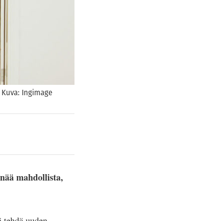
. Kuva: Ingimage
nää mahdollista,
ää tehdä uuden