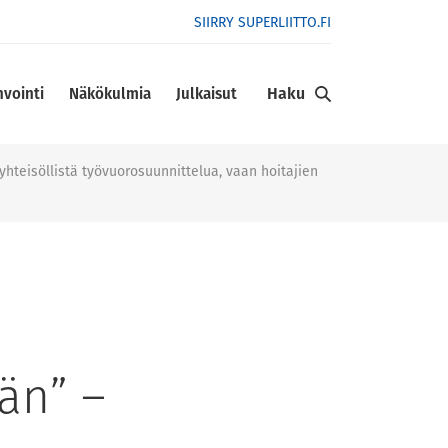
SIIRRY SUPERLIITTO.FI
Haku
nvointi
Näkökulmia
Julkaisut
yhteisöllistä työvuorosuunnittelua, vaan hoitajien
än” –