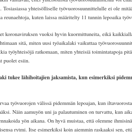
a. Tosiasiassa yhteisölliselle työvuorosuunnittelulle ei ole mitä
ia reunaehtoja, kuten laissa määritelty 11 tunnin lepoaika työv
et koronaviruksen vuoksi hyvin kuormittuneita, eikä kaikkialla
htimaan sitä, miten uusi työaikalaki vaikuttaa työvuorosuunni
kia työyhteisöjä ratkomaan, miten yhteisiä toimintatapoja pitäi
t puolet esiin.
aki tukee lähihoitajien jaksamista, kun esimerkiksi pide
urvaa työvuorojen välissä pidemmän lepoajan, kun iltavuorosta
äksi. Näin aamuyön uni ja palautuminen on turvattu, kun aik
e ennakoida yön aikana. On hyvä muistaa, että olemme ihmisinä 
sensa rytmi. Itse esimerkiksi koin aiemmin raskaaksi sen, että