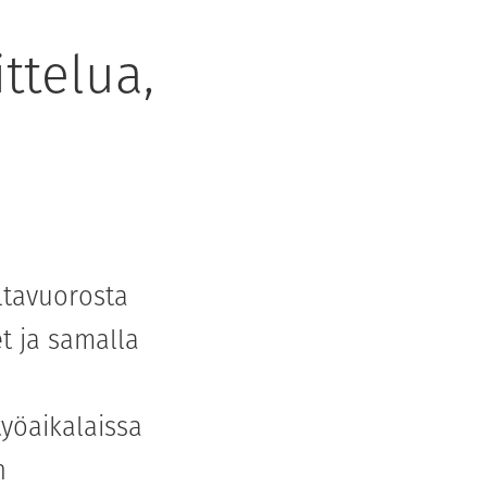
ttelua,
ltavuorosta
t ja samalla
öaikalaissa
n