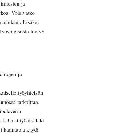
simiesten ja
tkoa. Voisivatko
n tehdään. Lisäksi
Työyhteisöstä löytyy
äntöjen ja
kaiselle työyhteisön
ännössä tarkoittaa.
ipalaverin
sti. Uusi työaikalaki
et kannattaa käydä