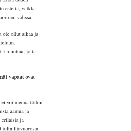
än estettä, vaikka
uorojen välissä.
 ole ollut aikaa ja
tteluun.
si muuttaa, jotta
mmät vapaat ovat
 ei voi mennä töihin
aista aamua ja
erilaisia ja
 tulin iltavuorosta