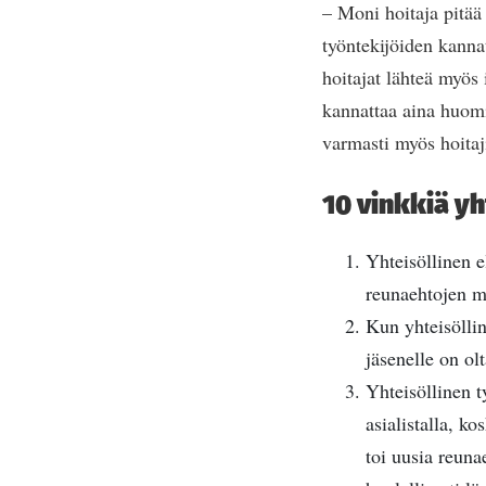
– Moni hoitaja pitää 
työntekijöiden kanna
hoitajat lähteä myös 
kannattaa aina huomi
varmasti myös hoitaji
10 vinkkiä y
Yhteisöllinen e
reunaehtojen mä
Kun yhteisöllin
jäsenelle on ol
Yhteisöllinen t
asialistalla, k
toi uusia reuna