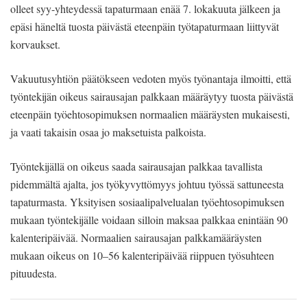
olleet syy-yhteydessä tapaturmaan enää 7. lokakuuta jälkeen ja
epäsi häneltä tuosta päivästä eteenpäin työtapaturmaan liittyvät
korvaukset.
Vakuutusyhtiön päätökseen vedoten myös työnantaja ilmoitti, että
työntekijän oikeus sairausajan palkkaan määräytyy tuosta päivästä
eteenpäin työehtosopimuksen normaalien määräysten mukaisesti,
ja vaati takaisin osaa jo maksetuista palkoista.
Työntekijällä on oikeus saada sairausajan palkkaa tavallista
pidemmältä ajalta, jos työkyvyttömyys johtuu työssä sattuneesta
tapaturmasta. Yksityisen sosiaalipalvelualan työehtosopimuksen
mukaan työntekijälle voidaan silloin maksaa palkkaa enintään 90
kalenteripäivää. Normaalien sairausajan palkkamääräysten
mukaan oikeus on 10–56 kalenteripäivää riippuen työsuhteen
pituudesta.