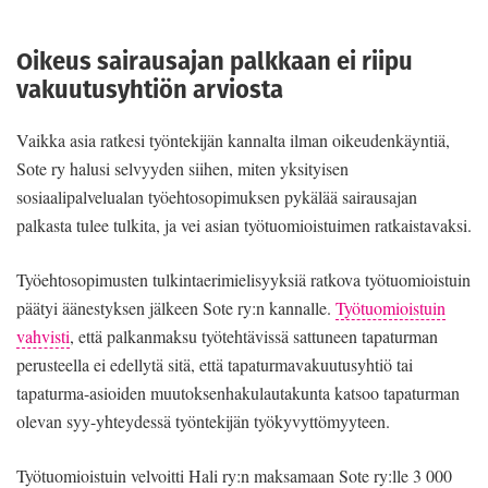
Oikeus sairausajan palkkaan ei riipu
vakuutusyhtiön arviosta
Vaikka asia ratkesi työntekijän kannalta ilman oikeudenkäyntiä,
Sote ry halusi selvyyden siihen, miten yksityisen
sosiaalipalvelualan työehtosopimuksen pykälää sairausajan
palkasta tulee tulkita, ja vei asian työtuomioistuimen ratkaistavaksi.
Työehtosopimusten tulkintaerimielisyyksiä ratkova työtuomioistuin
päätyi äänestyksen jälkeen Sote ry:n kannalle.
Työtuomioistuin
vahvisti
, että palkanmaksu työtehtävissä sattuneen tapaturman
perusteella ei edellytä sitä, että tapaturmavakuutusyhtiö tai
tapaturma-asioiden muutoksenhakulautakunta katsoo tapaturman
olevan syy-yhteydessä työntekijän työkyvyttömyyteen.
Työtuomioistuin velvoitti Hali ry:n maksamaan Sote ry:lle 3 000