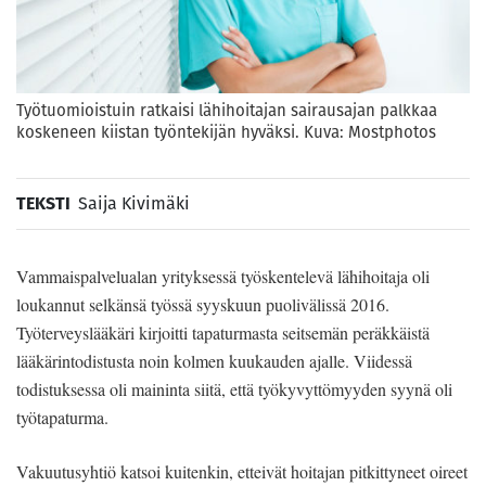
Työtuomioistuin ratkaisi lähihoitajan sairausajan palkkaa
koskeneen kiistan työntekijän hyväksi. Kuva: Mostphotos
TEKSTI
Saija Kivimäki
Vammaispalvelualan yrityksessä työskentelevä lähihoitaja oli
loukannut selkänsä työssä syyskuun puolivälissä 2016.
Työterveyslääkäri kirjoitti tapaturmasta seitsemän peräkkäistä
lääkärintodistusta noin kolmen kuukauden ajalle. Viidessä
todistuksessa oli maininta siitä, että työkyvyttömyyden syynä oli
työtapaturma.
Vakuutusyhtiö katsoi kuitenkin, etteivät hoitajan pitkittyneet oireet