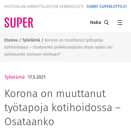
HOITOALAN AMMATTILAISTEN VERKKOLEHTI
SIIRRY SUPERLIITTO.FI
Haku
Etusivu
/
Työelämä
/
Korona on muuttanut työtapoja
kotihoidossa – Osataanko poikkeusajasta ottaa opiksi vai
palataanko samaan vanhaan?
Työelämä
17.5.2021
Korona on muuttanut
työtapoja kotihoidossa –
Osataanko