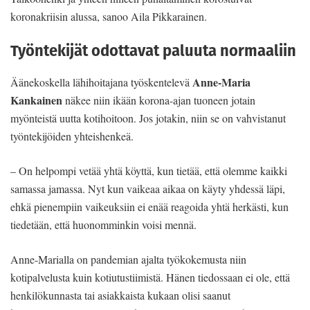
koronakriisin alussa, sanoo Aila Pikkarainen.
Työntekijät odottavat paluuta normaaliin
Anne-Maria
Äänekoskella lähihoitajana työskentelevä
Kankainen
näkee niin ikään korona-ajan tuoneen jotain
myönteistä uutta kotihoitoon. Jos jotakin, niin se on vahvistanut
työntekijöiden yhteishenkeä.
– On helpompi vetää yhtä köyttä, kun tietää, että olemme kaikki
samassa jamassa. Nyt kun vaikeaa aikaa on käyty yhdessä läpi,
ehkä pienempiin vaikeuksiin ei enää reagoida yhtä herkästi, kun
tiedetään, että huonomminkin voisi mennä.
Anne-Marialla on pandemian ajalta työkokemusta niin
kotipalvelusta kuin kotiutustiimistä. Hänen tiedossaan ei ole, että
henkilökunnasta tai asiakkaista kukaan olisi saanut