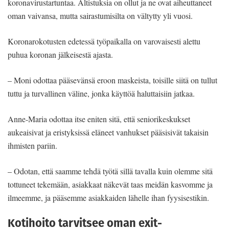
koronavirustartuntaa. Altistuksia on ollut ja ne ovat aiheuttaneet
oman vaivansa, mutta sairastumisilta on vältytty yli vuosi.
Koronarokotusten edetessä työpaikalla on varovaisesti alettu
puhua koronan jälkeisestä ajasta.
– Moni odottaa pääsevänsä eroon maskeista, toisille siitä on tullut
tuttu ja turvallinen väline, jonka käyttöä haluttaisiin jatkaa.
Anne-Maria odottaa itse eniten sitä, että seniorikeskukset
aukeaisivat ja eristyksissä eläneet vanhukset pääsisivät takaisin
ihmisten pariin.
– Odotan, että saamme tehdä työtä sillä tavalla kuin olemme sitä
tottuneet tekemään, asiakkaat näkevät taas meidän kasvomme ja
ilmeemme, ja pääsemme asiakkaiden lähelle ihan fyysisestikin.
Kotihoito tarvitsee oman exit-