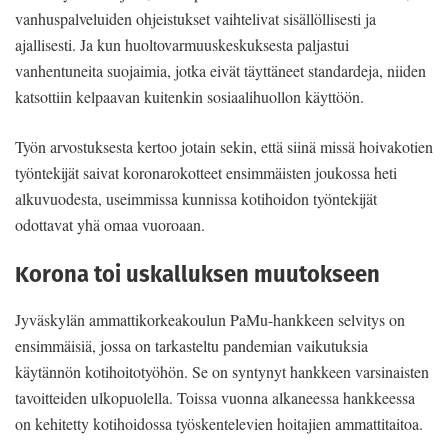
vanhuspalveluiden ohjeistukset vaihtelivat sisällöllisesti ja
ajallisesti. Ja kun huoltovarmuuskeskuksesta paljastui
vanhentuneita suojaimia, jotka eivät täyttäneet standardeja, niiden
katsottiin kelpaavan kuitenkin sosiaalihuollon käyttöön.
Työn arvostuksesta kertoo jotain sekin, että siinä missä hoivakotien
työntekijät saivat koronarokotteet ensimmäisten joukossa heti
alkuvuodesta, useimmissa kunnissa kotihoidon työntekijät
odottavat yhä omaa vuoroaan.
Korona toi uskalluksen muutokseen
Jyväskylän ammattikorkeakoulun PaMu-hankkeen selvitys on
ensimmäisiä, jossa on tarkasteltu pandemian vaikutuksia
käytännön kotihoitotyöhön. Se on syntynyt hankkeen varsinaisten
tavoitteiden ulkopuolella. Toissa vuonna alkaneessa hankkeessa
on kehitetty kotihoidossa työskentelevien hoitajien ammattitaitoa.