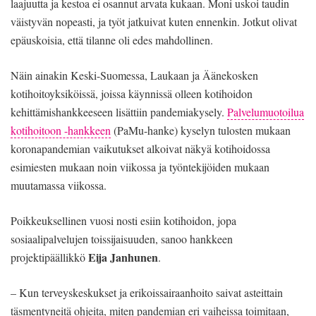
laajuutta ja kestoa ei osannut arvata kukaan. Moni uskoi taudin
väistyvän nopeasti, ja työt jatkuivat kuten ennenkin. Jotkut olivat
epäuskoisia, että tilanne oli edes mahdollinen.
Näin ainakin Keski-Suomessa, Laukaan ja Äänekosken
kotihoitoyksiköissä, joissa käynnissä olleen kotihoidon
kehittämishankkeeseen lisättiin pandemiakysely.
Palvelumuotoilua
kotihoitoon -hankkeen
(PaMu-hanke) kyselyn tulosten mukaan
koronapandemian vaikutukset alkoivat näkyä kotihoidossa
esimiesten mukaan noin viikossa ja työntekijöiden mukaan
muutamassa viikossa.
Poikkeuksellinen vuosi nosti esiin kotihoidon, jopa
sosiaalipalvelujen toissijaisuuden, sanoo hankkeen
Eija Janhunen
projektipäällikkö
.
– Kun terveyskeskukset ja erikoissairaanhoito saivat asteittain
täsmentyneitä ohjeita, miten pandemian eri vaiheissa toimitaan,