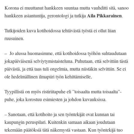
Korona ei muuttanut hankkeen suuntaa mutta vauhditti sitä, sanoo
Aila Pikkarainen
hankkeen asiantuntija, gerontologi ja tutkija
.
Tutkijoiden kuva kotihoidossa tehtävästä työstä ei ollut liian
ruusuinen.
– Jo alussa huomasimme, että kotihoidossa työhön suhtaudutaan
jokapäiväisenä selviytymistaisteluna. Puhutaan, että selvittiin tästä
päivästä, ja että taas tuli ongelmia, mutta niistäkin selvittiin. Se ei
ole hedelmällinen ilmapiiri työn kehittämiselle,
Tyypillistä on myös ristiriitapuhe eli ”toisaalta mutta toisaalta”-
puhe, joka korostuu esimiesten ja johdon kuvauksissa.
– Sanotaan, että kotihoito ja sen työntekijät ovat kunnan tai
kaupungin peruspilari. Kuitenkin samaan aikaan joudutaan
tekemään päätöksiä tätä näkemystä vastaan. Kun työntekijä tuo