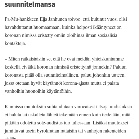
suunnitelmansa
Pa-Mu-hankkeen Eija Janhunen toivoo, että kulunut vuosi olisi
havahduttanut huomaamaan, kuinka helposti ikääntyneet on
koronan nimissä eristetty omiin oloihinsa ilman sosiaalisia
kontakteja.
– Miten ratkaistaisiin se, että he ovat meidän yhteiskuntamme
keskellä eivätkä koronan nimissä eristettyinä jonnekin? Paluun
koronasta pitää olla suunnitelmallinen, paluu johonkin uuteen,
jossa otetaan hyvät käytännöt korona-ajasta mutta ei palata
vanhoihin huonoihin käytäntöihin.
Kunnissa muutoksiin suhtaudutaan varovaisesti. Isoja uudistuksia
ei haluta tai uskalleta lähteä tekemään ennen kuin tiedetään, mitä
pitkään odotettu sote-uudistus tuo tullessaan. Lisäksi muutokset
jumittuvat usein byrokratian rattaisiin tai vanhojen rakenteiden
sisään.