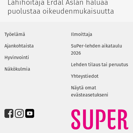
Lähihoitaja Erdal Aslan haluaa
puolustaa oikeudenmukaisuutta
Työelämä
Ilmoittaja
Ajankohtaista
SuPer-lehden aikataulu
2026
Hyvinvointi
Lehden tilaus tai peruutus
Näkökulmia
Yhteystiedot
Näytä omat
evästeasetukseni