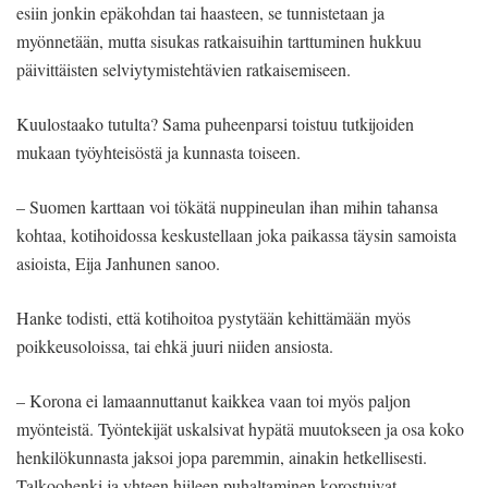
esiin jonkin epäkohdan tai haasteen, se tunnistetaan ja
myönnetään, mutta sisukas ratkaisuihin tarttuminen hukkuu
päivittäisten selviytymistehtävien ratkaisemiseen.
Kuulostaako tutulta? Sama puheenparsi toistuu tutkijoiden
mukaan työyhteisöstä ja kunnasta toiseen.
– Suomen karttaan voi tökätä nuppineulan ihan mihin tahansa
kohtaa, kotihoidossa keskustellaan joka paikassa täysin samoista
asioista, Eija Janhunen sanoo.
Hanke todisti, että kotihoitoa pystytään kehittämään myös
poikkeusoloissa, tai ehkä juuri niiden ansiosta.
– Korona ei lamaannuttanut kaikkea vaan toi myös paljon
myönteistä. Työntekijät uskalsivat hypätä muutokseen ja osa koko
henkilökunnasta jaksoi jopa paremmin, ainakin hetkellisesti.
Talkoohenki ja yhteen hiileen puhaltaminen korostuivat