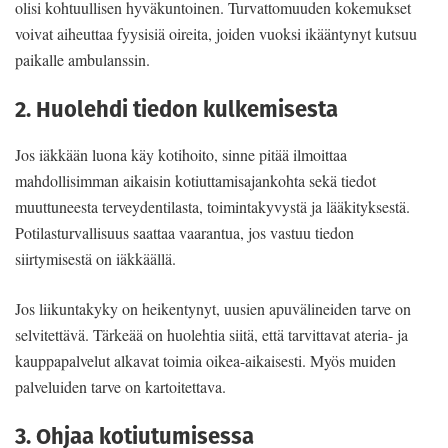
olisi kohtuullisen hyväkuntoinen. Turvattomuuden kokemukset
voivat aiheuttaa fyysisiä oireita, joiden vuoksi ikääntynyt kutsuu
paikalle ambulanssin.
2. Huolehdi tiedon kulkemisesta
Jos iäkkään luona käy kotihoito, sinne pitää ilmoittaa
mahdollisimman aikaisin kotiuttamisajankohta sekä tiedot
muuttuneesta terveydentilasta, toimintakyvystä ja lääkityksestä.
Potilasturvallisuus saattaa vaarantua, jos vastuu tiedon
siirtymisestä on iäkkäällä.
Jos liikuntakyky on heikentynyt, uusien apuvälineiden tarve on
selvitettävä. Tärkeää on huolehtia siitä, että tarvittavat ateria- ja
kauppapalvelut alkavat toimia oikea-aikaisesti. Myös muiden
palveluiden tarve on kartoitettava.
3. Ohjaa kotiutumisessa