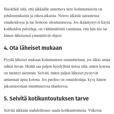
Huolehdi siitä, että iäkkäälle annettava tieto kotiutumisesta on
johdonmukaista ja oikea-aikaista. Neuvo iäkästä sairautensa
omahoidossa ja tue hoitoon sitoutumisessa. Jos ikääntynyt ei käytä
kotihoidon palveluja, on välttämätöntä varmistaa, että hän itse tai
hänen läheisensä ymmärtävät ohjeet.
4. Ota läheiset mukaan
Pyydä läheiset mukaan kotiutumisen suunnitteluun, jos iäkäs antaa
siihen luvan. Heiltä saa paljon hyödyllistä tietoa siitä, miten kotona
on mennyt aiemmin. Selvitä, miten paljon läheiset pystyvät
antamaan apua kotona. Jos puoliso on omaishoitaja, kysy hänen
jaksamisestaan muuttuneessa tilanteessa.
5. Selvitä kotikuntoutuksen tarve
Selvitä iäkkään mahdollisuus saada kotikuntoutusta. Viikosta