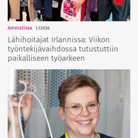
Ammatissa
1.7.2026
Lähihoitajat Irlannissa: Viikon
työntekijävaihdossa tutustuttiin
paikalliseen työarkeen