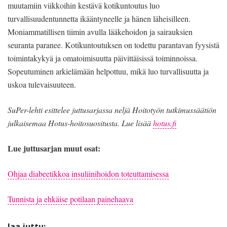
muutamiin viikkoihin kestävä kotikuntoutus luo
turvallisuudentunnetta ikääntyneelle ja hänen läheisilleen.
Moniammatillisen tiimin avulla lääkehoidon ja sairauksien
seuranta paranee. Kotikuntoutuksen on todettu parantavan fyysistä
toimintakykyä ja omatoimisuutta päivittäisissä toiminnoissa.
Sopeutuminen arkielämään helpottuu, mikä luo turvallisuutta ja
uskoa tulevaisuuteen.
SuPer-lehti esittelee juttusarjassa neljä Hoitotyön tutkimussäätiön
julkaisemaa Hotus-hoitosuositusta. Lue lisää
hotus.fi
Lue juttusarjan muut osat:
Ohjaa diabeetikkoa insuliinihoidon toteuttamisessa
Tunnista ja ehkäise potilaan painehaava