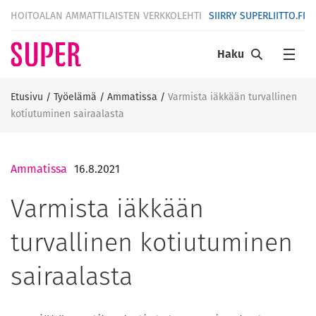
HOITOALAN AMMATTILAISTEN VERKKOLEHTI
SIIRRY SUPERLIITTO.FI
Haku
Etusivu
/
Työelämä
/
Ammatissa
/
Varmista iäkkään turvallinen
kotiutuminen sairaalasta
Ammatissa
16.8.2021
Varmista iäkkään
turvallinen kotiutuminen
sairaalasta