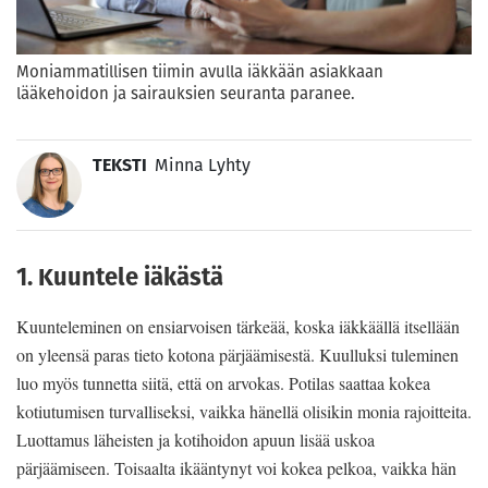
Moniammatillisen tiimin avulla iäkkään asiakkaan
lääkehoidon ja sairauksien seuranta paranee.
TEKSTI
Minna Lyhty
1. Kuuntele iäkästä
Kuunteleminen on ensiarvoisen tärkeää, koska iäkkäällä itsellään
on yleensä paras tieto kotona pärjäämisestä. Kuulluksi tuleminen
luo myös tunnetta siitä, että on arvokas. Potilas saattaa kokea
kotiutumisen turvalliseksi, vaikka hänellä olisikin monia rajoitteita.
Luottamus läheisten ja kotihoidon apuun lisää uskoa
pärjäämiseen. Toisaalta ikääntynyt voi kokea pelkoa, vaikka hän