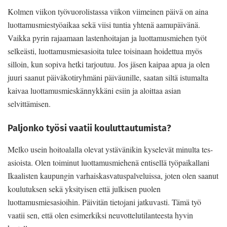
Kolmen viikon työvuorolistassa viikon viimeinen päivä on aina
luottamusmiestyöaikaa sekä viisi tuntia yhtenä aamupäivänä.
Vaikka pyrin rajaamaan lastenhoitajan ja luottamusmiehen työt
selkeästi, luottamusmiesasioita tulee toisinaan hoidettua myös
silloin, kun sopiva hetki tarjoutuu. Jos jäsen kaipaa apua ja olen
juuri saanut päiväkotiryhmäni päiväunille, saatan siltä istumalta
kaivaa luottamusmieskännykkäni esiin ja aloittaa asian
selvittämisen.
Paljonko työsi vaatii kouluttautumista?
Melko usein hoitoalalla olevat ystävänikin kyselevät minulta tes-
asioista. Olen toiminut luottamusmiehenä entisellä työpaikallani
Ikaalisten kaupungin varhaiskasvatuspalveluissa, joten olen saanut
koulutuksen sekä yksityisen että julkisen puolen
luottamusmiesasioihin. Päivitän tietojani jatkuvasti. Tämä työ
vaatii sen, että olen esimerkiksi neuvottelutilanteesta hyvin