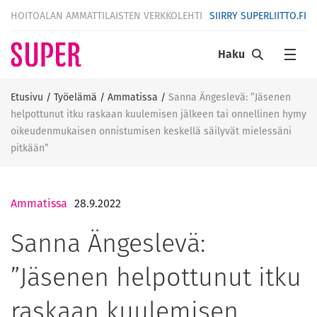
HOITOALAN AMMATTILAISTEN VERKKOLEHTI
SIIRRY SUPERLIITTO.FI
Haku
Etusivu
/
Työelämä
/
Ammatissa
/
Sanna Ängeslevä: ”Jäsenen
helpottunut itku raskaan kuulemisen jälkeen tai onnellinen hymy
oikeudenmukaisen onnistumisen keskellä säilyvät mielessäni
pitkään”
Ammatissa
28.9.2022
Sanna Ängeslevä:
”Jäsenen helpottunut itku
raskaan kuulemisen