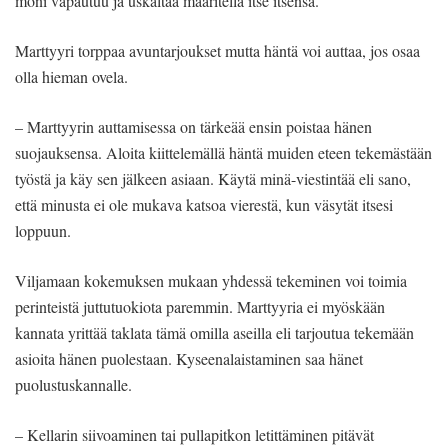
moni vapautuu ja uskaltaa määritellä itse itsensä.
Marttyyri torppaa avuntarjoukset mutta häntä voi auttaa, jos osaa
olla hieman ovela.
– Marttyyrin auttamisessa on tärkeää ensin poistaa hänen
suojauksensa. Aloita kiittelemällä häntä muiden eteen tekemästään
työstä ja käy sen jälkeen asiaan. Käytä minä-viestintää eli sano,
että minusta ei ole mukava katsoa vierestä, kun väsytät itsesi
loppuun.
Viljamaan kokemuksen mukaan yhdessä tekeminen voi toimia
perinteistä juttutuokiota paremmin. Marttyyria ei myöskään
kannata yrittää taklata tämä omilla aseilla eli tarjoutua tekemään
asioita hänen puolestaan. Kyseenalaistaminen saa hänet
puolustuskannalle.
– Kellarin siivoaminen tai pullapitkon letittäminen pitävät