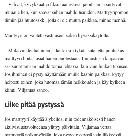
– Vahvat, kyvykkäät ja fiksut äänestävät jaloillaan ja siirtyvät
muualle heti, kun saavat siihen mahdollisuuden. Marttyyripomon
tiimiin jää huutosakki, jolla ei ole muuta paikkaa, minne mennä.
Marttyyri on valitettavasti usein sokea hyväksikäytölle.
– Mukavuudenhaluinen ja laiska voi tykätä siitä, että puuhakas
marttyyri hoitaa asiat hänen puolestaan. Tunnustusta kaipaavan
saa suorittamaan mahdottomia tehtäviä, kun vain hiukan lipaisee.
Jos ihminen ei pysty näyttämään muille kaapin paikkaa, löytyy
helposti toinen, joka huomaa tämän heikkouden ja käy kylkeen
kiinni, Viljamaa sanoo.
Liike pitää pystyssä
Jos marttyyri käyttää älykelloa, niin todennäköisesti hänen
aktiivisuustavoitteensa ylittyy päivittäin. Viljamaa vertaa
marttyyriä polkupyörään, joka pysyy pystyssä vain liikkeessä.