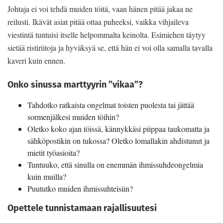
Johtaja ei voi tehdä muiden töitä, vaan hänen pitää jakaa ne
reilusti. Ikävät asiat pitää ottaa puheeksi, vaikka vihjaileva
viestintä tuntuisi itselle helpommalta keinolta. Esimiehen täytyy
sietää ristiriitoja ja hyväksyä se, että hän ei voi olla samalla tavalla
kaveri kuin ennen.
Onko sinussa marttyyrin ”vikaa”?
Tahdotko ratkaista ongelmat toisten puolesta tai jättää
sormenjälkesi muiden töihin?
Oletko koko ajan töissä, kännykkäsi piippaa taukomatta ja
sähköpostikin on tukossa? Oletko lomallakin ahdistunut ja
mietit työasioita?
Tuntuuko, että sinulla on enemmän ihmissuhdeongelmia
kuin muilla?
Puututko muiden ihmissuhteisiin?
Opettele tunnistamaan rajallisuutesi