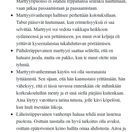
Marttyyripuoliso ei istahda reppanansa seuraksi nauttimaan,
vaan jatkaa passaamistaan ja paasaamistaan.
Marttyyrivanhempi hallitsee perhettään kolotuksillaan.
Tabut pääsevät luutumaan, kun erimielisyyksiä ei saa
selvittää. Marttyyri voi vedota vaikkapa heikkoon
sydämeensä ja sen pettämiseen, jos muut ovat keljuja eli
yrittävät kyseenalaistaa tukahduttavan pörräämisen.
Päihderiippuvainen marttyyri saattaa selitellä, että en
haluaisi juoda, mutta on pakko, kun te muut olette niin
tyhmiä.
Marttyyrivanhemman käytös voi olla suoranaista
lyttäämistä. Sen sijaan, että hän kannustaisi yrittämään, hän
väheksyy, että ei tässä suvussa ennenkään ole mihinkään
korkeakouluihin menty ja et sinä siellä pärjäisi kuitenkaan.
Aina löytyy varoittava tarina tutusta, jolle kävi köpelösti,
kun luuli itsestään liikoja.
Läheisriippuvainen vanhempi haluaa tehdä asiat lastensa
puolesta. Osittain taustalla on hyvä tarkoitus olla avuksi,
osittain epätoivoinen keino hallita omaa ahdistusta. Aitoa ja