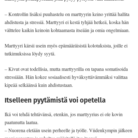
– Kontrollin lisäksi puuhastelu on marttyyrin keino yrittää hallita
ahdistusta ja stressiä. Marttyyri ei kestä tyhjää hetkeä, koska hän
välttelee kaikin keinoin kohtaamasta itseään ja omia ongelmiaan.
Marttyyri kärsii usein myös epämääräisistä kolotuksista, joille ei
tutkimuksissa löydy syytä.
– Kivut ovat todellisia, mutta marttyyrilla on tapana somatisoida
stressiään. Hän kokee sosiaalisesti hyväksyttävämmäksi valittaa
kipeää selkäänsä kuin ahdistustaan.
Itselleen pyytämistä voi opetella
Ikä voi tehdä tehtävänsä, etenkin, jos marttyyrius ei ole kovin
paatunutta laatua.
– Nuorena eletään usein perheelle ja työlle. Viidenkympin jälkeen