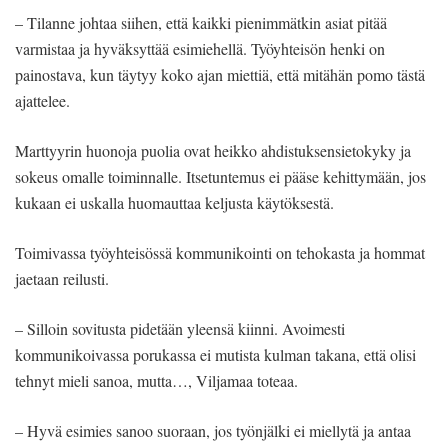
– Tilanne johtaa siihen, että kaikki pienimmätkin asiat pitää
varmistaa ja hyväksyttää esimiehellä. Työyhteisön henki on
painostava, kun täytyy koko ajan miettiä, että mitähän pomo tästä
ajattelee.
Marttyyrin huonoja puolia ovat heikko ahdistuksensietokyky ja
sokeus omalle toiminnalle. Itsetuntemus ei pääse kehittymään, jos
kukaan ei uskalla huomauttaa keljusta käytöksestä.
Toimivassa työyhteisössä kommunikointi on tehokasta ja hommat
jaetaan reilusti.
– Silloin sovitusta pidetään yleensä kiinni. Avoimesti
kommunikoivassa porukassa ei mutista kulman takana, että olisi
tehnyt mieli sanoa, mutta…, Viljamaa toteaa.
– Hyvä esimies sanoo suoraan, jos työnjälki ei miellytä ja antaa