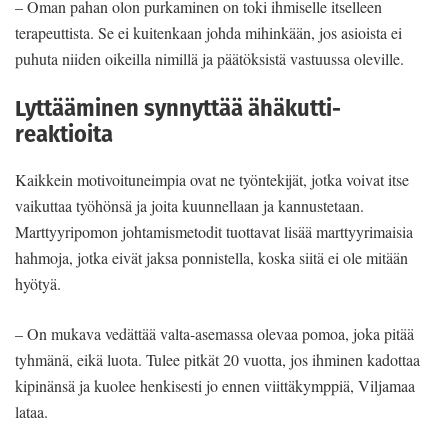
– Oman pahan olon purkaminen on toki ihmiselle itselleen
terapeuttista. Se ei kuitenkaan johda mihinkään, jos asioista ei
puhuta niiden oikeilla nimillä ja päätöksistä vastuussa oleville.
Lyttääminen synnyttää ähäkutti-
reaktioita
Kaikkein motivoituneimpia ovat ne työntekijät, jotka voivat itse
vaikuttaa työhönsä ja joita kuunnellaan ja kannustetaan.
Marttyyripomon johtamismetodit tuottavat lisää marttyyrimaisia
hahmoja, jotka eivät jaksa ponnistella, koska siitä ei ole mitään
hyötyä.
– On mukava vedättää valta-asemassa olevaa pomoa, joka pitää
tyhmänä, eikä luota. Tulee pitkät 20 vuotta, jos ihminen kadottaa
kipinänsä ja kuolee henkisesti jo ennen viittäkymppiä, Viljamaa
lataa.