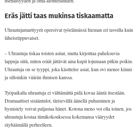
itsenäisyyden ja oma-aloitteisuuden.
Eräs jätti taas mukinsa tiskaamatta
Uhrautujamarttyyrit operoivat työelämässä hieman eri tavoilla kuin
läheisriippuvaiset.
– Uhrautuja tiskaa toisten astiat, mutta kirjoittaa paheksuvia
lappuja siitä, miten eräät jättävät aina kupit lojumaan pitkin poikin.
Uhrautuja on se tyyppi, joka käsittelee asiat, kun ovi menee kiinni
ja silloinkin väärän ihmisen kanssa.
Työpaikalla uhrautuja ei välttämättä pidä kovaa ääntä itsestään.
Dramaattiset sisääntulot, tärisevällä äänellä puhuminen ja
hymistely voivat paljastaa hänet. Kotona meno voi olla toinen, jos
uhrautuja kostaa tiimikokouksessa kokemansa vääryydet
räyhäämällä perheelleen.