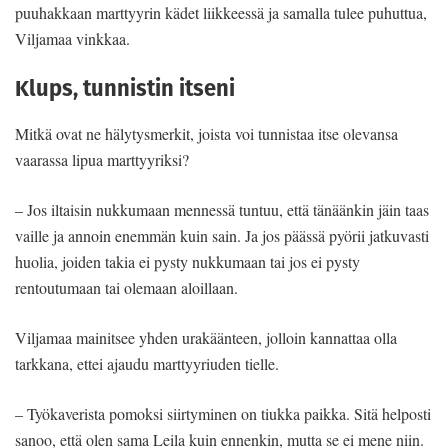
puuhakkaan marttyyrin kädet liikkeessä ja samalla tulee puhuttua,
Viljamaa vinkkaa.
Klups, tunnistin itseni
Mitkä ovat ne hälytysmerkit, joista voi tunnistaa itse olevansa
vaarassa lipua marttyyriksi?
– Jos iltaisin nukkumaan mennessä tuntuu, että tänäänkin jäin taas
vaille ja annoin enemmän kuin sain. Ja jos päässä pyörii jatkuvasti
huolia, joiden takia ei pysty nukkumaan tai jos ei pysty
rentoutumaan tai olemaan aloillaan.
Viljamaa mainitsee yhden urakäänteen, jolloin kannattaa olla
tarkkana, ettei ajaudu marttyyriuden tielle.
– Työkaverista pomoksi siirtyminen on tiukka paikka. Sitä helposti
sanoo, että olen sama Leila kuin ennenkin, mutta se ei mene niin.