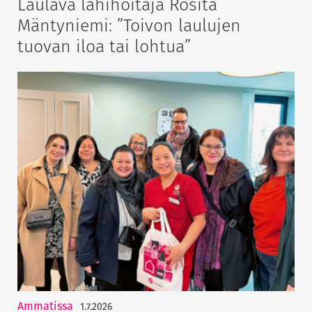
Laulava lähihoitaja Rosita
Mäntyniemi: ”Toivon laulujen
tuovan iloa tai lohtua”
Ammatissa
1.7.2026