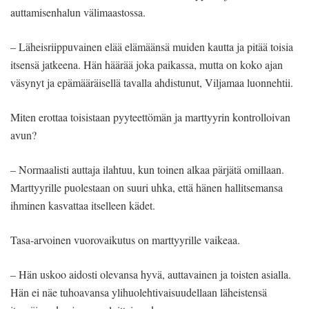
auttamisenhalun välimaastossa.
– Läheisriippuvainen elää elämäänsä muiden kautta ja pitää toisia
itsensä jatkeena. Hän häärää joka paikassa, mutta on koko ajan
väsynyt ja epämääräisellä tavalla ahdistunut, Viljamaa luonnehtii.
Miten erottaa toisistaan pyyteettömän ja marttyyrin kontrolloivan
avun?
– Normaalisti auttaja ilahtuu, kun toinen alkaa pärjätä omillaan.
Marttyyrille puolestaan on suuri uhka, että hänen hallitsemansa
ihminen kasvattaa itselleen kädet.
Tasa-arvoinen vuorovaikutus on marttyyrille vaikeaa.
– Hän uskoo aidosti olevansa hyvä, auttavainen ja toisten asialla.
Hän ei näe tuhoavansa ylihuolehtivaisuudellaan läheistensä