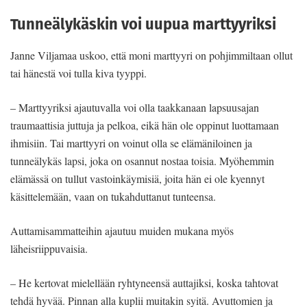
Tunneälykäskin voi uupua marttyyriksi
Janne Viljamaa uskoo, että moni marttyyri on pohjimmiltaan ollut
tai hänestä voi tulla kiva tyyppi.
– Marttyyriksi ajautuvalla voi olla taakkanaan lapsuusajan
traumaattisia juttuja ja pelkoa, eikä hän ole oppinut luottamaan
ihmisiin. Tai marttyyri on voinut olla se elämäniloinen ja
tunneälykäs lapsi, joka on osannut nostaa toisia. Myöhemmin
elämässä on tullut vastoinkäymisiä, joita hän ei ole kyennyt
käsittelemään, vaan on tukahduttanut tunteensa.
Auttamisammatteihin ajautuu muiden mukana myös
läheisriippuvaisia.
– He kertovat mielellään ryhtyneensä auttajiksi, koska tahtovat
tehdä hyvää. Pinnan alla kuplii muitakin syitä. Avuttomien ja