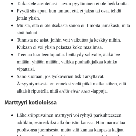
Tarkastele asenteitasi – avun pyytäminen ei ole heikkoutta.
Pyydä siis apua, kun tuntuu, että et jaksa tai osaa tehdä
jotain yksin.
Muista, että ei ole itsekästä sanoa ei. Ilmoita jämäkästi, mitä
sinä haluat.
Tunnista ne asiat, joihin voit vaikuttaa ja keskity niihin.
Kukaan ei voi yksin pelastaa koko maailmaa.
Treenaa luonteenlujuutta: heittäydy sohvalle, äläkä tee
mitään, yhtään mitään, vaikka puuhailujalkaa kuinka
vipattaisi.
Sano suoraan, jos työkaverien tiskit ärsyttävät.
Ärsyyntymisestä on onneksi vielä pitkä matka siihen, että
alkaisit ripustella niitä
eräät eivät osaa
-lappuja.
Marttyyri kotioloissa
Läheisriippuvainen marttyyri voi ryhtyä parisuhteeseen
addiktin, esimerkiksi alkoholistin kanssa. Hän marmattaa
puolisonsa juomisesta, mutta silti kantaa kaupasta kaljaa.