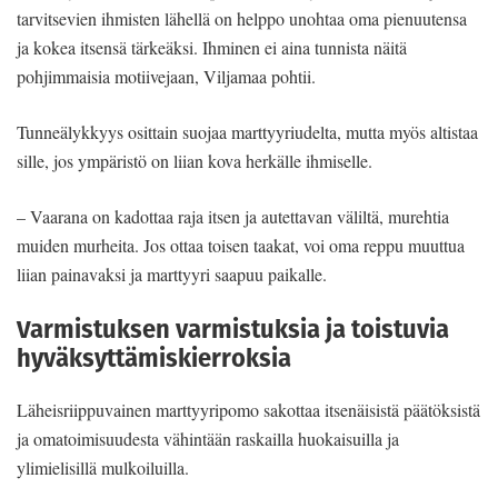
tarvitsevien ihmisten lähellä on helppo unohtaa oma pienuutensa
ja kokea itsensä tärkeäksi. Ihminen ei aina tunnista näitä
pohjimmaisia motiivejaan, Viljamaa pohtii.
Tunneälykkyys osittain suojaa marttyyriudelta, mutta myös altistaa
sille, jos ympäristö on liian kova herkälle ihmiselle.
– Vaarana on kadottaa raja itsen ja autettavan väliltä, murehtia
muiden murheita. Jos ottaa toisen taakat, voi oma reppu muuttua
liian painavaksi ja marttyyri saapuu paikalle.
Varmistuksen varmistuksia ja toistuvia
hyväksyttämiskierroksia
Läheisriippuvainen marttyyripomo sakottaa itsenäisistä päätöksistä
ja omatoimisuudesta vähintään raskailla huokaisuilla ja
ylimielisillä mulkoiluilla.