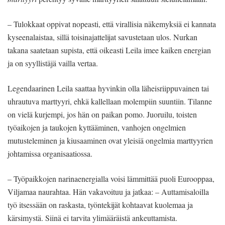
– Tulokkaat oppivat nopeasti, että virallisia näkemyksiä ei kannata
kyseenalaistaa, sillä toisinajattelijat savustetaan ulos. Nurkan
takana saatetaan supista, että oikeasti Leila imee kaiken energian
ja on syyllistäjä vailla vertaa.
Legendaarinen Leila saattaa hyvinkin olla läheisriippuvainen tai
uhrautuva marttyyri, ehkä kallellaan molempiin suuntiin. Tilanne
on vielä kurjempi, jos hän on paikan pomo. Juoruilu, toisten
työaikojen ja taukojen kyttääminen, vanhojen ongelmien
mutusteleminen ja kiusaaminen ovat yleisiä ongelmia marttyyrien
johtamissa organisaatiossa.
– Työpaikkojen narinaenergialla voisi lämmittää puoli Eurooppaa,
Viljamaa naurahtaa. Hän vakavoituu ja jatkaa: – Auttamisaloilla
työ itsessään on raskasta, työntekijät kohtaavat kuolemaa ja
kärsimystä. Siinä ei tarvita ylimääräistä ankeuttamista.