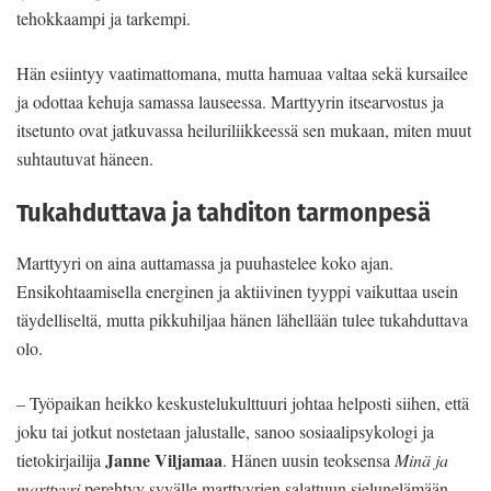
tehokkaampi ja tarkempi.
Hän esiintyy vaatimattomana, mutta hamuaa valtaa sekä kursailee
ja odottaa kehuja samassa lauseessa. Marttyyrin itsearvostus ja
itsetunto ovat jatkuvassa heiluriliikkeessä sen mukaan, miten muut
suhtautuvat häneen.
Tukahduttava ja tahditon tarmonpesä
Marttyyri on aina auttamassa ja puuhastelee koko ajan.
Ensikohtaamisella energinen ja aktiivinen tyyppi vaikuttaa usein
täydelliseltä, mutta pikkuhiljaa hänen lähellään tulee tukahduttava
olo.
– Työpaikan heikko keskustelukulttuuri johtaa helposti siihen, että
joku tai jotkut nostetaan jalustalle, sanoo sosiaalipsykologi ja
Janne Viljamaa
tietokirjailija
. Hänen uusin teoksensa
Minä ja
marttyyri
perehtyy syvälle marttyyrien salattuun sielunelämään.