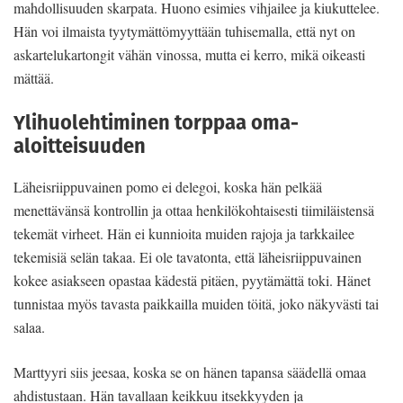
mahdollisuuden skarpata. Huono esimies vihjailee ja kiukuttelee.
Hän voi ilmaista tyytymättömyyttään tuhisemalla, että nyt on
askartelukartongit vähän vinossa, mutta ei kerro, mikä oikeasti
mättää.
Ylihuolehtiminen torppaa oma-
aloitteisuuden
Läheisriippuvainen pomo ei delegoi, koska hän pelkää
menettävänsä kontrollin ja ottaa henkilökohtaisesti tiimiläistensä
tekemät virheet. Hän ei kunnioita muiden rajoja ja tarkkailee
tekemisiä selän takaa. Ei ole tavatonta, että läheisriippuvainen
kokee asiakseen opastaa kädestä pitäen, pyytämättä toki. Hänet
tunnistaa myös tavasta paikkailla muiden töitä, joko näkyvästi tai
salaa.
Marttyyri siis jeesaa, koska se on hänen tapansa säädellä omaa
ahdistustaan. Hän tavallaan keikkuu itsekkyyden ja