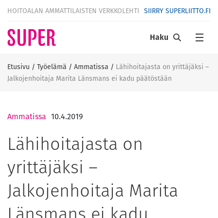
HOITOALAN AMMATTILAISTEN VERKKOLEHTI
SIIRRY SUPERLIITTO.FI
Haku
Etusivu
/
Työelämä
/
Ammatissa
/
Lähihoitajasta on yrittäjäksi –
Jalkojenhoitaja Marita Länsmans ei kadu päätöstään
Ammatissa
10.4.2019
Lähihoitajasta on
yrittäjäksi –
Jalkojenhoitaja Marita
Länsmans ei kadu