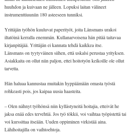
huuhdon ja kuivaan ne jälleen. Lopuksi laitan välineet
instrumenttiuuniin 180 asteeseen tunniksi.
Yrittäjän työhön kuuluvat paperityöt, joita Länsmans urakoi
iltatöinä kerralla enemmän. Kullanarvoisena hän pitää taitavaa
kirjanpitäjää. Yrittäjän ei kannata tehdä kaikkea itse.
Länsmans on tyytyväinen siihen, että uskalsi perustaa yrityksen.
Asiakkaita on ollut niin paljon, ettei hoitotyön keikoille ole ollut
tarvetta.
Hän haluaa kannustaa muitakin hyppäämään omasta työstä
rohkeasti pois, jos kaipaa uusia haasteita.
– Olen nähnyt työhönsä niin kyllästyneitä hoitajia, etteivät he
jaksa enää edes tervehtiä. Jos työ tökkii, voi vaihtaa työpistettä tai
voi kurssittaa itseään. Uuden oppiminen virkistää aina.
Lähihoitajilla on vaihtoehtoja.