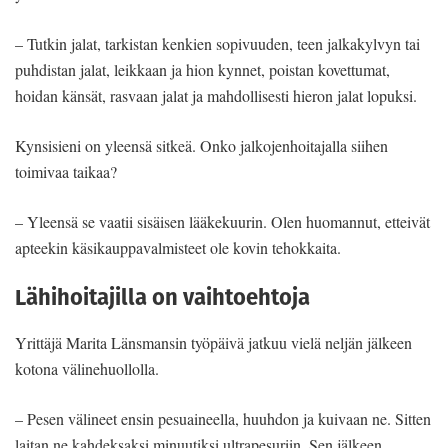
– Tutkin jalat, tarkistan kenkien sopivuuden, teen jalkakylvyn tai
puhdistan jalat, leikkaan ja hion kynnet, poistan kovettumat,
hoidan känsät, rasvaan jalat ja mahdollisesti hieron jalat lopuksi.
Kynsisieni on yleensä sitkeä. Onko jalkojenhoitajalla siihen
toimivaa taikaa?
– Yleensä se vaatii sisäisen lääkekuurin. Olen huomannut, etteivät
apteekin käsikauppavalmisteet ole kovin tehokkaita.
Lähihoitajilla on vaihtoehtoja
Yrittäjä Marita Länsmansin työpäivä jatkuu vielä neljän jälkeen
kotona välinehuollolla.
– Pesen välineet ensin pesuaineella, huuhdon ja kuivaan ne. Sitten
laitan ne kahdeksaksi minuutiksi ultrapesuriin. Sen jälkeen