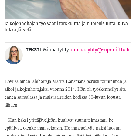
Jalkojenhoitajan työ vaatii tarkkuutta ja huolellisuutta. Kuva:
Jukka Järvelä
TEKSTI
Minna lyhty
minna.lyhty@superliitto.fi
Loviisalainen lähihoitaja Marita Länsmans perusti toiminimen ja
alkoi jalkojenhoitajaksi vuonna 2014. Hän oli työskennellyt sitä
ennen sairaalassa ja muistisairaiden kodissa 80-luvun lopusta
lähtien.
– Kun kaksi yrittäjäveljeäni kuulivat suunnitelmastani, he
epäilivät, olenko ihan sekaisin. He ihmettelivät, miksi luovun
kuukausipalkasta. En ole katunut päätöstä hetkeäkään. Tein