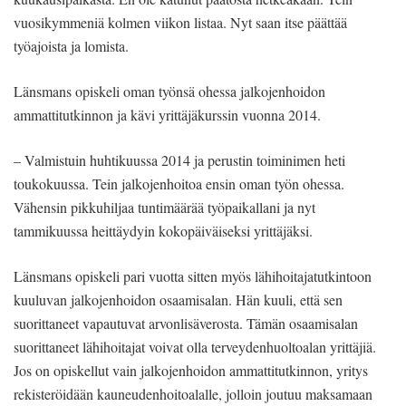
vuosikymmeniä kolmen viikon listaa. Nyt saan itse päättää
työajoista ja lomista.
Länsmans opiskeli oman työnsä ohessa jalkojenhoidon
ammattitutkinnon ja kävi yrittäjäkurssin vuonna 2014.
– Valmistuin huhtikuussa 2014 ja perustin toiminimen heti
toukokuussa. Tein jalkojenhoitoa ensin oman työn ohessa.
Vähensin pikkuhiljaa tuntimäärää työpaikallani ja nyt
tammikuussa heittäydyin kokopäiväiseksi yrittäjäksi.
Länsmans opiskeli pari vuotta sitten myös lähihoitajatutkintoon
kuuluvan jalkojenhoidon osaamisalan. Hän kuuli, että sen
suorittaneet vapautuvat arvonlisäverosta. Tämän osaamisalan
suorittaneet lähihoitajat voivat olla terveydenhuoltoalan yrittäjiä.
Jos on opiskellut vain jalkojenhoidon ammattitutkinnon, yritys
rekisteröidään kauneudenhoitoalalle, jolloin joutuu maksamaan