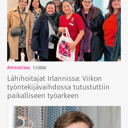
Ammatissa
1.7.2026
Lähihoitajat Irlannissa: Viikon
työntekijävaihdossa tutustuttiin
paikalliseen työarkeen