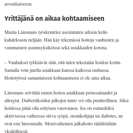
arvonlisäveron.
Yrittäjänä on aikaa kohtaamiseen
Marita Länsmans työskentelee useimmiten arkisin kello
kahdeksasta neljään. Hän käy tekemässä hoitoja vanhusten ja
vammaisten asumisyksiköissä sekä asiakkaiden kotona.
– Vanhukset tykkäävät siitä, että tulen tekemään hoidon kotiin.
Samalla voin jutella asiakkaan kanssa kaikessa rauhassa.
Hoitotyössä samanlaiseen kohtaamiseen ei ole aina aikaa.
Länsmans selvittää ennen hoitoa asiakkaan perussairaudet ja
allergiat. Diabeetikoiden jalkojen tunto voi olla puutteellinen. Siksi
hoidossa pitää olla erityisen varovainen. Jos on esimerkiksi
aktiivisessa vaiheessa oleva syöpä, suonikohjuja tai diabetes, ne
ovat este hieronnalle. Monivaiheinen jalkahoito räätälöidään
yksilöllisesti.