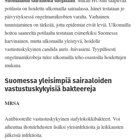
Suomalaisia sairaaloita suojataan
. Mikäli HUSiin saapuvaa
potilasta on hoidettu ulkomailla sairaalassa, hänet testataan jo
päivystyksessä ongelmamikrobien varalta. Varhainen
tunnistaminen on tärkeää, jotta epidemiat eivät leviä. Ulkomailla
hoitoa saaneelta potilaalta testataan esimerkiksi Suomessa
harvinainen, mutta ulkomailla yleistyvä, hoidolle
vastustuskykyinen candida auris -hiivasieni. Tyypillisesti
ongelmamikrobeja tulee ulkomailla teho-osastoilla hoidettujen
mukana.
Suomessa yleisimpiä sairaaloiden
vastustuskykyisiä bakteereja
MRSA
Antibiooteille vastustuskykyinen stafylokokkibakteeri. Voi
aiheuttaa ihotulehdusten lisäksi yleisinfektioita ja leikkausten
jälkeisiä infektioita.