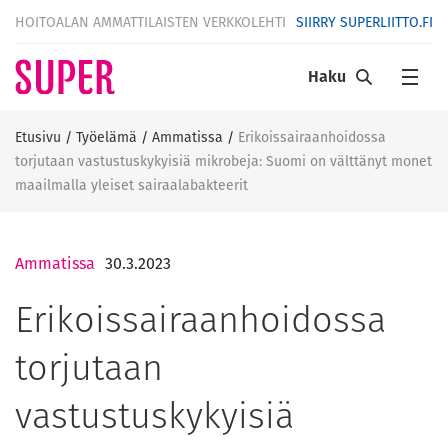
HOITOALAN AMMATTILAISTEN VERKKOLEHTI
SIIRRY SUPERLIITTO.FI
Haku
Etusivu
/
Työelämä
/
Ammatissa
/
Erikoissairaanhoidossa
torjutaan vastustuskykyisiä mikrobeja: Suomi on välttänyt monet
maailmalla yleiset sairaalabakteerit
Ammatissa
30.3.2023
Erikoissairaanhoidossa
torjutaan
vastustuskykyisiä