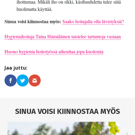
ihottumaa. Mikäli iho on rikki, käsihuuhdetta tulee siitä
huolimatta käyttää.
Sinua voisi kiinnostaa myös:
Saako hoitajalla olla lävistyksiä?
Hygieniahoitaja Taina Hämäläinen taistelee tartuntoja vastaan
Huono hygienia hoitotyössä aiheuttaa jopa kuolemia
SINUA VOISI KIINNOSTAA MYÖS