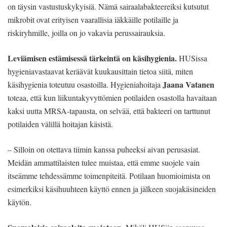
on täysin vastustuskykyisiä. Nämä sairaalabakteereiksi kutsutut
mikrobit ovat erityisen vaarallisia iäkkäille potilaille ja
riskiryhmille, joilla on jo vakavia perussairauksia.
Leviämisen estämisessä tärkeintä on käsihygienia.
HUSissa
hygieniavastaavat keräävät kuukausittain tietoa siitä, miten
Jaana Vatanen
käsihygienia toteutuu osastoilla. Hygieniahoitaja
toteaa, että kun liikuntakyvyttömien potilaiden osastolla havaitaan
kaksi uutta MRSA-tapausta, on selvää, että bakteeri on tarttunut
potilaiden välillä hoitajan käsistä.
– Silloin on otettava tiimin kanssa puheeksi aivan perusasiat.
Meidän ammattilaisten tulee muistaa, että emme suojele vain
itseämme tehdessämme toimenpiteitä. Potilaan huomioimista on
esimerkiksi käsihuuhteen käyttö ennen ja jälkeen suojakäsineiden
käytön.