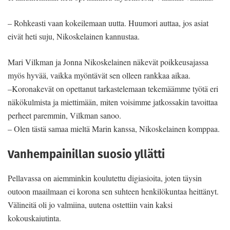
– Rohkeasti vaan kokeilemaan uutta. Huumori auttaa, jos asiat
eivät heti suju, Nikoskelainen kannustaa.
Mari Vilkman ja Jonna Nikoskelainen näkevät poikkeusajassa
myös hyvää, vaikka myöntävät sen olleen rankkaa aikaa.
–Koronakevät on opettanut tarkastelemaan tekemäämme työtä eri
näkökulmista ja miettimään, miten voisimme jatkossakin tavoittaa
perheet paremmin, Vilkman sanoo.
– Olen tästä samaa mieltä Marin kanssa, Nikoskelainen komppaa.
Vanhempainillan suosio yllätti
Pellavassa on aiemminkin koulutettu digiasioita, joten täysin
outoon maailmaan ei korona sen suhteen henkilökuntaa heittänyt.
Välineitä oli jo valmiina, uutena ostettiin vain kaksi
kokouskaiutinta.