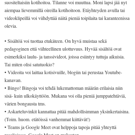
suositeltaisiin kotihoitoa. Tilanne voi muuttua. Moni lapsi jää nyt
aiempaa lievemmillä oireilla kotihoitoon. Etäyhteyden avulla tai
videoklipeillä voi viihdyttää näitä pieniä toipilaita tai karanteenissa
olevia.
• Sisältöä voi tuottaa etukäteen. On hyvä muistaa sekä
pedagoginen että viihteellinen ulottuvuus. Hyvää sisältöä ovat
esimerkiksi laulu- ja tanssivideot, joissa esiintyy tuttuja aikuisia.
Tai miten olisi satutuokio?
• Videoita voi laittaa kotisivuille, blogiin tai perustaa Youtube-
kanavan.
• Bingo! Bingoja voi tehdä lukemattoman määrän erilaisia niin
sisä- kuin ulkokäyttöön. Mukana voi olla pieniä jumppatehtäviä,
värien bongausta tms.
• Askarteluvinkit kannattaa pitää mahdollisimman yksinkertaisina.
(Toim. huom. etätöissä vanhemmat kiittävät!)
• Teams ja Google Meet ovat helppoja tapoja pitää yhteyttä
reaaliajassa. Google Meet on maksuton.