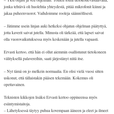
jonka tehtävä oli huolehtia yhteydestä, pitää mikrofonit kiinni ja
jakaa puheenvuorot. Vaihdoimme rooleja säännöllisesti.
– Jätimme usein linjan auki hetkeksi ohjatun ohjelman päätyttyä,
jotta kaverit saivat jutella. Minusta oli tärkeää, että lapset saivat
olla vuorovaikutuksessa myös keskenään ja jutella vapaasti.
Ervasti kertoo, että hän ei ollut aiemmin osallistunut tietokoneen
välityksellä palavereihin, saati järjestänyt niitä itse.
– Nyt tämä on jo melkein normaalia. En olisi vielä vuosi sitten
uskonut, että tällaistakin pääsen tekemään. Kokemus oli
opettavainen.
Teknisten kikkojen lisäksi Ervasti kertoo oppineensa myös
esiintymistaitoja.
– Lähetyksessä täytyy puhua kovempaan ääneen ja eleet ja ilmeet