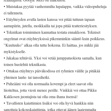
• Muistakaa pyytää vanhemmilta lupalappu, vaikka videopuheluja
ei tallenneta.
• Etäyhteyden avulla lasten kanssa voi pitää tuttuun tapaan
aamupiirin, jutella, moikkailla tai jopa pitää teatteriesityksen.
• Tekniikan toimiminen kannattaa testata ennakkoon. Tekniset
ongelmat ovat etäyhteyksissä pikemminkin sääntö kuin poikkeus.
”Kuuluuko” alkaa olla tuttu hokema. Ei haittaa, jos mikki jää
mykistykselle.
• Jakakaa tehtäviä. Yksi voi vetää jumppatuokiota samalla, kun
toinen huolehtii tekniikasta.
• Ottakaa etäyhteys päiväkodissa eri ryhmien välille ja pitäkää
yhteinen laulu- tai tanssihetki.
• Puheääni voi olla normaalia kovempi ja eleet saavat olla
liioiteltua, jotta viesti menee perille. Vinkkiä voi ottaa Pikku
Kakkosen juontajista tai olla oma ihana itsensä!
• Tavallisten kaiuttimien lisäksi voi olla hyvä hankkia niin
sanottuja kokouskaiuttimia, jotka ottavat äänen laajemmalta