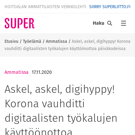
HOITOALAN AMMATTILAISTEN VERKKOLEHTI
SIIRRY SUPERLIITTO.FI
Haku
Etusivu
/
Työelämä
/
Ammatissa
/
Askel, askel, digihyppy! Korona
vauhditti digitaalisten työkalujen käyttöönottoa päiväkodeissa
Ammatissa
17.11.2020
Askel, askel, digihyppy!
Korona vauhditti
digitaalisten työkalujen
käyttöönottoa