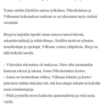
Teams otettiin käyttöön uutena työkaluna. Nikoskelaisen ja
Vilkmanin kokemuksen mukaan se on tehostanut myös sisäistä
viestintää.
Blogissa tarjottiin lapsille muun muassa tanssivideoita,
askarteluvinkkejä ja tehtäväbingo. Sisällön tuottivat ryhmien
lastenhoitajat ja opettajat, Vilkman vastasi ylläpidosta. Blogi on
tällä hetkellä tauolla.
– Videoiden tekeminen oli mukavaa. Olen ollut aiemminkin
kameran edessä ja takana, Jonna Nikoskelainen kertoo.
– Jonna on luonteeltaan rohkea, Vilkman kiittelee ja kertoo
pitävänsä erittäin tärkeänä sitä, että kasvattajat uskaltavat kokeilla
uusia toimintatapoja.
– Pitää pyristellä eroon kankeista ajatusmalleista ja etsiä uusia
väyliä.