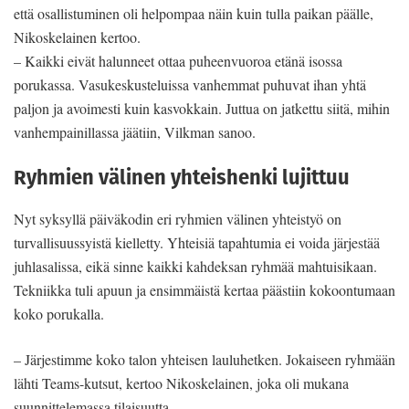
että osallistuminen oli helpompaa näin kuin tulla paikan päälle,
Nikoskelainen kertoo.
– Kaikki eivät halunneet ottaa puheenvuoroa etänä isossa
porukassa. Vasukeskusteluissa vanhemmat puhuvat ihan yhtä
paljon ja avoimesti kuin kasvokkain. Juttua on jatkettu siitä, mihin
vanhempainillassa jäätiin, Vilkman sanoo.
Ryhmien välinen yhteishenki lujittuu
Nyt syksyllä päiväkodin eri ryhmien välinen yhteistyö on
turvallisuussyistä kielletty. Yhteisiä tapahtumia ei voida järjestää
juhlasalissa, eikä sinne kaikki kahdeksan ryhmää mahtuisikaan.
Tekniikka tuli apuun ja ensimmäistä kertaa päästiin kokoontumaan
koko porukalla.
– Järjestimme koko talon yhteisen lauluhetken. Jokaiseen ryhmään
lähti Teams-kutsut, kertoo Nikoskelainen, joka oli mukana
suunnittelemassa tilaisuutta.