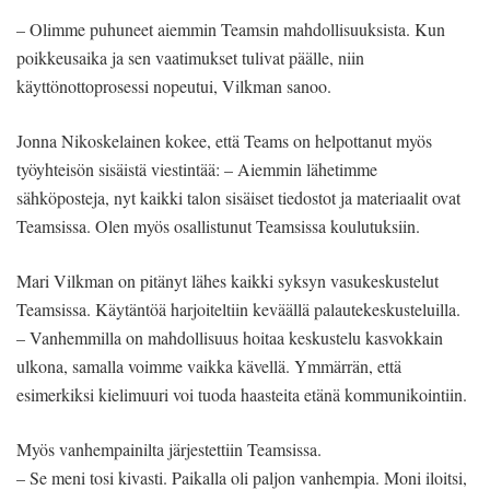
– Olimme puhuneet aiemmin Teamsin mahdollisuuksista. Kun
poikkeusaika ja sen vaatimukset tulivat päälle, niin
käyttönottoprosessi nopeutui, Vilkman sanoo.
Jonna Nikoskelainen kokee, että Teams on helpottanut myös
työyhteisön sisäistä viestintää: – Aiemmin lähetimme
sähköposteja, nyt kaikki talon sisäiset tiedostot ja materiaalit ovat
Teamsissa. Olen myös osallistunut Teamsissa koulutuksiin.
Mari Vilkman on pitänyt lähes kaikki syksyn vasukeskustelut
Teamsissa. Käytäntöä harjoiteltiin keväällä palautekeskusteluilla.
– Vanhemmilla on mahdollisuus hoitaa keskustelu kasvokkain
ulkona, samalla voimme vaikka kävellä. Ymmärrän, että
esimerkiksi kielimuuri voi tuoda haasteita etänä kommunikointiin.
Myös vanhempainilta järjestettiin Teamsissa.
– Se meni tosi kivasti. Paikalla oli paljon vanhempia. Moni iloitsi,