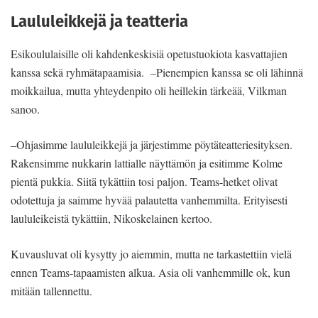
Laululeikkejä ja teatteria
Esikoululaisille oli kahdenkeskisiä opetustuokiota kasvattajien
kanssa sekä ryhmätapaamisia. –Pienempien kanssa se oli lähinnä
moikkailua, mutta yhteydenpito oli heillekin tärkeää, Vilkman
sanoo.
–Ohjasimme laululeikkejä ja järjestimme pöytäteatteriesityksen.
Rakensimme nukkarin lattialle näyttämön ja esitimme Kolme
pientä pukkia. Siitä tykättiin tosi paljon. Teams-hetket olivat
odotettuja ja saimme hyvää palautetta vanhemmilta. Erityisesti
laululeikeistä tykättiin, Nikoskelainen kertoo.
Kuvausluvat oli kysytty jo aiemmin, mutta ne tarkastettiin vielä
ennen Teams-tapaamisten alkua. Asia oli vanhemmille ok, kun
mitään tallennettu.