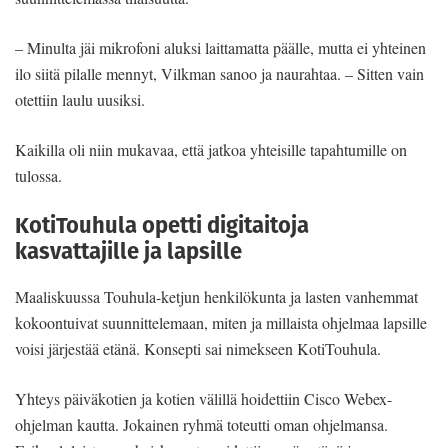
– Minulta jäi mikrofoni aluksi laittamatta päälle, mutta ei yhteinen
ilo siitä pilalle mennyt, Vilkman sanoo ja naurahtaa. – Sitten vain
otettiin laulu uusiksi.
Kaikilla oli niin mukavaa, että jatkoa yhteisille tapahtumille on
tulossa.
KotiTouhula opetti digitaitoja
kasvattajille ja lapsille
Maaliskuussa Touhula-ketjun henkilökunta ja lasten vanhemmat
kokoontuivat suunnittelemaan, miten ja millaista ohjelmaa lapsille
voisi järjestää etänä. Konsepti sai nimekseen KotiTouhula.
Yhteys päiväkotien ja kotien välillä hoidettiin Cisco Webex-
ohjelman kautta. Jokainen ryhmä toteutti oman ohjelmansa.