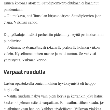
Ennen koronaa aloitettu Satudiplomi-projektikaan ei kaatunut
pandemiaan.
– Oli mukava, että Tuusulan kirjasto järjesti Satudiplomien jaon
etänä, Vilkman sanoo.
Digityökalujen lisäksi perheisiin pidettiin yhteyttä perinteisemmin
puhelimitse.
– Soitimme systemaattisesti jokaiselle perheelle kolmen viikon
välein. Kyselimme, miten menee ja miltä tuntuu. Se vahvisti
yhteistyötä, Vilkman kertoo.
Varpaat ruudulla
Lasten opastuksella omien mokien hyväksymistä oli helppo
harjoitella.
– Välillä ruudulla näkyi vain pieni korva ja kerrankin joku halusi
kesken ohjelman esitellä varpaitaan. Ei maailma siihen kaadu, jos
ei aikuinenkaan heti opi kaikkea täydellisesti, Vilkman vinkkaa.