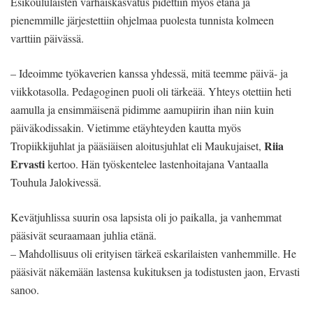
Esikoululaisten varhaiskasvatus pidettiin myös etänä ja
pienemmille järjestettiin ohjelmaa puolesta tunnista kolmeen
varttiin päivässä.
– Ideoimme työkaverien kanssa yhdessä, mitä teemme päivä- ja
viikkotasolla. Pedagoginen puoli oli tärkeää. Yhteys otettiin heti
aamulla ja ensimmäisenä pidimme aamupiirin ihan niin kuin
päiväkodissakin. Vietimme etäyhteyden kautta myös
Riia
Tropiikkijuhlat ja pääsiäisen aloitusjuhlat eli Maukujaiset,
Ervasti
kertoo. Hän työskentelee lastenhoitajana Vantaalla
Touhula Jalokivessä.
Kevätjuhlissa suurin osa lapsista oli jo paikalla, ja vanhemmat
pääsivät seuraamaan juhlia etänä.
– Mahdollisuus oli erityisen tärkeä eskarilaisten vanhemmille. He
pääsivät näkemään lastensa kukituksen ja todistusten jaon, Ervasti
sanoo.