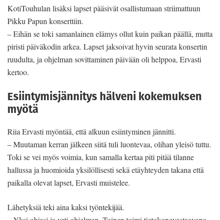
KotiTouhulan lisäksi lapset pääsivät osallistumaan striimattuun
Pikku Papun konserttiin.
– Eihän se toki samanlainen elämys ollut kuin paikan päällä, mutta
piristi päiväkodin arkea. Lapset jaksoivat hyvin seurata konsertin
ruudulta, ja ohjelman sovittaminen päivään oli helppoa, Ervasti
kertoo.
Esiintymisjännitys hälveni kokemuksen
myötä
Riia Ervasti myöntää, että alkuun esiintyminen jännitti.
– Muutaman kerran jälkeen siitä tuli luontevaa, olihan yleisö tuttu.
Toki se vei myös voimia, kun samalla kertaa piti pitää tilanne
hallussa ja huomioida yksilöllisesti sekä etäyhteyden takana että
paikalla olevat lapset, Ervasti muistelee.
Lähetyksiä teki aina kaksi työntekijää.
– Yksi ohjasi ja veti ohjelman. Toinen toimi tietokonevastaavana,