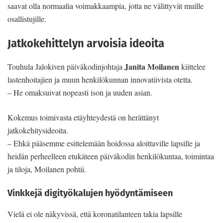
saavat olla normaalia voimakkaampia, jotta ne välittyvät muille
osallistujille.
Jatkokehittelyn arvoisia ideoita
Janita Moilanen
Touhula Jalokiven päiväkodinjohtaja
kiittelee
lastenhoitajien ja muun henkilökunnan innovatiivista otetta.
– He omaksuivat nopeasti ison ja uuden asian.
Kokemus toimivasta etäyhteydestä on herättänyt
jatkokehitysideoita.
– Ehkä pääsemme esittelemään hoidossa aloittaville lapsille ja
heidän perheelleen etukäteen päiväkodin henkilökuntaa, toimintaa
ja tiloja, Moilanen pohtii.
Vinkkejä digityökalujen hyödyntämiseen
Vielä ei ole näkyvissä, että koronatilanteen takia lapsille