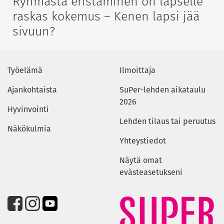
Ryhmästä eristäminen on lapselle
raskas kokemus – Kenen lapsi jää
sivuun?
Työelämä
Ilmoittaja
Ajankohtaista
SuPer-lehden aikataulu
2026
Hyvinvointi
Lehden tilaus tai peruutus
Näkökulmia
Yhteystiedot
Näytä omat
evästeasetukseni