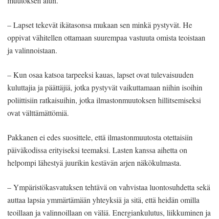
muutoksen alun.
– Lapset tekevät ikätasonsa mukaan sen minkä pystyvät. He
oppivat vähitellen ottamaan suurempaa vastuuta omista teoistaan
ja valinnoistaan.
– Kun osaa katsoa tarpeeksi kauas, lapset ovat tulevaisuuden
kuluttajia ja päättäjiä, jotka pystyvät vaikuttamaan niihin isoihin
poliittisiin ratkaisuihin, jotka ilmastonmuutoksen hillitsemiseksi
ovat välttämättömiä.
Pakkanen ei edes suosittele, että ilmastonmuutosta otettaisiin
päiväkodissa erityiseksi teemaksi. Lasten kanssa aihetta on
helpompi lähestyä juurikin kestävän arjen näkökulmasta.
– Ympäristökasvatuksen tehtävä on vahvistaa luontosuhdetta sekä
auttaa lapsia ymmärtämään yhteyksiä ja sitä, että heidän omilla
teoillaan ja valinnoillaan on väliä. Energiankulutus, liikkuminen ja