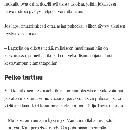
ruokailu ovat esimerkkejä sellaisista asioista, joihin jokaisessa
päiväkodissa pystyy helposti vaikuttamaan.
Jos lapsi omatoimisesti ottaa asian puheeksi, siihen täytyy aikuisen
pystyä vastaamaan.
– Lapsella on oikeus tietää, millaiseen maailmaan hän on
kasvamassa, ja meillä aikuisilla on velvollisuus ohjata häntä
kestävämpiin elämäntapoihin.
Pelko tarttuu
Vaikka julkinen keskustelu ilmastonmuutoksesta on vakavoitunut
ja valtavirtaistunut viime vuosina, päiväkotilasten puheisiin se ei
vielä ainakaan Kirkkonummella ole tarttunut, Silja Tawast kertoo.
– Mutta se on vain ajan kysymys. Vanhemmiltahan ne pelot
tarttuvat. Kun perheissä ryhdytään puhumaan enemmän,