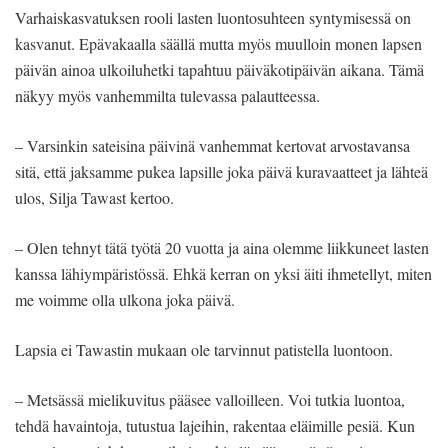
Varhaiskasvatuksen rooli lasten luontosuhteen syntymisessä on
kasvanut. Epävakaalla säällä mutta myös muulloin monen lapsen
päivän ainoa ulkoiluhetki tapahtuu päiväkotipäivän aikana. Tämä
näkyy myös vanhemmilta tulevassa palautteessa.
– Varsinkin sateisina päivinä vanhemmat kertovat arvostavansa
sitä, että jaksamme pukea lapsille joka päivä kuravaatteet ja lähteä
ulos, Silja Tawast kertoo.
– Olen tehnyt tätä työtä 20 vuotta ja aina olemme liikkuneet lasten
kanssa lähiympäristössä. Ehkä kerran on yksi äiti ihmetellyt, miten
me voimme olla ulkona joka päivä.
Lapsia ei Tawastin mukaan ole tarvinnut patistella luontoon.
– Metsässä mielikuvitus pääsee valloilleen. Voi tutkia luontoa,
tehdä havaintoja, tutustua lajeihin, rakentaa eläimille pesiä. Kun