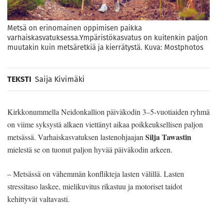
Metsä on erinomainen oppimisen paikka
varhaiskasvatuksessa.Ympäristökasvatus on kuitenkin paljon
muutakin kuin metsäretkiä ja kierrätystä. Kuva: Mostphotos
TEKSTI
Saija Kivimäki
Kirkkonummella Neidonkallion päiväkodin 3–5-vuotiaiden ryhmä
on viime syksystä alkaen viettänyt aikaa poikkeuksellisen paljon
Silja Tawastin
metsässä. Varhaiskasvatuksen lastenohjaajan
mielestä se on tuonut paljon hyvää päiväkodin arkeen.
– Metsässä on vähemmän konflikteja lasten välillä. Lasten
stressitaso laskee, mielikuvitus rikastuu ja motoriset taidot
kehittyvät valtavasti.