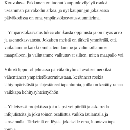
Kouvolassa Pakkanen on tuonut kaupunkiviljelyä osaksi
useamman päiväkodin arkea, ja nyt kaupungin jokaisessa
päiväkodissa on oma ympäristökasvatussuunnitelma.
– Ympäristökasvatus tukee elinikäistä oppimista ja on myös arvo-
ja asennekasvatusta. Jokaisen meistä on tärkeä ymmärtää, että
vaikutamme kaikki omilla teoillamme ja valinnoillamme
maapalloon, ja valintamme vaikuttavat siihen, miten maapallo voi.
Vihreä lippu -ohjelmassa päiväkotiryhmät ovat esimerkiksi
vähentäneet ympäristökuormitustaan, keränneet roskia
lähiympäristöstä ja järjestäneet tapahtumia, joilla on kerätty rahaa
vaikkapa kehitysyhteistyöhön.
– Yhteisessä projektissa joku lapsi voi piirtää ja askarrella
infojulisteita ja joku toinen osallistua vaikka laulamalla ja
tanssimalla. Tärkeintä on löytää jokaiselle oma, luonteva tapa
toimia.