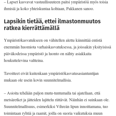
– Lapset kasvavat vastuullisuuteen paitsi ympäristöä myös toisia
ihmisiä ja koko yhteiskuntaa kohtaan, Pakkanen sanoo.
Lapsikin tietää, ettei ilmastonmuutos
ratkea kierrättämällä
Ympäristökasvatukseen on vähitellen alettu kiinnittää entistä
enemmän huomiota varhaiskasvatuksessa, ja joissakin yksityisissä
päiväkodeissa ympäristö ja luonto on nähty asiakkaita
houkuttelevina valtteina.
Tavoitteet eivät kuitenkaan ympäristökasvatusasiantuntijan
mukaan ole usein kovin suunnitelmallisia.
– Asioita tehdään paljon mutu-tuntumalla tai ajatellaan, että
metsäretket ja jätteiden lajittelu riittävät. Näinhän ei suinkaan ole.
Suunnitelmallisuus, esimerkiksi Vihreän lipun innoittamana, tuo
toimintaan ryhtiä ja raamit, joilla on suoria vaikutuksia muun