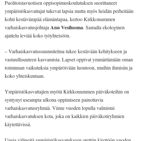
Puolitoistavuotisen oppisopimuskoulutuksen suorittaneet
ympäristökasvattajat tukevat lapsia mutta myös heidän perheitään
kohti kestävämpää elämäntapaa, kertoo Kirkkonummen
Anu Vesiluoma
varhaiskasvatusjohtaja
. Samalla ekologinen
ajattelu leviää koko työyhteisöön.
– Varhaiskasvatussuunnitelma tukee kestävään kehitykseen ja
vastuullisuuteen kasvamista. Lapset oppivat ymmärtämään oman
toiminnan vaikutuksia ympäröivään luontoon, muihin ihmisiin ja
koko yhteiskuntaan.
Ympäristökasvattajien myötä Kirkkonummen päiväkoteihin on
syntynyt useampia ulkona oppimiseen painottavia
varhaiskasvatusryhmiä. Viime vuoden lopulla valmistui
varhaiskasvatuksen kota, joka on kaikkien päiväkotiryhmien
käytettävissä.
Uusia välineitä ympäristökasvatukseen otettiin käyttöön vuoden