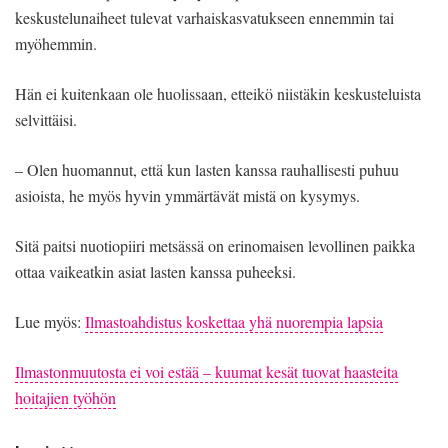
keskustelunaiheet tulevat varhaiskasvatukseen ennemmin tai
myöhemmin.
Hän ei kuitenkaan ole huolissaan, etteikö niistäkin keskusteluista
selvittäisi.
– Olen huomannut, että kun lasten kanssa rauhallisesti puhuu
asioista, he myös hyvin ymmärtävät mistä on kysymys.
Sitä paitsi nuotiopiiri metsässä on erinomaisen levollinen paikka
ottaa vaikeatkin asiat lasten kanssa puheeksi.
Lue myös:
Ilmastoahdistus koskettaa yhä nuorempia lapsia
Ilmastonmuutosta ei voi estää – kuumat kesät tuovat haasteita
hoitajien työhön