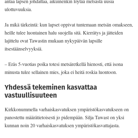
antaa lapsen johdattaa, aikuinenkin löytää metsästä uusia
ulottuvuuksia.
Ja mikä tärkeintä: kun lapset oppivat tuntemaan metsän omakseen,
heille tulee luontainen halu suojella sitä. Kierrätys ja jätteiden
lajittelu ovat Tawastin mukaan nykypäivän lapsille
itsestäänselvyyksiä.
– Eräs 5-vuotias poika totesi metsäretkellä hienosti, että isona
minusta tulee sellainen mies, joka ei heitä roskia luontoon.
Yhdessä tekeminen kasvattaa
vastuullisuuteen
Kirkkonummella varhaiskasvatuksen ympäristökasvatukseen on
panostettu määrätietoisesti jo pidempään. Silja Tawast on yksi
kunnan noin 20 varhaiskasvatuksen ympäristökasvattajasta.