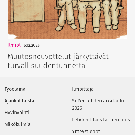
Ilmiöt
5.12.2025
Muutosneuvottelut järkyttävät
turvallisuudentunnetta
Työelämä
Ilmoittaja
Ajankohtaista
SuPer-lehden aikataulu
2026
Hyvinvointi
Lehden tilaus tai peruutus
Näkökulmia
Yhteystiedot