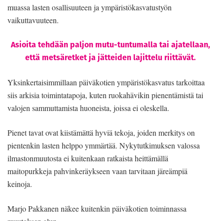
muassa lasten osallisuuteen ja ympäristökasvatustyön
vaikuttavuuteen.
Asioita tehdään paljon mutu-tuntumalla tai ajatellaan,
että metsäretket ja jätteiden lajittelu riittävät.
Yksinkertaisimmillaan päiväkotien ympäristökasvatus tarkoittaa
siis arkisia toimintatapoja, kuten ruokahävikin pienentämistä tai
valojen sammuttamista huoneista, joissa ei oleskella.
Pienet tavat ovat kiistämättä hyviä tekoja, joiden merkitys on
pientenkin lasten helppo ymmärtää. Nykytutkimuksen valossa
ilmastonmuutosta ei kuitenkaan ratkaista heittämällä
maitopurkkeja pahvinkeräykseen vaan tarvitaan järeämpiä
keinoja.
Marjo Pakkanen näkee kuitenkin päiväkotien toiminnassa