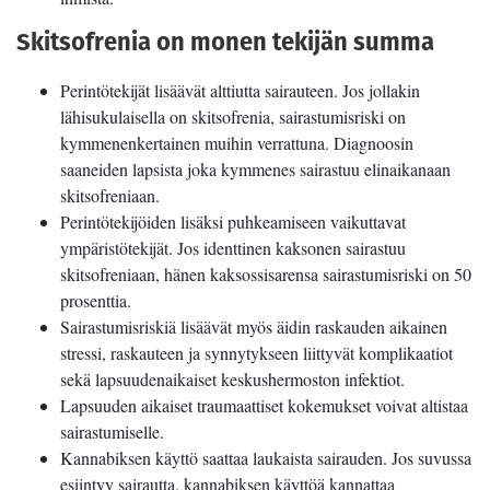
Skitsofrenia on monen tekijän summa
Perintötekijät lisäävät alttiutta sairauteen. Jos jollakin
lähisukulaisella on skitsofrenia, sairastumisriski on
kymmenenkertainen muihin verrattuna. Diagnoosin
saaneiden lapsista joka kymmenes sairastuu elinaikanaan
skitsofreniaan.
Perintötekijöiden lisäksi puhkeamiseen vaikuttavat
ympäristötekijät. Jos identtinen kaksonen sairastuu
skitsofreniaan, hänen kaksossisarensa sairastumisriski on 50
prosenttia.
Sairastumisriskiä lisäävät myös äidin raskauden aikainen
stressi, raskauteen ja synnytykseen liittyvät komplikaatiot
sekä lapsuudenaikaiset keskushermoston infektiot.
Lapsuuden aikaiset traumaattiset kokemukset voivat altistaa
sairastumiselle.
Kannabiksen käyttö saattaa laukaista sairauden. Jos suvussa
esiintyy sairautta, kannabiksen käyttöä kannattaa