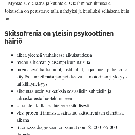
– Myötäelä, ole läsnä ja kuuntele. Ole ihminen ihmiselle.
Jokaisella on perustarve tulla nähdyksi ja kuulluksi sellaisena kuin
on.
Skitsofrenia on yleisin psykoottinen
häiriö
alkaa yleensä varhaisessa aikuisuudessa
miehillä hieman yleisempi kuin naisilla
oireina ovat harhaluulot, aistiharhat, hajanainen puhe, outo
käytös, tunneilmaisujen poikkeavuus, motorinen jäykkyys
tai kiihtyneisyys
aiheuttaa usein vaikeuksia sosiaalisiin suhteisiin ja
arkiaskareista huolehtimiseen
sairauden kulku vaihtelee yksilöllisesti
yksi prosentti ihmisistä sairastuu skitsofreniaan elämänsä
aikana
Suomessa diagnoosin on saanut noin 55 000–65 000
ihmistä.