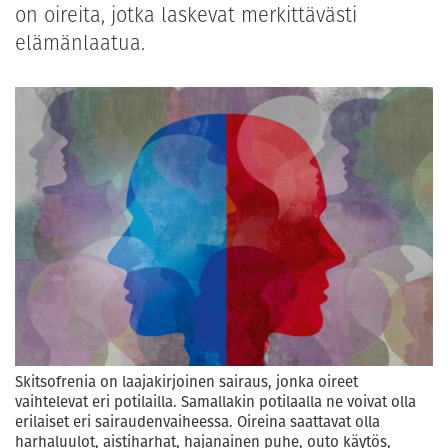
on oireita, jotka laskevat merkittävästi
elämänlaatua.
Skitsofrenia on laajakirjoinen sairaus, jonka oireet
vaihtelevat eri potilailla. Samallakin potilaalla ne voivat olla
erilaiset eri sairaudenvaiheessa. Oireina saattavat olla
harhaluulot, aistiharhat, hajanainen puhe, outo käytös,