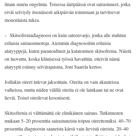
ilman suuria ongelmia. Toisessa ääripäässä ovat sairastuneet, jotka
eivät selviydy itsenäisesti arkipäivän toimistaan ja tarvitsevat
monenlaista tukea.
– Skitsofreniadiagnoosi on kuin sateenvarjo, jonka alle mahtuu
erilaisia sairausmuotoja. Aiemmin diagnosoitiin erilaisia
alatyyppejä, kuten paranoidinen ja katatoninen skitsofrenia. Näistä
on luovuttu, koska kliinisessä työssä havaittiin, etteivät nämä
alatyypit esiinny selvärajaisina, Joni Saarela kertoo.
Joillakin oireet tulevat jaksoittain. Oireita on vain akuuteissa
vaiheissa, mutta niiden välillä oireita ei ole lainkaan tai ne ovat
lieviä. Toiset oireilevat kroonisesti.
Skitsofrenia ei välttämättä ole elinikäinen sairaus. Tutkimusten
mukaan 5–20 prosenttia sairastuneista toipuu oireettomiksi. 40–70
prosenttia diagnoosin saaneista kärsii vain lievistä oireista. 20–40