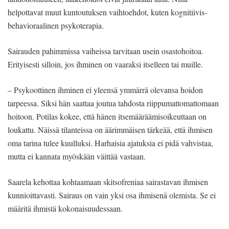
helpottavat muut kuntoutuksen vaihtoehdot, kuten kognitiivis-
behavioraalinen psykoterapia.
Sairauden pahimmissa vaiheissa tarvitaan usein osastohoitoa.
Erityisesti silloin, jos ihminen on vaaraksi itselleen tai muille.
– Psykoottinen ihminen ei yleensä ymmärrä olevansa hoidon
tarpeessa. Siksi hän saattaa joutua tahdosta riippumattomattomaan
hoitoon. Potilas kokee, että hänen itsemääräämisoikeuttaan on
loukattu. Näissä tilanteissa on äärimmäisen tärkeää, että ihmisen
oma tarina tulee kuulluksi. Harhaisia ajatuksia ei pidä vahvistaa,
mutta ei kannata myöskään väittää vastaan.
Saarela kehottaa kohtaamaan skitsofreniaa sairastavan ihmisen
kunnioittavasti. Sairaus on vain yksi osa ihmisenä olemista. Se ei
määritä ihmistä kokonaisuudessaan.