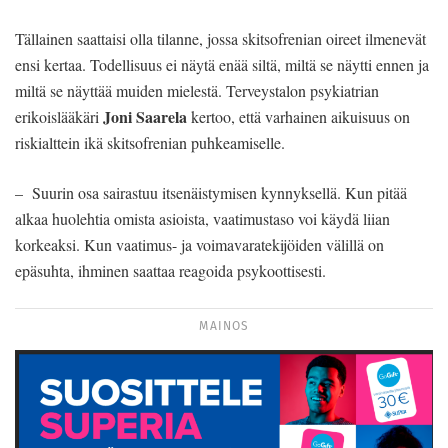
Tällainen saattaisi olla tilanne, jossa skitsofrenian oireet ilmenevät
ensi kertaa. Todellisuus ei näytä enää siltä, miltä se näytti ennen ja
miltä se näyttää muiden mielestä. Terveystalon psykiatrian
Joni Saarela
erikoislääkäri
kertoo, että varhainen aikuisuus on
riskialttein ikä skitsofrenian puhkeamiselle.
– Suurin osa sairastuu itsenäistymisen kynnyksellä. Kun pitää
alkaa huolehtia omista asioista, vaatimustaso voi käydä liian
korkeaksi. Kun vaatimus- ja voimavaratekijöiden välillä on
epäsuhta, ihminen saattaa reagoida psykoottisesti.
MAINOS