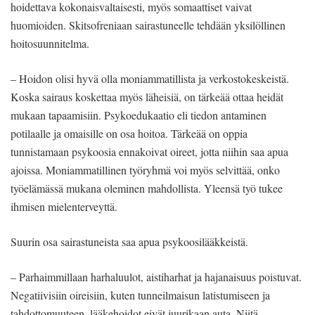
hoidettava kokonaisvaltaisesti, myös somaattiset vaivat
huomioiden. Skitsofreniaan sairastuneelle tehdään yksilöllinen
hoitosuunnitelma.
– Hoidon olisi hyvä olla moniammatillista ja verkostokeskeistä.
Koska sairaus koskettaa myös läheisiä, on tärkeää ottaa heidät
mukaan tapaamisiin. Psykoedukaatio eli tiedon antaminen
potilaalle ja omaisille on osa hoitoa. Tärkeää on oppia
tunnistamaan psykoosia ennakoivat oireet, jotta niihin saa apua
ajoissa. Moniammatillinen työryhmä voi myös selvittää, onko
työelämässä mukana oleminen mahdollista. Yleensä työ tukee
ihmisen mielenterveyttä.
Suurin osa sairastuneista saa apua psykoosilääkkeistä.
– Parhaimmillaan harhaluulot, aistiharhat ja hajanaisuus poistuvat.
Negatiivisiin oireisiin, kuten tunneilmaisun latistumiseen ja
tahdottomuuteen, lääkehoidot eivät juurikaan auta. Niitä