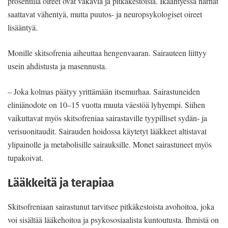
prosentilla oireet ovat vakavia ja pitkäkestoisia. Ikääntyessä harhat
saattavat vähentyä, mutta puutos- ja neuropsykologiset oireet
lisääntyä.
Monille skitsofrenia aiheuttaa hengenvaaran. Sairauteen liittyy
usein ahdistusta ja masennusta.
– Joka kolmas päätyy yrittämään itsemurhaa. Sairastuneiden
eliniänodote on 10–15 vuotta muuta väestöä lyhyempi. Siihen
vaikuttavat myös skitsofreniaa sairastaville tyypilliset sydän- ja
verisuonitaudit. Sairauden hoidossa käytetyt lääkkeet altistavat
ylipainolle ja metabolisille sairauksille. Monet sairastuneet myös
tupakoivat.
Lääkkeitä ja terapiaa
Skitsofreniaan sairastunut tarvitsee pitkäkestoista avohoitoa, joka
voi sisältää lääkehoitoa ja psykososiaalista kuntoutusta. Ihmistä on