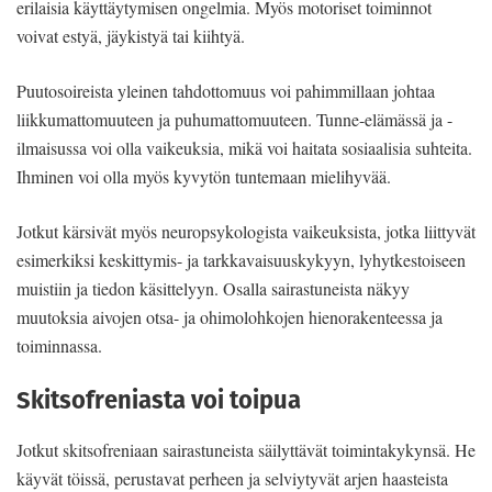
erilaisia käyttäytymisen ongelmia. Myös motoriset toiminnot
voivat estyä, jäykistyä tai kiihtyä.
Puutosoireista yleinen tahdottomuus voi pahimmillaan johtaa
liikkumattomuuteen ja puhumattomuuteen. Tunne-elämässä ja -
ilmaisussa voi olla vaikeuksia, mikä voi haitata sosiaalisia suhteita.
Ihminen voi olla myös kyvytön tuntemaan mielihyvää.
Jotkut kärsivät myös neuropsykologista vaikeuksista, jotka liittyvät
esimerkiksi keskittymis- ja tarkkavaisuuskykyyn, lyhytkestoiseen
muistiin ja tiedon käsittelyyn. Osalla sairastuneista näkyy
muutoksia aivojen otsa- ja ohimolohkojen hienorakenteessa ja
toiminnassa.
Skitsofreniasta voi toipua
Jotkut skitsofreniaan sairastuneista säilyttävät toimintakykynsä. He
käyvät töissä, perustavat perheen ja selviytyvät arjen haasteista