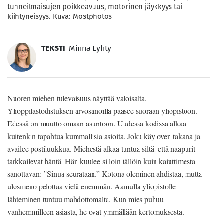
tunneilmaisujen poikkeavuus, motorinen jäykkyys tai
kiihtyneisyys. Kuva: Mostphotos
TEKSTI
Minna Lyhty
Nuoren miehen tulevaisuus näyttää valoisalta.
Ylioppilastodistuksen arvosanoilla pääsee suoraan yliopistoon.
Edessä on muutto omaan asuntoon. Uudessa kodissa alkaa
kuitenkin tapahtua kummallisia asioita. Joku käy oven takana ja
availee postiluukkua. Miehestä alkaa tuntua siltä, että naapurit
tarkkailevat häntä. Hän kuulee silloin tällöin kuin kaiuttimesta
sanottavan: ”Sinua seurataan.” Kotona oleminen ahdistaa, mutta
ulosmeno pelottaa vielä enemmän. Aamulla yliopistolle
lähteminen tuntuu mahdottomalta. Kun mies puhuu
vanhemmilleen asiasta, he ovat ymmällään kertomuksesta.