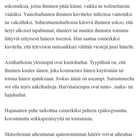
uskomuksia, joista ihminen pitää kiinni, vaikka ne todistettaisiin
vääräksi. Vainoharhainen ihminen kuvittelee tulleensa vainotuksi
tai vakoilluksi. Suhteuttamisharhoista kärsivä ihminen uskoo, että
tietyt ulkoiset tapahtumat, tilanteet tai muiden ihmisten toiminta
liittyvät erityisesti häneen itseensä. Hän saattaa esimerkiksi
kuvitella, että television uutisankkuri välittää viestejä juuri hänelle.
Aistiharhoista yleisimpiä ovat kuuloharhat. Tyypillistä on, että
ihminen kuulee äänen, joka kommentoi hänen käytöstään tai
toistaa hänen ajatuksiaan. Joskus ääniä on useampi. Sairastuneella
voi olla myös näköharhoja. Harvinaisempia ovat tunto-, maku- tai
hajuharhat.
Hajanainen puhe tarkoittaa esimerkiksi puheen epäloogisuutta,
korostunutta seikkaperäisyyttä tai toistamista.
Skitsofrenian aiheuttamat ajatustoiminnan häiriöt voivat aiheuttaa