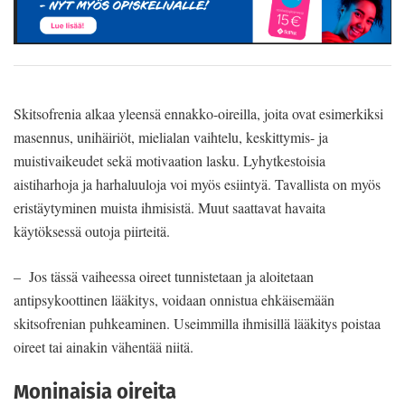
Skitsofrenia alkaa yleensä ennakko-oireilla, joita ovat esimerkiksi
masennus, unihäiriöt, mielialan vaihtelu, keskittymis- ja
muistivaikeudet sekä motivaation lasku. Lyhytkestoisia
aistiharhoja ja harhaluuloja voi myös esiintyä. Tavallista on myös
eristäytyminen muista ihmisistä. Muut saattavat havaita
käytöksessä outoja piirteitä.
– Jos tässä vaiheessa oireet tunnistetaan ja aloitetaan
antipsykoottinen lääkitys, voidaan onnistua ehkäisemään
skitsofrenian puhkeaminen. Useimmilla ihmisillä lääkitys poistaa
oireet tai ainakin vähentää niitä.
Moninaisia oireita