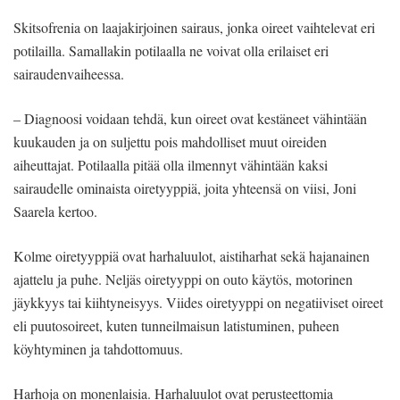
Skitsofrenia on laajakirjoinen sairaus, jonka oireet vaihtelevat eri
potilailla. Samallakin potilaalla ne voivat olla erilaiset eri
sairaudenvaiheessa.
– Diagnoosi voidaan tehdä, kun oireet ovat kestäneet vähintään
kuukauden ja on suljettu pois mahdolliset muut oireiden
aiheuttajat. Potilaalla pitää olla ilmennyt vähintään kaksi
sairaudelle ominaista oiretyyppiä, joita yhteensä on viisi, Joni
Saarela kertoo.
Kolme oiretyyppiä ovat harhaluulot, aistiharhat sekä hajanainen
ajattelu ja puhe. Neljäs oiretyyppi on outo käytös, motorinen
jäykkyys tai kiihtyneisyys. Viides oiretyyppi on negatiiviset oireet
eli puutosoireet, kuten tunneilmaisun latistuminen, puheen
köyhtyminen ja tahdottomuus.
Harhoja on monenlaisia. Harhaluulot ovat perusteettomia