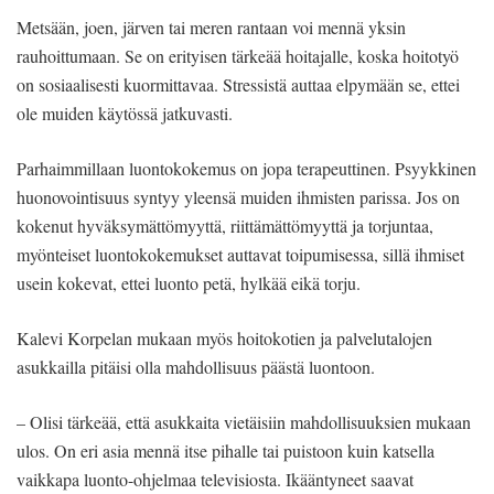
Metsään, joen, järven tai meren rantaan voi mennä yksin
rauhoittumaan. Se on erityisen tärkeää hoitajalle, koska hoitotyö
on sosiaalisesti kuormittavaa. Stressistä auttaa elpymään se, ettei
ole muiden käytössä jatkuvasti.
Parhaimmillaan luontokokemus on jopa terapeuttinen. Psyykkinen
huonovointisuus syntyy yleensä muiden ihmisten parissa. Jos on
kokenut hyväksymättömyyttä, riittämättömyyttä ja torjuntaa,
myönteiset luontokokemukset auttavat toipumisessa, sillä ihmiset
usein kokevat, ettei luonto petä, hylkää eikä torju.
Kalevi Korpelan mukaan myös hoitokotien ja palvelutalojen
asukkailla pitäisi olla mahdollisuus päästä luontoon.
– Olisi tärkeää, että asukkaita vietäisiin mahdollisuuksien mukaan
ulos. On eri asia mennä itse pihalle tai puistoon kuin katsella
vaikkapa luonto-ohjelmaa televisiosta. Ikääntyneet saavat