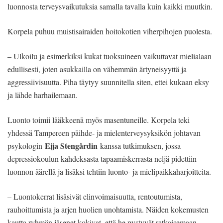
luonnosta terveysvaikutuksia samalla tavalla kuin kaikki muutkin.
Korpela puhuu muistisairaiden hoitokotien viherpihojen puolesta.
– Ulkoilu ja esimerkiksi kukat tuoksuineen vaikuttavat mielialaan
edullisesti, joten asukkailla on vähemmän ärtyneisyyttä ja
aggressiivisuutta. Piha täytyy suunnitella siten, ettei kukaan eksy
ja lähde harhailemaan.
Luonto toimii lääkkeenä myös masentuneille. Korpela teki
yhdessä Tampereen päihde- ja mielenterveysyksikön johtavan
Eija Stengårdin
psykologin
kanssa tutkimuksen, jossa
depressiokoulun kahdeksasta tapaamiskerrasta neljä pidettiin
luonnon äärellä ja lisäksi tehtiin luonto- ja mielipaikkaharjoitteita.
– Luontokerrat lisäsivät elinvoimaisuutta, rentoutumista,
rauhoittumista ja arjen huolien unohtamista. Näiden kokemusten
kautta ryhmän jäsenet kokivat, että he pystyvät ratkaisemaan