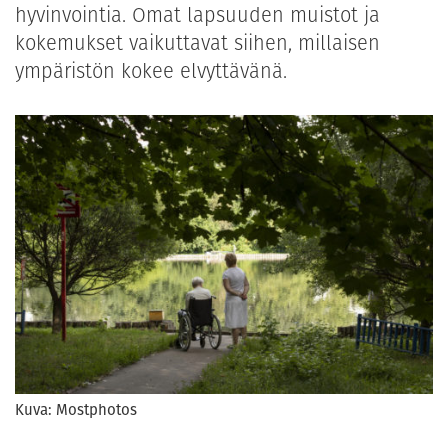
hyvinvointia. Omat lapsuuden muistot ja
kokemukset vaikuttavat siihen, millaisen
ympäristön kokee elvyttävänä.
Kuva: Mostphotos