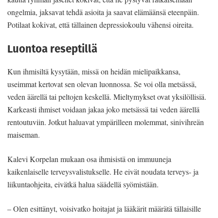
ongelmia, jaksavat tehdä asioita ja saavat elämäänsä eteenpäin.
Potilaat kokivat, että tällainen depressiokoulu vähensi oireita.
Luontoa reseptillä
Kun ihmisiltä kysytään, missä on heidän mielipaikkansa,
useimmat kertovat sen olevan luonnossa. Se voi olla metsässä,
veden äärellä tai peltojen keskellä. Mieltymykset ovat yksilöllisiä.
Karkeasti ihmiset voidaan jakaa joko metsässä tai veden äärellä
rentoutuviin. Jotkut haluavat ympärilleen molemmat, sinivihreän
maiseman.
Kalevi Korpelan mukaan osa ihmisistä on immuuneja
kaikenlaiselle terveysvalistukselle. He eivät noudata terveys- ja
liikuntaohjeita, eivätkä halua säädellä syömistään.
– Olen esittänyt, voisivatko hoitajat ja lääkärit määrätä tällaisille