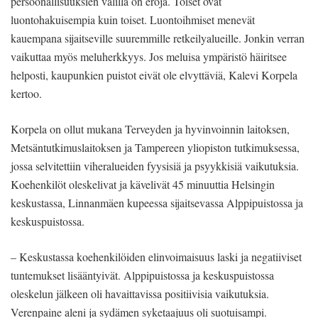
persoonallisuuksien välillä on eroja. Toiset ovat
luontohakuisempia kuin toiset. Luontoihmiset menevät
kauempana sijaitseville suuremmille retkeilyalueille. Jonkin verran
vaikuttaa myös meluherkkyys. Jos meluisa ympäristö häiritsee
helposti, kaupunkien puistot eivät ole elvyttäviä, Kalevi Korpela
kertoo.
Korpela on ollut mukana Terveyden ja hyvinvoinnin laitoksen,
Metsäntutkimuslaitoksen ja Tampereen yliopiston tutkimuksessa,
jossa selvitettiin viheralueiden fyysisiä ja psyykkisiä vaikutuksia.
Koehenkilöt oleskelivat ja kävelivät 45 minuuttia Helsingin
keskustassa, Linnanmäen kupeessa sijaitsevassa Alppipuistossa ja
keskuspuistossa.
– Keskustassa koehenkilöiden elinvoimaisuus laski ja negatiiviset
tuntemukset lisääntyivät. Alppipuistossa ja keskuspuistossa
oleskelun jälkeen oli havaittavissa positiivisia vaikutuksia.
Verenpaine aleni ja sydämen syketaajuus oli suotuisampi.