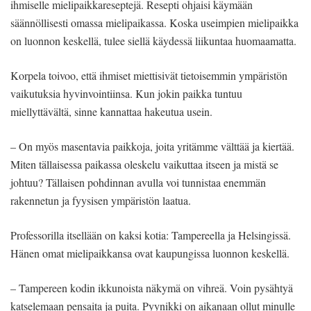
ihmiselle mielipaikkareseptejä. Resepti ohjaisi käymään
säännöllisesti omassa mielipaikassa. Koska useimpien mielipaikka
on luonnon keskellä, tulee siellä käydessä liikuntaa huomaamatta.
Korpela toivoo, että ihmiset miettisivät tietoisemmin ympäristön
vaikutuksia hyvinvointiinsa. Kun jokin paikka tuntuu
miellyttävältä, sinne kannattaa hakeutua usein.
– On myös masentavia paikkoja, joita yritämme välttää ja kiertää.
Miten tällaisessa paikassa oleskelu vaikuttaa itseen ja mistä se
johtuu? Tällaisen pohdinnan avulla voi tunnistaa enemmän
rakennetun ja fyysisen ympäristön laatua.
Professorilla itsellään on kaksi kotia: Tampereella ja Helsingissä.
Hänen omat mielipaikkansa ovat kaupungissa luonnon keskellä.
– Tampereen kodin ikkunoista näkymä on vihreä. Voin pysähtyä
katselemaan pensaita ja puita. Pyynikki on aikanaan ollut minulle