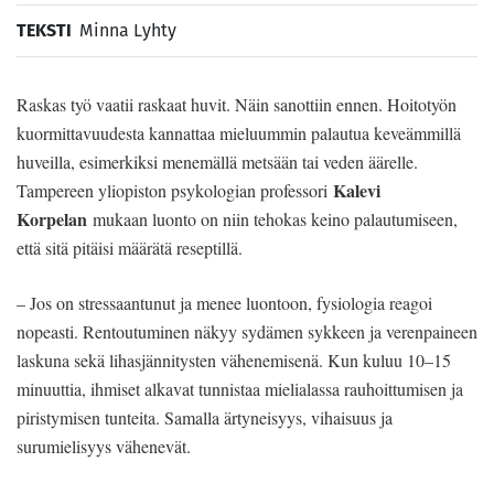
TEKSTI
Minna Lyhty
Raskas työ vaatii raskaat huvit. Näin sanottiin ennen. Hoitotyön
kuormittavuudesta kannattaa mieluummin palautua keveämmillä
huveilla, esimerkiksi menemällä metsään tai veden äärelle.
Kalevi
Tampereen yliopiston psykologian professori
Korpelan
mukaan luonto on niin tehokas keino palautumiseen,
että sitä pitäisi määrätä reseptillä.
– Jos on stressaantunut ja menee luontoon, fysiologia reagoi
nopeasti. Rentoutuminen näkyy sydämen sykkeen ja verenpaineen
laskuna sekä lihasjännitysten vähenemisenä. Kun kuluu 10–15
minuuttia, ihmiset alkavat tunnistaa mielialassa rauhoittumisen ja
piristymisen tunteita. Samalla ärtyneisyys, vihaisuus ja
surumielisyys vähenevät.