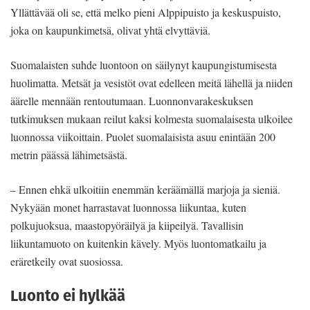
Yllättävää oli se, että melko pieni Alppipuisto ja keskuspuisto,
joka on kaupunkimetsä, olivat yhtä elvyttäviä.
Suomalaisten suhde luontoon on säilynyt kaupungistumisesta
huolimatta. Metsät ja vesistöt ovat edelleen meitä lähellä ja niiden
äärelle mennään rentoutumaan. Luonnonvarakeskuksen
tutkimuksen mukaan reilut kaksi kolmesta suomalaisesta ulkoilee
luonnossa viikoittain. Puolet suomalaisista asuu enintään 200
metrin päässä lähimetsästä.
– Ennen ehkä ulkoitiin enemmän keräämällä marjoja ja sieniä.
Nykyään monet harrastavat luonnossa liikuntaa, kuten
polkujuoksua, maastopyöräilyä ja kiipeilyä. Tavallisin
liikuntamuoto on kuitenkin kävely. Myös luontomatkailu ja
eräretkeily ovat suosiossa.
Luonto ei hylkää