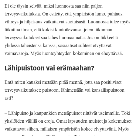
Ei ole täysin selvää, miksi luonnosta saa niin paljon
terveysvaikutuksia. On esitetty, että ympäristön lumo, puhtaus,
vihreys ja hiljaisuus vaikuttavat suotuisasti. Luonnossa tulee myös
liikuttua ilman, että kokisi kuntoilevansa, joten liikunnan
terveysvaikutukset saa lähes huomaamatta. Jos on liikkeellä
yhdessä läheistensä kanssa, sosiaaliset suhteet elvyttävät
voimavaroja. Myös luontoyhteyden kokeminen on eheyttävää.
Lähipuistoon vai erämaahan?
Entä miten kauaksi metsään pitää mennä, jotta saa positiiviset
terveysvaikutukset: puistoon, lähimetsään vai kansallispuistoon
asti?
– Lähipuisto ja kaupunkien metsäpuistot riittävät useimmille. Toki
yksilöiden välillä on eroja. Omat lapsuuden muistot ja kokemukset
vaikuttavat siihen, millaisen ympäristön kokee elvyttävänä. Myös