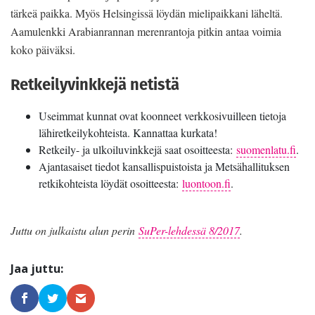
tärkeä paikka. Myös Helsingissä löydän mielipaikkani läheltä.
Aamulenkki Arabianrannan merenrantoja pitkin antaa voimia
koko päiväksi.
Retkeilyvinkkejä netistä
Useimmat kunnat ovat koonneet verkkosivuilleen tietoja
lähiretkeilykohteista. Kannattaa kurkata!
Retkeily- ja ulkoiluvinkkejä saat osoitteesta:
suomenlatu.fi
.
Ajantasaiset tiedot kansallispuistoista ja Metsähallituksen
retkikohteista löydät osoitteesta:
luontoon.fi
.
Juttu on julkaistu alun perin
SuPer-lehdessä 8/2017
.