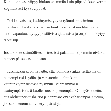
Kun luonnossa viipyy hiukan enemmän kuin piipahduksen verran,
kognitiiviset kyvyt elpyvät.
– Tarkkaavaisuus, keskittymiskyky ja työmuistin toiminta
tehostuvat. Lisäksi arkipäivän huolet saattavat unohtua, jolloin
mieli vapautuu, täyttyy positiivista ajatuksista ja ongelmiin löytyy
ratkaisuja.
Jos ulkoilee säännöllisesti, stressistä palautuu helpommin eivätkä
paineet pääse kasautumaan.
– Tutkimuksissa on havaittu, että luonnossa aikaa viettävillä on
pienempi riski sydän- ja verisuonitauteihin kuin
kaupunkiympäristössä pysyvillä. Vihreämmässä
asuinympäristössä kuolleisuus on pienempää. On myös todettu,
että ahdistuneisuushäiriöt ja depressio ovat vähäisempää alueilla,
joissa on enemmän viherympäristöjä.