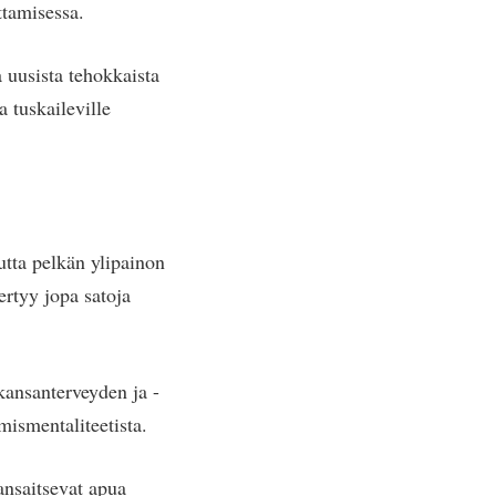
uttamisessa.
a uusista tehokkaista
 tuskaileville
uutta pelkän ylipainon
rtyy jopa satoja
 kansanterveyden ja -
mismentaliteetista.
 ansaitsevat apua