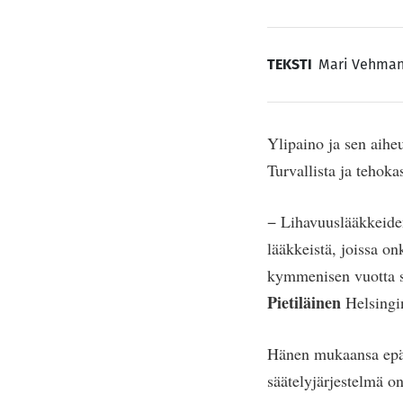
TEKSTI
Mari Vehma
Ylipaino ja sen aihe
Turvallista ja tehoka
− Lihavuuslääkkeiden
lääkkeistä, joissa on
kymmenisen vuotta si
Pietiläinen
Helsingin
Hänen mukaansa epäo
säätelyjärjestelmä o