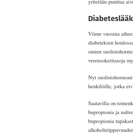
yritetään puuttua ai
Diabeteslää
Viime vuosina aihees
diabeteksen hoidossa 
omien suolistohormon
verensokeritasoja my
Nyt suolistohormoniv
henkilöille, jotka ei
Saatavilla on toinen
bupropionia ja naltre
bupropionia tupakas
alkoholiriippuvuude