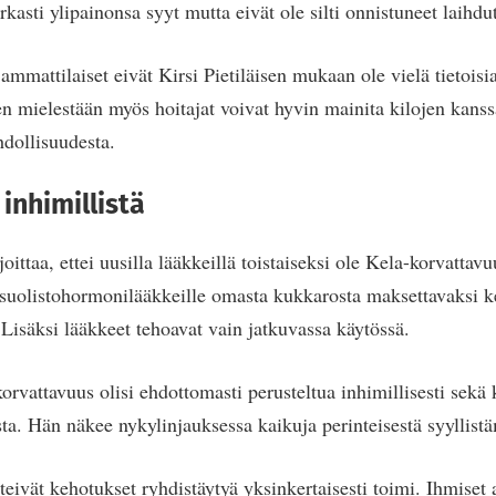
tarkasti ylipainonsa syyt mutta eivät ole silti onnistuneet laihd
ammattilaiset eivät Kirsi Pietiläisen mukaan ole vielä tietoisi
n mielestään myös hoitajat voivat hyvin mainita kilojen kanssa
hdollisuudesta.
 inhimillistä
oittaa, ettei uusilla lääkkeillä toistaiseksi ole Kela-korvattav
suolistohormonilääkkeille omasta kukkarosta maksettavaksi ke
Lisäksi lääkkeet tehoavat vain jatkuvassa käytössä.
korvattavuus olisi ehdottomasti perusteltua inhimillisesti sekä
a. Hän näkee nykylinjauksessa kaikuja perinteisestä syyllistä
tteivät kehotukset ryhdistäytyä yksinkertaisesti toimi. Ihmiset