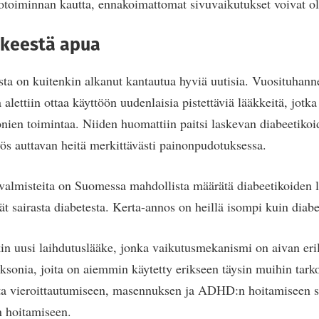
votoiminnan kautta, ennakoimattomat sivuvaikutukset voivat oll
kkeestä apua
ta on kuitenkin alkanut kantautua hyviä uutisia. Vuosituhann
alettiin ottaa käyttöön uudenlaisia pistettäviä lääkkeitä, jotk
ien toimintaa. Niiden huomattiin paitsi laskevan diabeetikoi
ös auttavan heitä merkittävästi painonpudotuksessa.
almisteita on Suomessa mahdollista määrätä diabeetikoiden lis
vät sairasta diabetesta. Kerta-annos on heillä isompi kuin diabe
kin uusi laihdutuslääke, jonka vaikutusmekanismi on aivan eril
ksonia, joita on aiemmin käytetty erikseen täysin muihin tarko
ta vieroittautumiseen, masennuksen ja ADHD:n hoitamiseen s
n hoitamiseen.