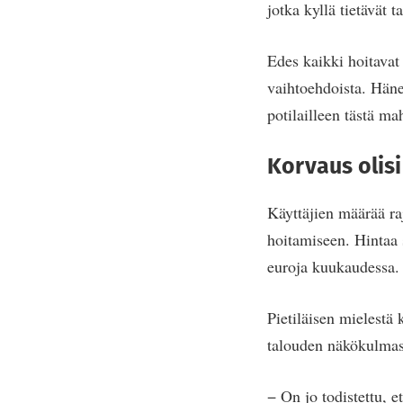
jotka kyllä tietävät 
Edes kaikki hoitavat 
vaihtoehdoista. Häne
potilailleen tästä ma
Korvaus olisi
Käyttäjien määrää raj
hoitamiseen. Hintaa 
euroja kuukaudessa. 
Pietiläisen mielestä 
talouden näkökulmast
− On jo todistettu, e