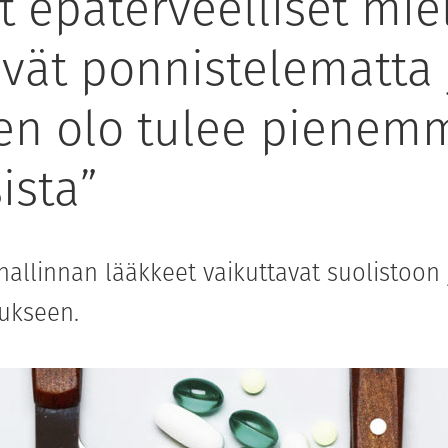
 epäterveelliset miel
ävät ponnistelematta 
nen olo tulee pienem
ista”
allinnan lääkkeet vaikuttavat suolistoon 
kukseen.