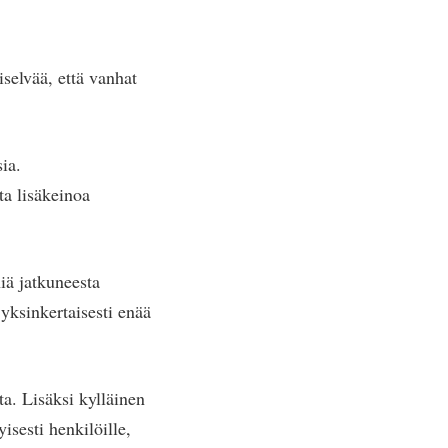
miselvää, että vanhat
ia.
ta lisäkeinoa
iä jatkuneesta
 yksinkertaisesti enää
ta. Lisäksi kylläinen
isesti henkilöille,