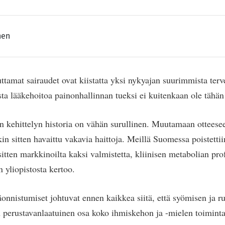
nen
uttamat sairaudet ovat kiistatta yksi nykyajan suurimmista ter
sta lääkehoitoa painonhallinnan tueksi ei kuitenkaan ole tähän 
 kehittelyn historia on vähän surullinen. Muutamaan otteesee
kin sitten havaittu vakavia haittoja. Meillä Suomessa poistetti
tten markkinoilta kaksi valmistetta, kliinisen metabolian pro
 yliopistosta kertoo.
nnistumiset johtuvat ennen kaikkea siitä, että syömisen ja r
n perustavanlaatuinen osa koko ihmiskehon ja -mielen toimint