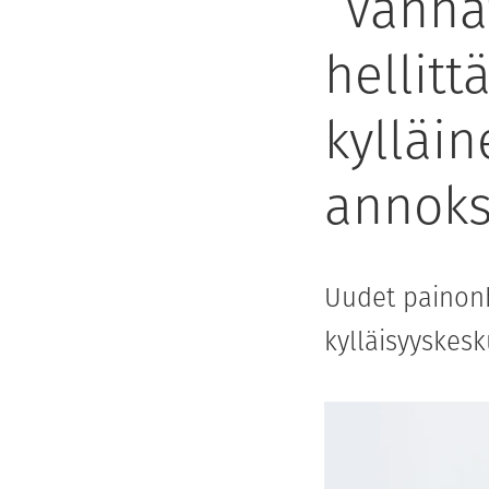
”Vanhat
hellitt
kylläi
annoks
Uudet painonh
kylläisyyskes