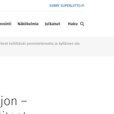
SIIRRY SUPERLIITTO.FI
Haku
nvointi
Näkökulmia
Julkaisut
teot hellittävät ponnistelematta ja kylläinen olo
ljon –