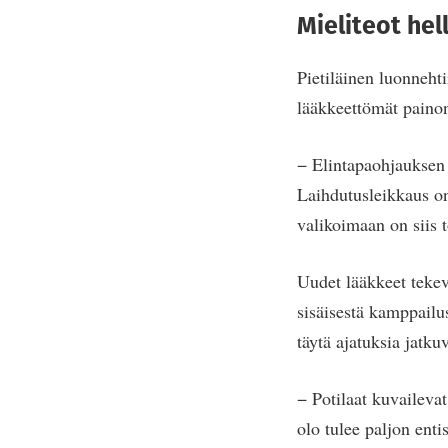
Mieliteot hel
Pietiläinen luonnehtii
lääkkeettömät painonh
− Elintapaohjauksen
Laihdutusleikkaus on
valikoimaan on siis t
Uudet lääkkeet teke
sisäisestä kamppailus
täytä ajatuksia jatkuv
− Potilaat kuvailevat
olo tulee paljon enti