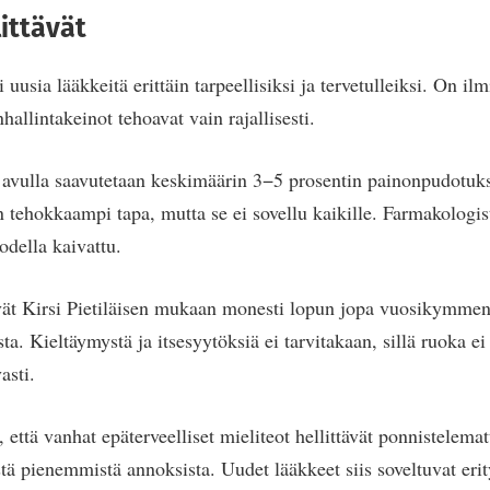
littävät
 uusia lääkkeitä erittäin tarpeellisiksi ja tervetulleiksi. On il
allintakeinot tehoavat vain rajallisesti.
 avulla saavutetaan keskimäärin 3−5 prosentin painonpudotuks
 tehokkaampi tapa, mutta se ei sovellu kaikille. Farmakologis
odella kaivattu.
vät Kirsi Pietiläisen mukaan monesti lopun jopa vuosikymmen
ta. Kieltäymystä ja itsesyytöksiä ei tarvitakaan, sillä ruoka ei
asti.
, että vanhat epäterveelliset mieliteot hellittävät ponnistelemat
stä pienemmistä annoksista. Uudet lääkkeet siis soveltuvat erity