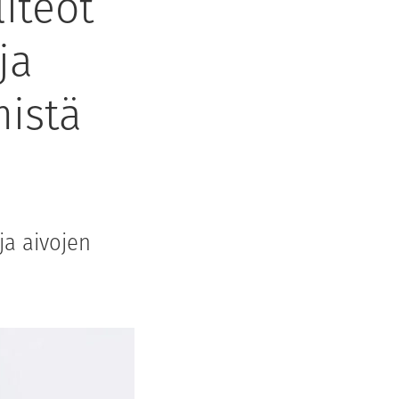
iteot
ja
mistä
ja aivojen