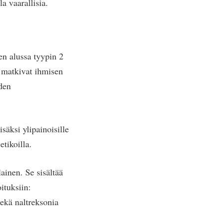
a vaarallisia.
en alussa tyypin 2
a matkivat ihmisen
den
äksi ylipainoisille
etikoilla.
ainen. Se sisältää
ituksiin:
ekä naltreksonia