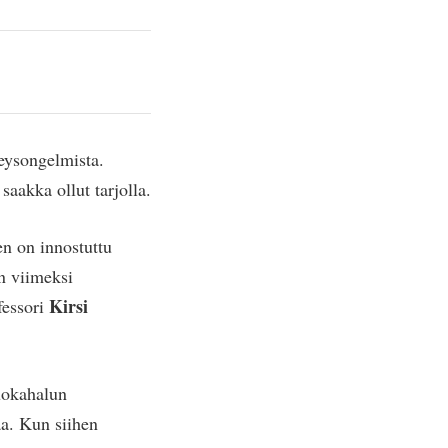
veysongelmista.
saakka ollut tarjolla.
n on innostuttu
in viimeksi
Kirsi
fessori
uokahalun
aa. Kun siihen