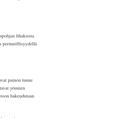
npohjan lihaksista.
s perinnöllisyydellä
 ovat painon tunne
ttavat yöunien
oitoon hakeudutaan