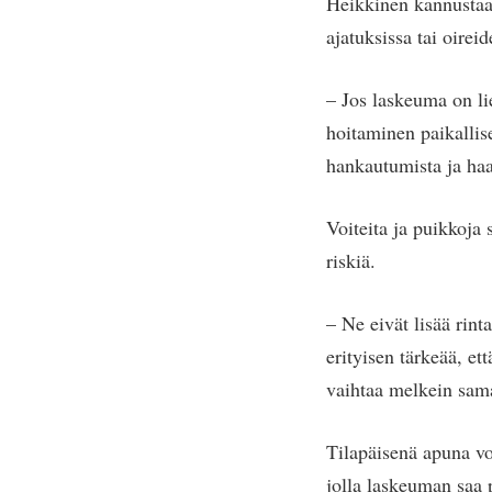
Heikkinen kannustaa
ajatuksissa tai oireid
– Jos laskeuma on li
hoitaminen paikallise
hankautumista ja haa
Voiteita ja puikkoja
riskiä.
– Ne eivät lisää rin
erityisen tärkeää, et
vaihtaa melkein sam
Tilapäisenä apuna vo
jolla laskeuman saa 