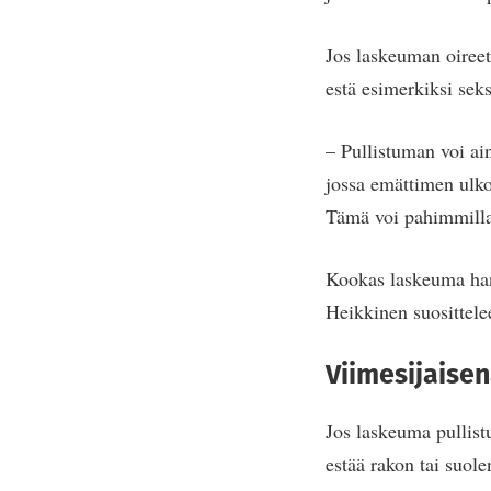
Jos laskeuman oireet 
estä esimerkiksi seks
– Pullistuman voi ai
jossa emättimen ulko
Tämä voi pahimmillaa
Kookas laskeuma hank
Heikkinen suosittelee
Viimesijaise
Jos laskeuma pullist
estää rakon tai suol