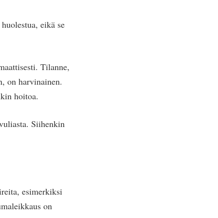
 huolestua, eikä se
aattisesti. Tilanne,
n, on harvinainen.
kin hoitoa.
vuliasta. Siihenkin
reita, esimerkiksi
eumaleikkaus on