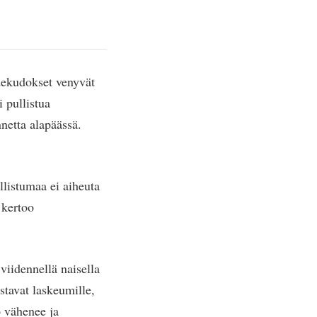
dekudokset venyvät
i pullistua
netta alapäässä.
llistumaa ei aiheuta
 kertoo
 viidennellä naisella
stavat laskeumille,
o vähenee ja