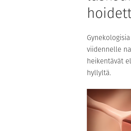
hoidett
Gynekologisia
viidennelle na
heikentävät e
hyllyltä.