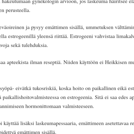
 hakeutumaan gynekologin arvioon, jos laskeuma häiritsee e
en perusteella.
eväoireinen ja pysyy emättimen sisällä, ummetuksen välttämi
lla estrogeenillä yleensä riittää. Estrogeeni vahvistaa limakal
voja sekä tulehduksia.
 saa apteekista ilman reseptiä. Niiden käyttöön ei Heikkisen m
tasyöpä- eivätkä tukosriskiä, koska hoito on paikallinen eikä e
tä paikallishoitovalmisteessa on estrogeenia. Sitä ei saa edes a
annimiseen hormonittomaan valmisteeseen.
i käyttää lisäksi laskeumapessaaria, emättimeen asetettavaa re
pidettyä emättimen sisällä.