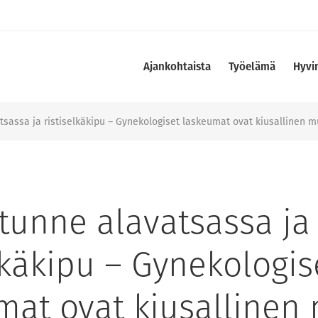
Ajankohtaista
Työelämä
Hyvi
sassa ja ristiselkäkipu – Gynekologiset laskeumat ovat kiusallinen m
tunne alavatsassa ja
lkäkipu – Gynekologis
mat ovat kiusallinen