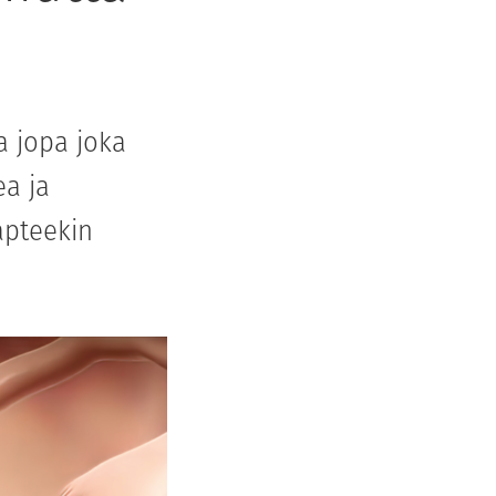
a jopa joka
ea ja
apteekin