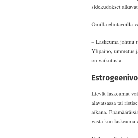
sidekudokset alkavat
Omilla elintavoilla v
– Laskeuma johtuu tu
Ylipaino, ummetus ja 
on vaikutusta.
Estrogeenivo
Lievät laskeumat voiv
alavatsassa tai risti
aikana. Epämääräisiä
vasta kun laskeuma 