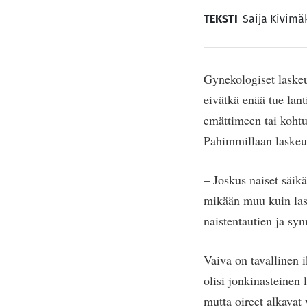
TEKSTI
Saija Kivimä
Gynekologiset laske
eivätkä enää tue lant
emättimeen tai kohtu
Pahimmillaan laskeu
– Joskus naiset säikä
mikään muu kuin lask
naistentautien ja syn
Vaiva on tavallinen i
olisi jonkinasteinen
mutta oireet alkavat 