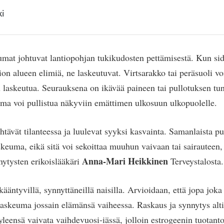
ki
umat johtuvat lantiopohjan tukikudosten pettämisestä. Kun si
ion alueen elimiä, ne laskeutuvat. Virtsarakko tai peräsuoli vo
 laskeutua. Seurauksena on ikävää paineen tai pullotuksen tun
ma voi pullistua näkyviin emättimen ulkosuun ulkopuolelle.
htävät tilanteessa ja luulevat syyksi kasvainta. Samanlaista pu
euma, eikä sitä voi sekoittaa muuhun vaivaan tai sairauteen,
Anna-Mari Heikkinen
nytysten erikoislääkäri
Terveystalosta.
kääntyvillä, synnyttäneillä naisilla. Arvioidaan, että jopa joka
 laskeuma jossain elämänsä vaiheessa. Raskaus ja synnytys alti
yleensä vaivata vaihdevuosi-iässä, jolloin estrogeenin tuotant