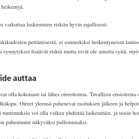
 heikentyä.
oi vaikuttaa laskeumien riskiin hyvin rajallisesti.
kikudosten pettämisestä, ei esimerkiksi heikentyneistä lantio
synnytykset lisäävät riskiä mutta eivät ole ainoita syitä, myö
ide auttaa
at olla kokonaan tai lähes oireettomia. Tavallisia ensioireita
selkäkipu. Oireet yleensä pahenevat rasituksen jälkeen ja helpo
 tuntemuksia voi olla vaikea yhdistää laskeumiin, ja usein h
on pahentunut näkyväksi pullistumaksi.