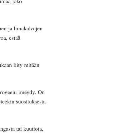
lämää joko
nen ja limakalvojen
voa, estää
ukaan liity mitään
strogeeni imeydy. On
pteekin suosituksesta
ngasta tai kuutiota,