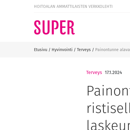
HOITOALAN AMMATTILAISTEN VERKKOLEHTI
Etusivu
/
Hyvinvointi
/
Terveys
/
Painontunne alavat
Terveys
17.1.2024
Painon
ristise
laskeu