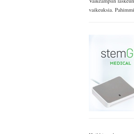
Vaikeampiin laskeumao
vaikeuksia. Pahimmil