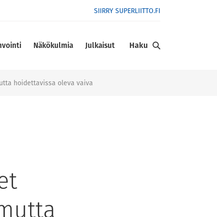
SIIRRY SUPERLIITTO.FI
Haku
nvointi
Näkökulmia
Julkaisut
utta hoidettavissa oleva vaiva
et
 mutta