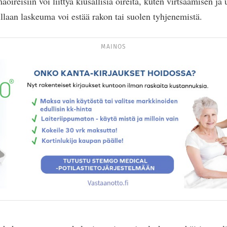
ireisiin voi liittyä kiusallisia oireita, kuten virtsaamisen ja
laan laskeuma voi estää rakon tai suolen tyhjenemistä.
MAINOS