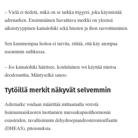
– Vielä ei tiedetä, mikä on se tarkka triggeri, joka käynnistää
adrenarken. Ensimmäinen havaittava merkki on yleensä
aikuistyyppinen kainalohiki sekä hiusten ja ihon rasvoittuminen.
Sen kummempaa hoitoa ei tarvita, riittää, että käy aiempaa
useammin suihkussa.
– Jos kainalohiki häiritsee, koululainen voi käyttää mietoa
deodoranttia, Mäntyselkä sanoo.
Tytöillä merkit näkyvät selvemmin
Adrenarke voidaan määrittää mittaamalla verestä
lisämunuaiskuoren tuottamien miessukupuolihormonin
esiasteiden, tavallisimmin dehydroepiandrosteronisulfaatin
(DHEAS), pitoisuuksia.