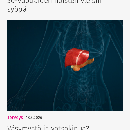
30-vuotiaiden naisten yleisin
syöpä
Terveys
18.5.2026
Väsymystä ja vatsakipua?