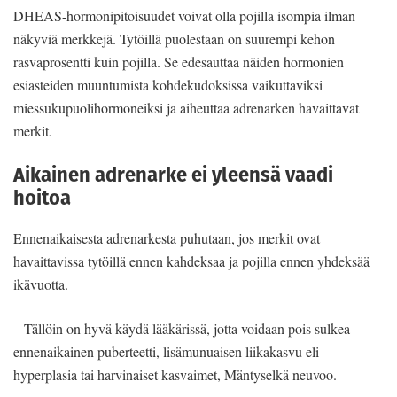
DHEAS-hormonipitoisuudet voivat olla pojilla isompia ilman
näkyviä merkkejä. Tytöillä puolestaan on suurempi kehon
rasvaprosentti kuin pojilla. Se edesauttaa näiden hormonien
esiasteiden muuntumista kohdekudoksissa vaikuttaviksi
miessukupuolihormoneiksi ja aiheuttaa adrenarken havaittavat
merkit.
Aikainen adrenarke ei yleensä vaadi
hoitoa
Ennenaikaisesta adrenarkesta puhutaan, jos merkit ovat
havaittavissa tytöillä ennen kahdeksaa ja pojilla ennen yhdeksää
ikävuotta.
– Tällöin on hyvä käydä lääkärissä, jotta voidaan pois sulkea
ennenaikainen puberteetti, lisämunuaisen liikakasvu eli
hyperplasia tai harvinaiset kasvaimet, Mäntyselkä neuvoo.