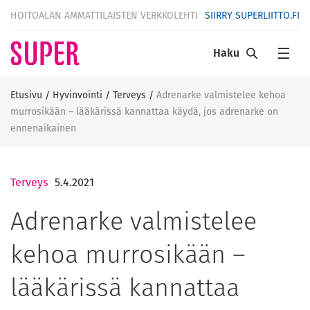
HOITOALAN AMMATTILAISTEN VERKKOLEHTI
SIIRRY SUPERLIITTO.FI
Haku
Etusivu
/
Hyvinvointi
/
Terveys
/
Adrenarke valmistelee kehoa
murrosikään – lääkärissä kannattaa käydä, jos adrenarke on
ennenaikainen
Terveys
5.4.2021
Adrenarke valmistelee
kehoa murrosikään –
lääkärissä kannattaa