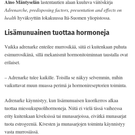
Aino Mäntyselän
lastentautien alaan kuuluva väitöskirja
Adrenarche, predisposing factors, presentation and effects on
health
hyväksyttiin lokakuussa Itä-Suomen yliopistossa.
Lisämunuainen tuottaa hormoneja
Vaikka adrenarke enteilee murrosikää, siitä ei kuitenkaan puhuta
esimurrosikänä, sillä mekanismit hormonitoiminnan taustalla ovat
erilaiset.
– Adrenarke tulee kaikille. Toisilla se näkyy selvemmin, mihin
vaikuttavat muun muassa perimä ja hormonireseptorien toiminta.
Adrenarke käynnistyy, kun lisämunuaisen kuorikerros alkaa
tuottaa miessukupuolihormoneja. Niitä ei vielä tässä vaiheessa
erity kuitenkaan kiveksissä tai munasarjoissa, eivätkä munasarjat
tuota estrogeeniä. Kivesten ja munasarjojen toiminta käynnistyy
vasta murrosiässä.