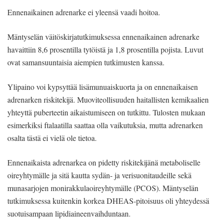
Ennenaikainen adrenarke ei yleensä vaadi hoitoa.
Mäntyselän väitöskirjatutkimuksessa ennenaikainen adrenarke
havaittiin 8,6 prosentilla tytöistä ja 1,8 prosentilla pojista. Luvut
ovat samansuuntaisia aiempien tutkimusten kanssa.
Ylipaino voi kypsyttää lisämunuaiskuorta ja on ennenaikaisen
adrenarken riskitekijä. Muoviteollisuuden haitallisten kemikaalien
yhteyttä puberteetin aikaistumiseen on tutkittu. Tulosten mukaan
esimerkiksi ftalaatilla saattaa olla vaikutuksia, mutta adrenarken
osalta tästä ei vielä ole tietoa.
Ennenaikaista adrenarkea on pidetty riskitekijänä metaboliselle
oireyhtymälle ja sitä kautta sydän- ja verisuonitaudeille sekä
munasarjojen monirakkulaoireyhtymälle (PCOS). Mäntyselän
tutkimuksessa kuitenkin korkea DHEAS-pitoisuus oli yhteydessä
suotuisampaan lipidiaineenvaihduntaan.