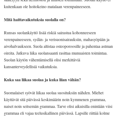
kuitenkaan ole hoitokeino matalaan verenpaineeseen.
Mitä haittavaikutuksia suolalla on?
Runsas suolankäyttö lisää riskiä sairastua kohonneeseen
verenpaineeseen, sydän- ja verisuonisairauksiin, mahasyöpään ja
aivohalvaukseen. Suola altistaa osteoporoosille ja pahentaa astman
oireita. Jatkuva liika suolansaanti rasittaa munuaisten toimintaa.
Suolan käytön vähentämisellä olisi merkittäviä
kansanterveydellisiä vaikutuksia.
Kuka saa liikaa suolaa ja kuka liian vähän?
Suomalaiset syövät liikaa suolaa suosituksiin nähden. Miehet
käyttävät sitä päivässä keskimäärin noin kymmenen grammaa,
naiset noin seitsemän grammaa. Tarve olisi aikuisilla enintään viisi
grammaa eli vajaa teelusikallinen päivässä. Lapsille riittää kolme