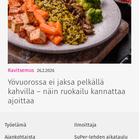
Ravitsemus
26.2.2026
Yövuorossa ei jaksa pelkällä
kahvilla – näin ruokailu kannattaa
ajoittaa
Työelämä
Ilmoittaja
Ajankohtaista
SuPer-lehden aikataulu