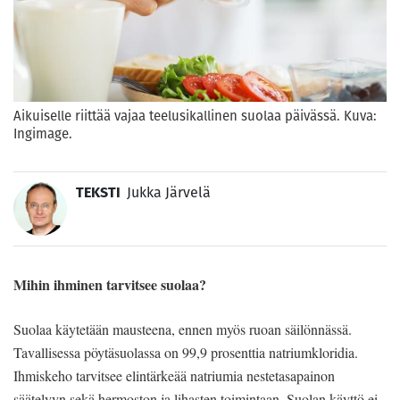
Aikuiselle riittää vajaa teelusikallinen suolaa päivässä. Kuva:
Ingimage.
TEKSTI
Jukka Järvelä
Mihin ihminen tarvitsee suolaa?
Suolaa käytetään mausteena, ennen myös ruoan säilönnässä.
Tavallisessa pöytäsuolassa on 99,9 prosenttia natriumkloridia.
Ihmiskeho tarvitsee elintärkeää natriumia nestetasapainon
säätelyyn sekä hermoston ja lihasten toimintaan. Suolan käyttö ei