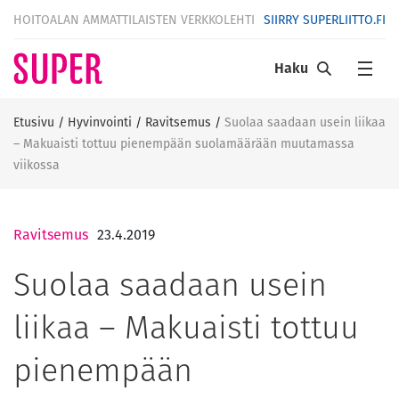
HOITOALAN AMMATTILAISTEN VERKKOLEHTI
SIIRRY SUPERLIITTO.FI
Haku
Etusivu
/
Hyvinvointi
/
Ravitsemus
/
Suolaa saadaan usein liikaa
– Makuaisti tottuu pienempään suolamäärään muutamassa
viikossa
Ravitsemus
23.4.2019
Suolaa saadaan usein
liikaa – Makuaisti tottuu
pienempään