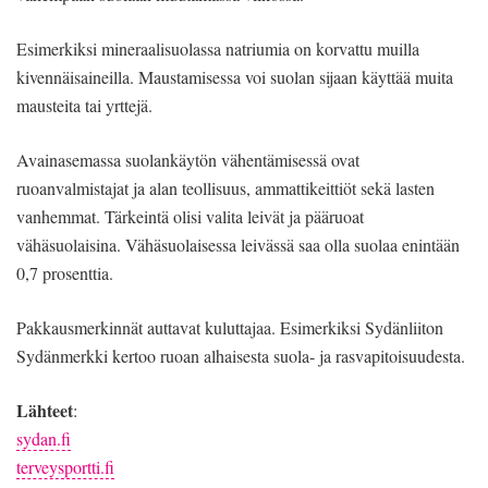
Esimerkiksi mineraalisuolassa natriumia on korvattu muilla
kivennäisaineilla. Maustamisessa voi suolan sijaan käyttää muita
mausteita tai yrttejä.
Avainasemassa suolankäytön vähentämisessä ovat
ruoanvalmistajat ja alan teollisuus, ammattikeittiöt sekä lasten
vanhemmat. Tärkeintä olisi valita leivät ja pääruoat
vähäsuolaisina. Vähäsuolaisessa leivässä saa olla suolaa enintään
0,7 prosenttia.
Pakkausmerkinnät auttavat kuluttajaa. Esimerkiksi Sydänliiton
Sydänmerkki kertoo ruoan alhaisesta suola- ja rasvapitoisuudesta.
Lähteet
:
sydan.fi
terveysportti.fi