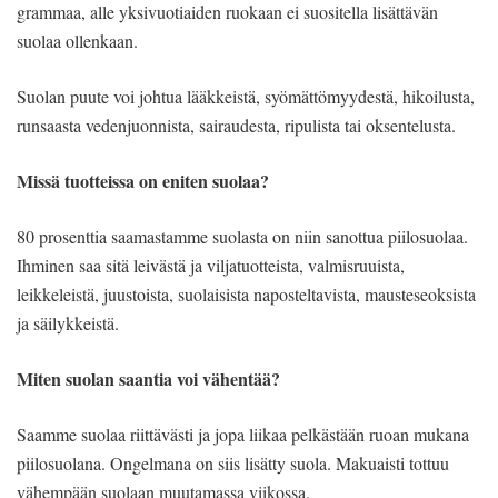
grammaa, alle yksivuotiaiden ruokaan ei suositella lisättävän
suolaa ollenkaan.
Suolan puute voi johtua lääkkeistä, syömättömyydestä, hikoilusta,
runsaasta vedenjuonnista, sairaudesta, ripulista tai oksentelusta.
Missä tuotteissa on eniten suolaa?
80 prosenttia saamastamme suolasta on niin sanottua piilosuolaa.
Ihminen saa sitä leivästä ja viljatuotteista, valmisruuista,
leikkeleistä, juustoista, suolaisista naposteltavista, mausteseoksista
ja säilykkeistä.
Miten suolan saantia voi vähentää?
Saamme suolaa riittävästi ja jopa liikaa pelkästään ruoan mukana
piilosuolana. Ongelmana on siis lisätty suola. Makuaisti tottuu
vähempään suolaan muutamassa viikossa.