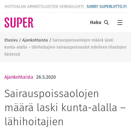
HOITOALAN AMMATTILAISTEN VERKKOLEHTI
SIIRRY SUPERLIITTO.FI
Haku
Etusivu
/
Ajankohtaista
/
Sairauspoissaolojen määrä laski
kunta-alalla – lähihoitajien sairauspoissaolot edelleen tilastojen
kärjessä
Ajankohtaista
26.5.2020
Sairauspoissaolojen
määrä laski kunta-alalla –
lähihoitajien