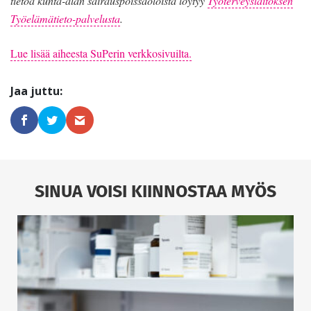
tietoa kunta-alan sairauspoissaoloista löytyy
Työterveyslaitoksen
Työelämätieto-palvelusta
.
Lue lisää aiheesta SuPerin verkkosivuilta.
SINUA VOISI KIINNOSTAA MYÖS