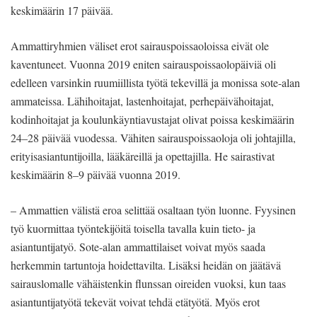
keskimäärin 17 päivää.
Ammattiryhmien väliset erot sairauspoissaoloissa eivät ole
kaventuneet. Vuonna 2019 eniten sairauspoissaolopäiviä oli
edelleen varsinkin ruumiillista työtä tekevillä ja monissa sote-alan
ammateissa. Lähihoitajat, lastenhoitajat, perhepäivähoitajat,
kodinhoitajat ja koulunkäyntiavustajat olivat poissa keskimäärin
24–28 päivää vuodessa. Vähiten sairauspoissaoloja oli johtajilla,
erityisasiantuntijoilla, lääkäreillä ja opettajilla. He sairastivat
keskimäärin 8–9 päivää vuonna 2019.
– Ammattien välistä eroa selittää osaltaan työn luonne. Fyysinen
työ kuormittaa työntekijöitä toisella tavalla kuin tieto- ja
asiantuntijatyö. Sote-alan ammattilaiset voivat myös saada
herkemmin tartuntoja hoidettavilta. Lisäksi heidän on jäätävä
sairauslomalle vähäistenkin flunssan oireiden vuoksi, kun taas
asiantuntijatyötä tekevät voivat tehdä etätyötä. Myös erot