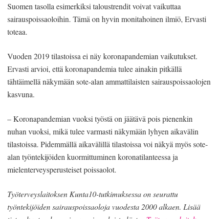
Suomen tasolla esimerkiksi taloustrendit voivat vaikuttaa
sairauspoissaoloihin. Tämä on hyvin monitahoinen ilmiö, Ervasti
toteaa.
Vuoden 2019 tilastoissa ei näy koronapandemian vaikutukset.
Ervasti arvioi, että koronapandemia tulee ainakin pitkällä
tähtäimellä näkymään sote-alan ammattilaisten sairauspoissaolojen
kasvuna.
– Koronapandemian vuoksi työstä on jäätävä pois pienenkin
nuhan vuoksi, mikä tulee varmasti näkymään lyhyen aikavälin
tilastoissa. Pidemmällä aikavälillä tilastoissa voi näkyä myös sote-
alan työntekijöiden kuormittuminen koronatilanteessa ja
mielenterveysperusteiset poissaolot.
Työterveyslaitoksen Kunta10-tutkimuksessa on seurattu
työntekijöiden sairauspoissaoloja vuodesta 2000 alkaen. Lisää