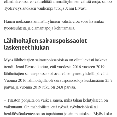
elämäntavoissa voivat selittää ammattiryhmien välisiä eroja, sanoo
Työterveyslaitoksen vanhempi tutkija Jenni Ervasti.
Hänen mukaansa ammattiryhmien välistä eroa voisi kaventaa
työolosuhteita ja elämäntapoja kehittämällä.
Lähihoitajien sairauspoissaolot
laskeneet hiukan
Myös lähihoitajien sairauspoissaoloissa on ollut lievästi laskeva
trendi. Jenni Ervasti kertoo, että vuodesta 2016 vuoteen 2019
lähihoitajien sairauspoissaolot ovat vähentyneet yhdellä päivällä.
Vuonna 2016 lähihoitajilla oli sairauspoissaoloja keskimäärin 25,7
päivää ja vuonna 2019 luku oli 24,8 päivää.
– Tilaston pohjalta on vaikea sanoa, mikä tähän kehitykseen on
vaikuttanut. On mahdollista, että työssä, työyhteisöissä tai
henkilöstörakenteessa on tapahtunut jotain muutoksia. Myös koko