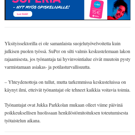
Yksityissektorilla ei ole samanlaista suojelutyövelvoitetta kuin
julkisen puolen työssä. SuPer on silti valmis keskustelemaan lakon
rajaamisesta, jos työnantaja tai hyvinvointialue eivät muutoin pysty
varmistamaan asiakas- ja potilasturvallisuutta.
– Yhteydenottoja on tullut, mutta tarkemmissa keskusteluissa on
käynyt ilmi, etteivät työnantajat ole tehneet kaikkia voitavia toimia.
Työnantajat ovat Jukka Parkkolan mukaan olleet viime päivinä
poikkeuksellisen huolissaan henkilöstömitoituksen toteutumisesta
työtaistelun aikana.