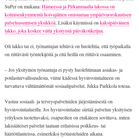
SuPer on mukana:
Hämeessä ja Pirkanmaalla lakossa on
kolmisenkymmentä hoivajättien omistamaa ympärivuorokautisen
palveluasumisen yksikköä
. Lisäksi käynnissä on
kaksipäiväinen
lakko, joka koskee viittä yksityistä päiväkotiketjua
.
Oli lakko tai ei, työnantajan tehtävä on huolehtia, että työpaikalla
on riittävästi työntekijöitä ja että heillä on riittävä osaaminen.
– Jos yksityinen työnantaja ei pysty huolehtimaan asiakas- ja
potilasturvallisuudesta, viime kädessä hyvinvointialueen on
turvattava välttämättömät sosiaalipalvelut, Jukka Parkkola toteaa.
Vastuu sosiaali- ja terveyspalveluiden järjestämisestä on
hyvinvointialueilla. Jos hyvinvointialue siirtää palvelun yksityisen
yrityksen tuotettavaksi, osapuolten on etukäteen sovittava, miten
lakisääteiset palvelut taataan erilaisissa poikkeus- tai
häiriötilanteissa, esimerkiksi työtaisteluiden aikana.