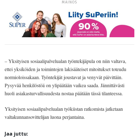
MAINOS
– Yksityisen sosiaalipalvelualan työntekijäpula on niin valtava,
ettei yksiköiden ja toimintojen lakisääteiset mitoitukset toteudu
normioloissakaan. Työntekijät joustavat ja venyvät päivittäin.
Pysyvää henkilöstöä on ylipäätään vaikea saada. Jännittävästi
huoli asiakasturvallisuudesta nostaa päätään tässä tilanteessa.
Yksityisen sosiaalipalvelualan työkiistan ratkomista jatketaan
valtakunnansovittelijan luona perjantaina.