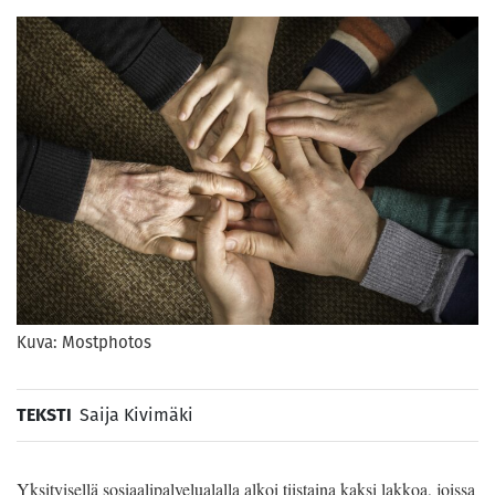
Kuva: Mostphotos
TEKSTI
Saija Kivimäki
Yksityisellä sosiaalipalvelualalla alkoi tiistaina kaksi lakkoa, joissa