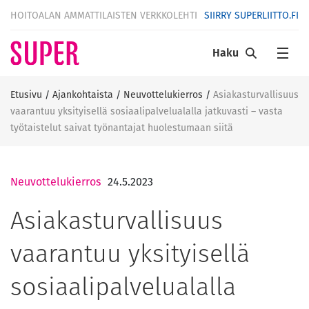
HOITOALAN AMMATTILAISTEN VERKKOLEHTI
SIIRRY SUPERLIITTO.FI
Haku
Etusivu
/
Ajankohtaista
/
Neuvottelukierros
/
Asiakasturvallisuus
vaarantuu yksityisellä sosiaalipalvelualalla jatkuvasti – vasta
työtaistelut saivat työnantajat huolestumaan siitä
Neuvottelukierros
24.5.2023
Asiakasturvallisuus
vaarantuu yksityisellä
sosiaalipalvelualalla