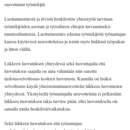
saavuttanut työntekijät.
Luottamusmiestä ja tiivistä henkilöstön yhteistyötä tarvitaan
työntekijöiden aseman ja työsuhteen ehtojen turvaamiseksi
muutostilanteissa. Luottamusmies edustaa työntekijöitä työnantajan
kanssa käytävissä neuvotteluissa ja toimii myös linkkinä työpaikan
ja liiton välillä.
Liikkeen luovutuksen yhteydessä sekä luovuttajalla että
luovutuksen saajalla on aina vähintään niin sanottu
tiedotusvelvollisuus koskien luovutusta. Kunnilla on lisäksi
velvollisuus käydä yhteistoimintaneuvottelut liikkeen luovutusten
yhteydessä. Yksityisellä työnantajalla neuvotteluita ei pelkästään
liikkeen luovutuksen takia tarvitse pitää, ellei luovutuksella ole
samalla muita henkilöstövaikutuksia.
Sekä liikkeen luovutuksen että työnantajan