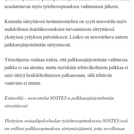
noudatettavan myös työehtosopimuksen vaihtumisen jälkeen.
Kunnalta siirryttäessä luottamusmiehen on syytä neuvotella myös
mahdollisten lisäeläkeosuuksien turvaamisesta siirryttäessä
yksityisen yrityksen palvelukseen. Lisäksi on neuvoteltava uuteen
palkkausjärjestelmään siirtymisestä.
Yleisohjeena voidaan todeta, että palkkausjärjestelmän vaihtuessa
palkka ei saa alentua, mutta myöskään tehtäväkohtaista palkkaa ei
saisi siirtyä henkilökohtaiseen palkanosaan, sillä tehtävän
vaativuus ei muutu.
Esimerkki – neuvottelut SOSTES:n palkkausjärjestelmään
siirryttäessä:
Yksityisen sosiaalipalvelualan työehtosopimuksessa SOSTES:issä
on erilliset palkkasopimuksen siirtymäsäännöt, joita sovelletaan