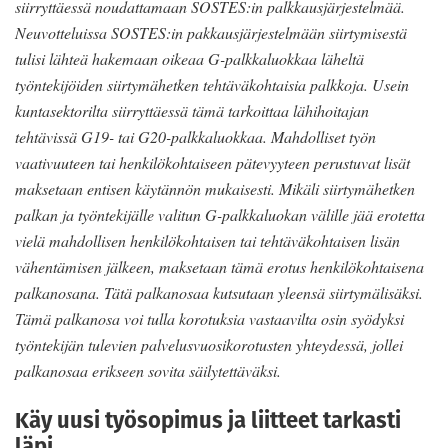
siirryttäessä noudattamaan SOSTES:in palkkausjärjestelmää.
Neuvotteluissa SOSTES:in pakkausjärjestelmään siirtymisestä
tulisi lähteä hakemaan oikeaa G-palkkaluokkaa läheltä
työntekijöiden siirtymähetken tehtäväkohtaisia palkkoja. Usein
kuntasektorilta siirryttäessä tämä tarkoittaa lähihoitajan
tehtävissä G19- tai G20-palkkaluokkaa. Mahdolliset työn
vaativuuteen tai henkilökohtaiseen pätevyyteen perustuvat lisät
maksetaan entisen käytännön mukaisesti. Mikäli siirtymähetken
palkan ja työntekijälle valitun G-palkkaluokan välille jää erotetta
vielä mahdollisen henkilökohtaisen tai tehtäväkohtaisen lisän
vähentämisen jälkeen, maksetaan tämä erotus henkilökohtaisena
palkanosana. Tätä palkanosaa kutsutaan yleensä siirtymälisäksi.
Tämä palkanosa voi tulla korotuksia vastaavilta osin syödyksi
työntekijän tulevien palvelusvuosikorotusten yhteydessä, jollei
palkanosaa erikseen sovita säilytettäväksi.
Käy uusi työsopimus ja liitteet tarkasti
läpi