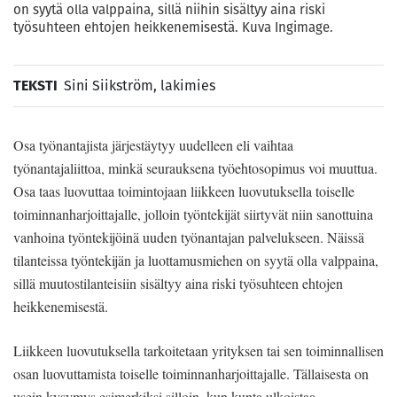
on syytä olla valppaina, sillä niihin sisältyy aina riski
työsuhteen ehtojen heikkenemisestä. Kuva Ingimage.
TEKSTI
Sini Siikström, lakimies
Osa työnantajista järjestäytyy uudelleen eli vaihtaa
työnantajaliittoa, minkä seurauksena työehtosopimus voi muuttua.
Osa taas luovuttaa toimintojaan liikkeen luovutuksella toiselle
toiminnanharjoittajalle, jolloin työntekijät siirtyvät niin sanottuina
vanhoina työntekijöinä uuden työnantajan palvelukseen. Näissä
tilanteissa työntekijän ja luottamusmiehen on syytä olla valppaina,
sillä muutostilanteisiin sisältyy aina riski työsuhteen ehtojen
heikkenemisestä.
Liikkeen luovutuksella tarkoitetaan yrityksen tai sen toiminnallisen
osan luovuttamista toiselle toiminnanharjoittajalle. Tällaisesta on
usein kysymys esimerkiksi silloin, kun kunta ulkoistaa