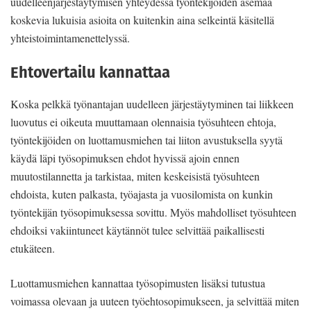
uudelleenjärjestäytymisen yhteydessä työntekijöiden asemaa
koskevia lukuisia asioita on kuitenkin aina selkeintä käsitellä
yhteistoimintamenettelyssä.
Ehtovertailu kannattaa
Koska pelkkä työnantajan uudelleen järjestäytyminen tai liikkeen
luovutus ei oikeuta muuttamaan olennaisia työsuhteen ehtoja,
työntekijöiden on luottamusmiehen tai liiton avustuksella syytä
käydä läpi työsopimuksen ehdot hyvissä ajoin ennen
muutostilannetta ja tarkistaa, miten keskeisistä työsuhteen
ehdoista, kuten palkasta, työajasta ja vuosilomista on kunkin
työntekijän työsopimuksessa sovittu. Myös mahdolliset työsuhteen
ehdoiksi vakiintuneet käytännöt tulee selvittää paikallisesti
etukäteen.
Luottamusmiehen kannattaa työsopimusten lisäksi tutustua
voimassa olevaan ja uuteen työehtosopimukseen, ja selvittää miten