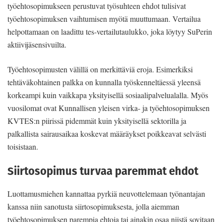
työehtosopimukseen perustuvat työsuhteen ehdot tulisivat
työehtosopimuksen vaihtumisen myötä muuttumaan. Vertailua
helpottamaan on laadittu tes-vertailutaulukko, joka löytyy SuPerin
aktiivijäsensivuilta.
Työehtosopimusten välillä on merkittäviä eroja. Esimerkiksi
tehtäväkohtainen palkka on kunnalla työskenneltäessä yleensä
korkeampi kuin vaikkapa yksityisellä sosiaalipalvelualalla. Myös
vuosilomat ovat Kunnallisen yleisen virka- ja työehtosopimuksen
KVTES:n piirissä pidemmät kuin yksityisellä sektorilla ja
palkallista sairausaikaa koskevat määräykset poikkeavat selvästi
toisistaan.
Siirtosopimus turvaa paremmat ehdot
Luottamusmiehen kannattaa pyrkiä neuvottelemaan työnantajan
kanssa niin sanotusta siirtosopimuksesta, jolla aiemman
työehtosopimuksen parempia ehtoja tai ainakin osaa niistä sovitaan