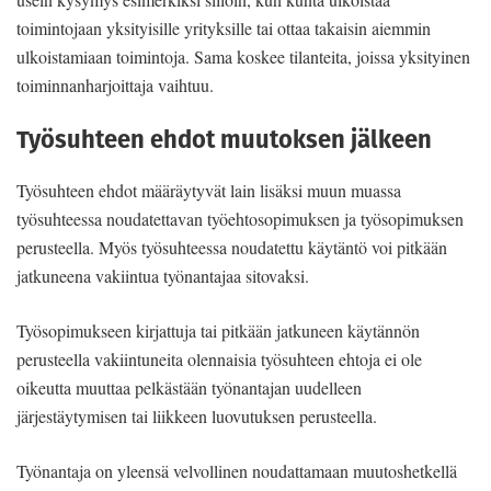
toimintojaan yksityisille yrityksille tai ottaa takaisin aiemmin
ulkoistamiaan toimintoja. Sama koskee tilanteita, joissa yksityinen
toiminnanharjoittaja vaihtuu.
Työsuhteen ehdot muutoksen jälkeen
Työsuhteen ehdot määräytyvät lain lisäksi muun muassa
työsuhteessa noudatettavan työehtosopimuksen ja työsopimuksen
perusteella. Myös työsuhteessa noudatettu käytäntö voi pitkään
jatkuneena vakiintua työnantajaa sitovaksi.
Työsopimukseen kirjattuja tai pitkään jatkuneen käytännön
perusteella vakiintuneita olennaisia työsuhteen ehtoja ei ole
oikeutta muuttaa pelkästään työnantajan uudelleen
järjestäytymisen tai liikkeen luovutuksen perusteella.
Työnantaja on yleensä velvollinen noudattamaan muutoshetkellä