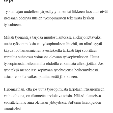
Työnantajan uudelleen järjestäytyminen tai liikkeen luovutus eivät
itsessään edellytä uusien työsopimusten tekemistä kesken
työsuhteen.
Mikäli työnantaja tarjoaa muutostilanteessa allekirjoitettavaksi
uusia työsopimuksia tai työsopimuksen liitteitä, on nämä syytä
käydä luottamusmiehen avustuksella tarkasti läpi suorittaen
vertailua suhteessa voimassa olevaan työsopimukseen. Uutta
työsopimusta heikommilla ehdoilla ei kannata allekirjoittaa. Jos
työntekijä menee itse sopimaan työehtojensa heikennyksestä,
asiaan voi olla vaikea puuttua enää jälkikäteen.
Huomaathan, että jos uutta työsopimusta tarjotaan irtisanomisen
vaihtoehtona, on tilannetta arvioitava toisin. Näissä tilanteissa
suosittelemme aina olemaan yhteydessä SuPeriin lisäohjeiden
saamiseksi.