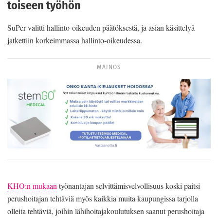
toiseen työhön
SuPer valitti hallinto-oikeuden päätöksestä, ja asian käsittelyä
jatkettiin korkeimmassa hallinto-oikeudessa.
MAINOS
KHO:n mukaan
työnantajan selvittämisvelvollisuus koski paitsi
perushoitajan tehtäviä myös kaikkia muita kaupungissa tarjolla
olleita tehtäviä, joihin lähihoitajakoulutuksen saanut perushoitaja