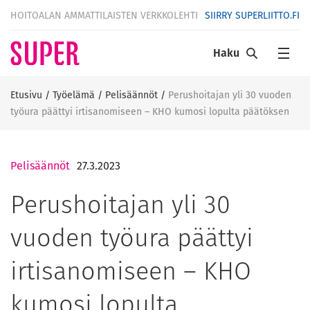
HOITOALAN AMMATTILAISTEN VERKKOLEHTI
SIIRRY SUPERLIITTO.FI
Haku
Etusivu
/
Työelämä
/
Pelisäännöt
/
Perushoitajan yli 30 vuoden
työura päättyi irtisanomiseen – KHO kumosi lopulta päätöksen
Pelisäännöt
27.3.2023
Perushoitajan yli 30
vuoden työura päättyi
irtisanomiseen – KHO
kumosi lopulta