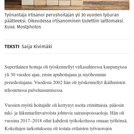
Työnantaja irtisanoi perushoitajan yli 30 vuoden työuran
päätteeksi. Oikeudessa irtisanominen todettiin laittomaksi.
Kuva: Mostphotos
TEKSTI
Saija Kivimäki
Superilainen hoitaja oli työskennellyt virkasuhteessa kaupungissa
yli 30 vuoden ajan, ensin apuhoitajana ja myöhemmin
perushoitajana. Vuodesta 2002 hän oli työskennellyt ikäihmisten
tehostetussa palveluasumisessa.
Vuosien myötä hoitajalle oli kertynyt useita erimittaisia, pääosin
tuki- ja liikuntaelinvaivoista johtuvia sairauspoissaoloja. Hän oli
vuosina 2017–2018 ollut kahdesti työkokeilussa omaan työhönsä.
Kokeilujen tarkoituksena oli testata erilaisten työvuorojen