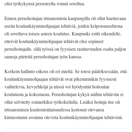
olisi työkykynsä perusteella voinut soveltua.
Ennen perushoitajan irtisanomista kaupungilla oli ollut haettavana
useita koulunkäynninohjaajan tehtäviä, joiden kelpoisuusehtona
oli soveltuva toisen asteen koulutus. Kaupunki esitti oikeudelle,
etteivät koulunkäynninohjaajan tehtävät olisi sopineet
perushoitajalle, sillä työssä on fyysisen rasittavuuden osalta paljon
samoja piirteitä perushoitajan työn kanssa.
Korkein hallinto-oikeus oli eri mieltä. Se totesi päätöksessään, että
koulunkäynninohjaajan tehtävät ovat pikemminkin fyysisesti
vaihtelevia, kevyehköjä ja niissä voi hyödyntää hoitoalan
koulutusta ja kokemusta. Perushoitajan kykyä näihin tehtäviin ei
ollut selvitetty esimerkiksi työkokeilulla. Lisäksi hoitaja itse oli
irtisanomisen kuulemistilaisuudessa kertonut olevansa
kiinnostunut avoinna olevista koulunkäynninohjaajan tehtävistä.