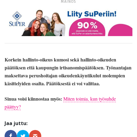
MAINOS
Korkein hallinto-oikeus kumosi sekä hallinto-oikeuden
päätöksen että kaupungin irtisanomispäätöksen. Työnantajan
maksettava perushoitajan oikeudenkäyntikulut molempien
käsittelyiden osalta. Päätöksestä ei voi valittaa.
Sinua voisi kiinnostaa myös:
Miten toimia, kun työsuhde
päättyy?